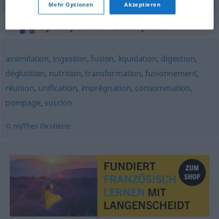
Mehr Optionen
Akzeptieren
Synonyme für "absorption"
assimilation
,
ingestion
,
fusion
,
liquidation
,
digestion
,
déglutition
,
nutrition
,
transformation
,
fusionnement
,
réunion
,
unification
,
imprégnation
,
consommation
,
pompage
,
succion
© myThes Dicollecte