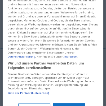
Wir verwenden Cookies, damit Sie unsere Webseite bestmöglich nutzen
und wir besser mit Ihnen kommunizieren können. Notwendige,
Übersicht aller Übersetzungen
funktionale und statistische Cookies, die für den Betrieb der Webseite
und der statistischen Auswertung unserer Webseite erforderlich sind,
(Für mehr Details die Übersetzung anklicken/antippen)
werden auf Grundlage unserer Vorauswahl immer auf Ihrem Endgerät
gespeichert. Marketing-Cookies und Cookies, die der Bereitstellung
Aufnahme, Aufsaugung, Absorption
personalisierter Werbung dienen, werden nur gespeichert, wenn Sie uns
durch einen Klick auf den „Akzeptieren“-Button Ihr Einverständnis
geben. Klicken Sie ansonsten auf „Fortfahren ohne Akzeptieren“. Sie
können Ihre Einwilligung jederzeit für zukünftige Besuche unserer
Einnahme
Webseite widerrufen. Wenn Sie weitere Informationen zu den Cookies
und den Anpassungsmöglichkeiten möchten, klicken Sie einfach auf den
Button „Mehr Optionen“. Weitergehende Hinweise zu der
Datenverarbeitung entnehmen Sie ansonsten unserer
Datenschutzerklärung
. Hier finden Sie unser
Impressum
.
Aufnahme
f
absorption
Wir und unsere Partner verarbeiten Daten, um
Folgendes bereitzustellen:
Aufsaugung
f
absorption
Genaue Geolocation-Daten verwenden. Geräteeigenschaften zur
Identifikation aktiv abfragen. Speichern von und/oder Zugriff auf
Informationen auf einem Gerät. Personalisierte Werbung und Inhalte,
Absorption
f
absorption
Messung von Werbung und Inhalten, Zielgruppenforschung und
Entwicklung von Dienstleistungen.
Liste der Partner (Lieferanten)
Einnahme
f
absorption
de médicaments