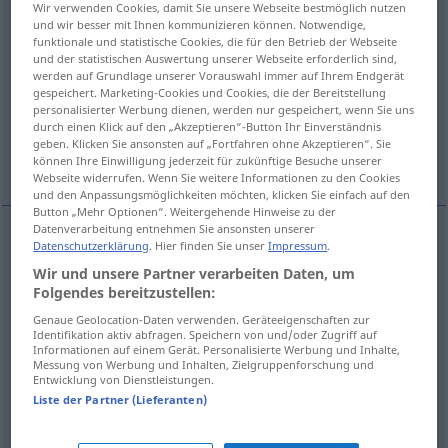
Wir verwenden Cookies, damit Sie unsere Webseite bestmöglich nutzen
und wir besser mit Ihnen kommunizieren können. Notwendige,
Übersicht aller Übersetzungen
funktionale und statistische Cookies, die für den Betrieb der Webseite
und der statistischen Auswertung unserer Webseite erforderlich sind,
(Für mehr Details die Übersetzung anklicken/antippen)
werden auf Grundlage unserer Vorauswahl immer auf Ihrem Endgerät
gespeichert. Marketing-Cookies und Cookies, die der Bereitstellung
ausgelassen, wild, sehr lebhaft
personalisierter Werbung dienen, werden nur gespeichert, wenn Sie uns
durch einen Klick auf den „Akzeptieren“-Button Ihr Einverständnis
geben. Klicken Sie ansonsten auf „Fortfahren ohne Akzeptieren“. Sie
turbulent
können Ihre Einwilligung jederzeit für zukünftige Besuche unserer
Webseite widerrufen. Wenn Sie weitere Informationen zu den Cookies
und den Anpassungsmöglichkeiten möchten, klicken Sie einfach auf den
Button „Mehr Optionen“. Weitergehende Hinweise zu der
Datenverarbeitung entnehmen Sie ansonsten unserer
Datenschutzerklärung
. Hier finden Sie unser
Impressum
.
ausgelassen
turbulent
Wir und unsere Partner verarbeiten Daten, um
Folgendes bereitzustellen:
wild
turbulent
enfant
Genaue Geolocation-Daten verwenden. Geräteeigenschaften zur
Identifikation aktiv abfragen. Speichern von und/oder Zugriff auf
Informationen auf einem Gerät. Personalisierte Werbung und Inhalte,
sehr
lebhaft
turbulent
enfant
Messung von Werbung und Inhalten, Zielgruppenforschung und
Entwicklung von Dienstleistungen.
Liste der Partner (Lieferanten)