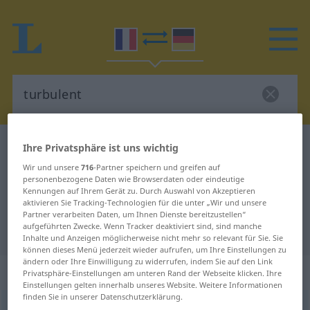
Französisch-Deutsch Wörterbuch
turbulent
Ihre Privatsphäre ist uns wichtig
Französisch-Deutsch Übersetzung
Wir und unsere
716
-Partner speichern und greifen auf
personenbezogene Daten wie Browserdaten oder eindeutige
für "turbulent"
Kennungen auf Ihrem Gerät zu. Durch Auswahl von Akzeptieren
aktivieren Sie Tracking-Technologien für die unter „Wir und unsere
Partner verarbeiten Daten, um Ihnen Dienste bereitzustellen“
aufgeführten Zwecke. Wenn Tracker deaktiviert sind, sind manche
"turbulent" Deutsch Übersetzung
Inhalte und Anzeigen möglicherweise nicht mehr so relevant für Sie. Sie
können dieses Menü jederzeit wieder aufrufen, um Ihre Einstellungen zu
ändern oder Ihre Einwilligung zu widerrufen, indem Sie auf den Link
„turbulent“
: adjectif (qualificatif)
Privatsphäre-Einstellungen am unteren Rand der Webseite klicken. Ihre
Einstellungen gelten innerhalb unseres Website. Weitere Informationen
finden Sie in unserer Datenschutzerklärung.
turbulent
[tyʀbylɑ̃]
adj
<
-ente
[-ɑ̃t]
>