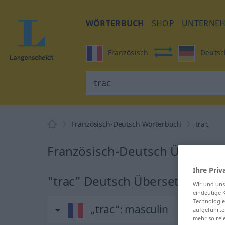
WÖRTERBUCH
SHOP
UNTERNE
Französisch
Deutsc
Französisch-Deutsch Wörterbuch
trac
Französisch-Deutsch Übersetzu
Ihre Priv
"trac" Deutsch Übersetzung
Wir und un
eindeutige 
Technologie
„trac“
: masculin
aufgeführte
mehr so rel