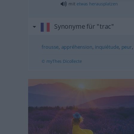
mit
etwas
herausplatzen
Synonyme für "trac"
frousse
,
appréhension
,
inquiétude
,
peur
© myThes Dicollecte