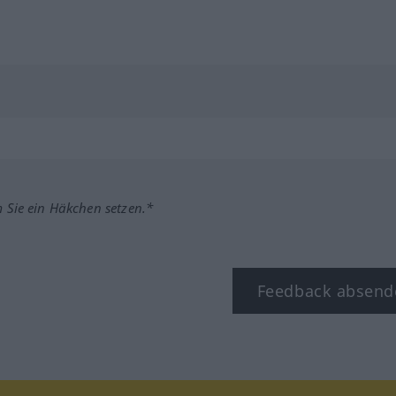
m Sie ein Häkchen setzen.*
Feedback absend