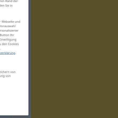
eren Rand der
den Sie in
er Webseite und
 Vorauswahl
sonalisierter
Button Ihr
Einwilligung
zu den Cookies
.
zerklärung
.
eichern von
sung von