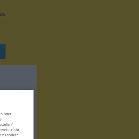
DE
en oder
g-
ustellen“
rweise nicht
en zu ändern