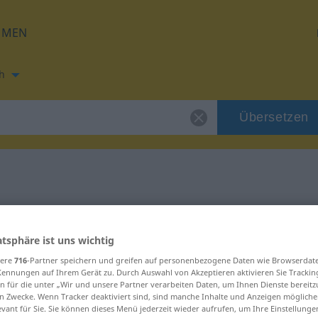
HMEN
h
Übersetzen
ng für "trac"
atsphäre ist uns wichtig
sere
716
-Partner speichern und greifen auf personenbezogene Daten wie Browserdat
Kennungen auf Ihrem Gerät zu. Durch Auswahl von Akzeptieren aktivieren Sie Trackin
n für die unter „Wir und unsere Partner verarbeiten Daten, um Ihnen Dienste bereitz
n Zwecke. Wenn Tracker deaktiviert sind, sind manche Inhalte und Anzeigen mögliche
evant für Sie. Sie können dieses Menü jederzeit wieder aufrufen, um Ihre Einstellung