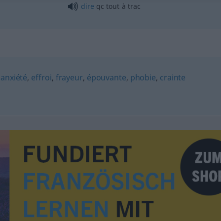
dire
qc
tout à trac
,
anxiété
,
effroi
,
frayeur
,
épouvante
,
phobie
,
crainte