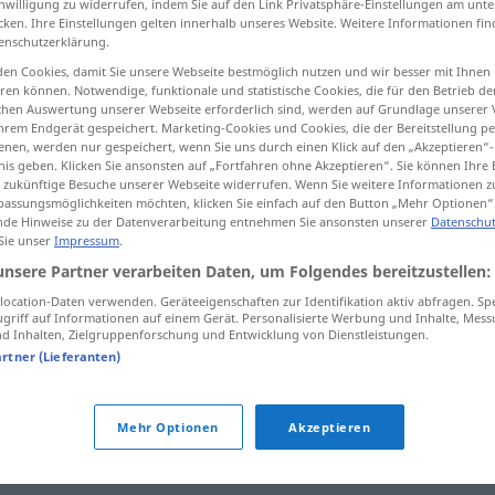
inwilligung zu widerrufen, indem Sie auf den Link Privatsphäre-Einstellungen am unt
cken. Ihre Einstellungen gelten innerhalb unseres Website. Weitere Informationen fin
enschutzerklärung.
en Cookies, damit Sie unsere Webseite bestmöglich nutzen und wir besser mit Ihnen
en können. Notwendige, funktionale und statistische Cookies, die für den Betrieb d
tippen)
ischen Auswertung unserer Webseite erforderlich sind, werden auf Grundlage unserer
hrem Endgerät gespeichert. Marketing-Cookies und Cookies, die der Bereitstellung per
...
nen, werden nur gespeichert, wenn Sie uns durch einen Klick auf den „Akzeptieren“-
nis geben. Klicken Sie ansonsten auf „Fortfahren ohne Akzeptieren“. Sie können Ihre 
ür zukünftige Besuche unserer Webseite widerrufen. Wenn Sie weitere Informationen 
assungsmöglichkeiten möchten, klicken Sie einfach auf den Button „Mehr Optionen“
de Hinweise zu der Datenverarbeitung entnehmen Sie ansonsten unserer
Datenschut
trac
 Sie unser
Impressum
.
unsere Partner verarbeiten Daten, um Folgendes bereitzustellen:
ocation-Daten verwenden. Geräteeigenschaften zur Identifikation aktiv abfragen. Sp
griff auf Informationen auf einem Gerät. Personalisierte Werbung und Inhalte, Mes
avoir le trac
 Inhalten, Zielgruppenforschung und Entwicklung von Dienstleistungen.
artner (Lieferanten)
donner
le trac à
qn
Mehr Optionen
Akzeptieren
tout à trac