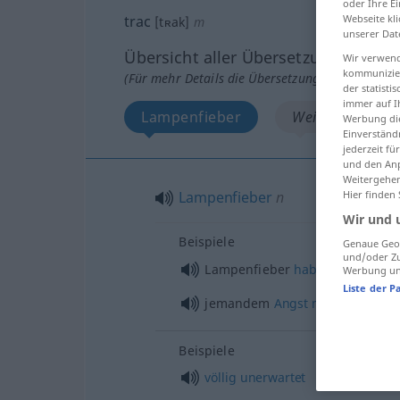
oder Ihre E
trac
Webseite kli
[tʀak]
m
unserer Dat
Übersicht aller Übersetzungen
Wir verwend
kommunizier
(Für mehr Details die Übersetzung anklicken/an
der statist
immer auf I
Lampenfieber
Weitere Beispiele
Werbung die
Einverständ
jederzeit f
und den Anp
Weitergehen
Lampenfieber
n
Hier finden
Wir und 
Beispiele
Genaue Geol
und/oder Zu
Lampenfieber
haben
Werbung und
Liste der P
jemandem
Angst
machen
Beispiele
völlig
unerwartet