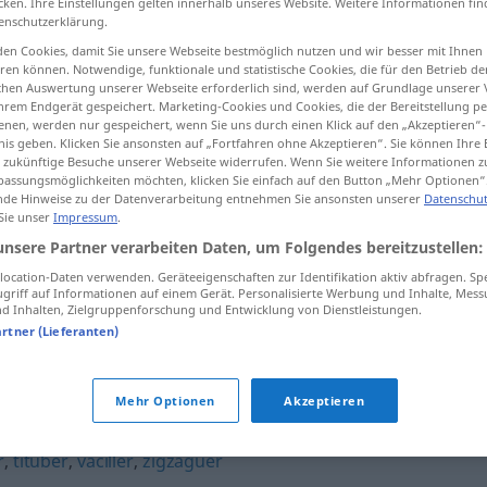
cken. Ihre Einstellungen gelten innerhalb unseres Website. Weitere Informationen fin
enschutzerklärung.
en Cookies, damit Sie unsere Webseite bestmöglich nutzen und wir besser mit Ihnen
en können. Notwendige, funktionale und statistische Cookies, die für den Betrieb d
ischen Auswertung unserer Webseite erforderlich sind, werden auf Grundlage unserer
tippen)
hrem Endgerät gespeichert. Marketing-Cookies und Cookies, die der Bereitstellung per
nen, werden nur gespeichert, wenn Sie uns durch einen Klick auf den „Akzeptieren“-
gehen
nis geben. Klicken Sie ansonsten auf „Fortfahren ohne Akzeptieren“. Sie können Ihre 
ür zukünftige Besuche unserer Webseite widerrufen. Wenn Sie weitere Informationen 
assungsmöglichkeiten möchten, klicken Sie einfach auf den Button „Mehr Optionen“
de Hinweise zu der Datenverarbeitung entnehmen Sie ansonsten unserer
Datenschut
 Sie unser
Impressum
.
slalomer
unsere Partner verarbeiten Daten, um Folgendes bereitzustellen:
ocation-Daten verwenden. Geräteeigenschaften zur Identifikation aktiv abfragen. Sp
griff auf Informationen auf einem Gerät. Personalisierte Werbung und Inhalte, Mes
slalomer
 Inhalten, Zielgruppenforschung und Entwicklung von Dienstleistungen.
artner (Lieferanten)
Mehr Optionen
Akzeptieren
r
,
tituber
,
vaciller
,
zigzaguer