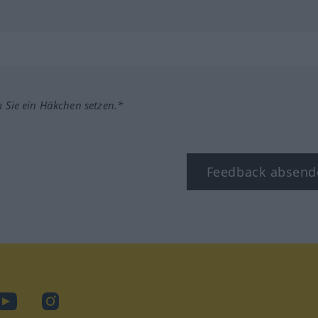
m Sie ein Häkchen setzen.*
Feedback absend
ook
YouTube
Instagram