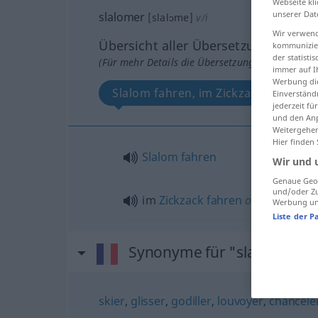
Webseite kli
unserer Dat
slalomer
[slalɔme]
v/i
Wir verwend
Übersicht aller Übersetzungen
kommunizier
der statist
(Für mehr Details die Übersetzung anklicken/an
immer auf I
Werbung die
Slalom fahren, im Zickzack fahren 
Einverständ
jederzeit f
und den Anp
Weitergehen
Hier finden
Slalom
fahren
Wir und 
Genaue Geol
und/oder Zu
im
Zickzack
fahren
ou
gehen
Werbung und
Liste der P
Synonyme für "slalomer"
skier
,
glisser
,
godiller
,
louvoyer
,
chancele