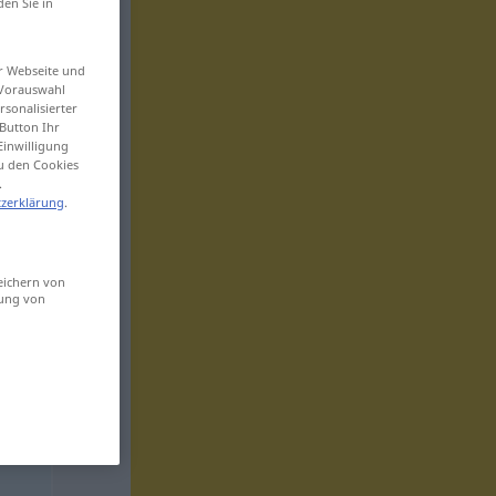
den Sie in
er Webseite und
 Vorauswahl
sonalisierter
Button Ihr
Einwilligung
zu den Cookies
.
zerklärung
.
eichern von
sung von