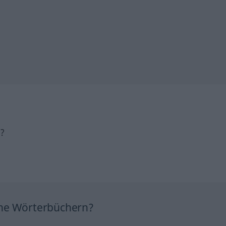
h?
ine Wörterbüchern?