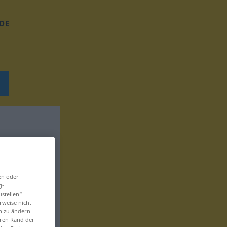
DE
en oder
g-
ustellen“
rweise nicht
en zu ändern
eren Rand der