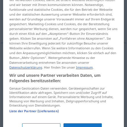
und wir besser mit Ihnen kommunizieren können. Notwendige,
funktionale und statistische Cookies, die für den Betrieb der Webseite
Übersicht aller Übersetzungen
und der statistischen Auswertung unserer Webseite erforderlich sind,
(Für mehr Details die Übersetzung anklicken/antippen)
werden auf Grundlage unserer Vorauswahl immer auf Ihrem Endgerät
gespeichert. Marketing-Cookies und Cookies, die der Bereitstellung
personalisierter Werbung dienen, werden nur gespeichert, wenn Sie uns
Rolle
Rädchen, Bohrer
Roulette
durch einen Klick auf den „Akzeptieren“-Button Ihr Einverständnis
geben. Klicken Sie ansonsten auf „Fortfahren ohne Akzeptieren“. Sie
können Ihre Einwilligung jederzeit für zukünftige Besuche unserer
Webseite widerrufen. Wenn Sie weitere Informationen zu den Cookies
und den Anpassungsmöglichkeiten möchten, klicken Sie einfach auf den
Button „Mehr Optionen“. Weitergehende Hinweise zu der
Rolle
f
roulette
de meubles
Datenverarbeitung entnehmen Sie ansonsten unserer
Datenschutzerklärung
. Hier finden Sie unser
Impressum
.
Wir und unsere Partner verarbeiten Daten, um
Folgendes bereitzustellen:
Rädchen
n
roulette
outil
Genaue Geolocation-Daten verwenden. Geräteeigenschaften zur
Identifikation aktiv abfragen. Speichern von und/oder Zugriff auf
Informationen auf einem Gerät. Personalisierte Werbung und Inhalte,
Bohrer
m
roulette
de dentiste
Messung von Werbung und Inhalten, Zielgruppenforschung und
Entwicklung von Dienstleistungen.
Liste der Partner (Lieferanten)