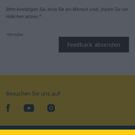
Bitte bestätigen Sie, dass Sie ein Mensch sind, indem Sie ein
Häkchen setzen.*
*Pflichtfeld
Feedback absenden
Besuchen Sie uns auf:
facebook
YouTube
Instagram