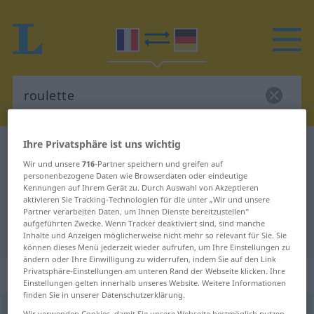
Ihre Privatsphäre ist uns wichtig
Französisch-Deutsch Wörterbuch
roulette
Wir und unsere
716
-Partner speichern und greifen auf
Französisch-Deutsch Übersetzung
personenbezogene Daten wie Browserdaten oder eindeutige
Kennungen auf Ihrem Gerät zu. Durch Auswahl von Akzeptieren
für "roulette"
aktivieren Sie Tracking-Technologien für die unter „Wir und unsere
Partner verarbeiten Daten, um Ihnen Dienste bereitzustellen“
aufgeführten Zwecke. Wenn Tracker deaktiviert sind, sind manche
"roulette" Deutsch Übersetzung
Inhalte und Anzeigen möglicherweise nicht mehr so relevant für Sie. Sie
können dieses Menü jederzeit wieder aufrufen, um Ihre Einstellungen zu
ändern oder Ihre Einwilligung zu widerrufen, indem Sie auf den Link
Privatsphäre-Einstellungen am unteren Rand der Webseite klicken. Ihre
„roulette“
: féminin
Einstellungen gelten innerhalb unseres Website. Weitere Informationen
finden Sie in unserer Datenschutzerklärung.
roulette
[ʀulɛt]
f
Wir verwenden Cookies, damit Sie unsere Webseite bestmöglich nutzen