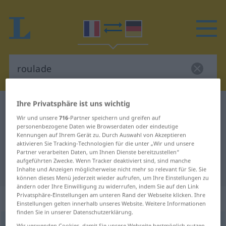
Ihre Privatsphäre ist uns wichtig
Französisch-Deutsch Wörterbuch
roulade
Wir und unsere
716
-Partner speichern und greifen auf
Französisch-Deutsch Übersetzung
personenbezogene Daten wie Browserdaten oder eindeutige
Kennungen auf Ihrem Gerät zu. Durch Auswahl von Akzeptieren
für "roulade"
aktivieren Sie Tracking-Technologien für die unter „Wir und unsere
Partner verarbeiten Daten, um Ihnen Dienste bereitzustellen“
aufgeführten Zwecke. Wenn Tracker deaktiviert sind, sind manche
"roulade" Deutsch Übersetzung
Inhalte und Anzeigen möglicherweise nicht mehr so relevant für Sie. Sie
können dieses Menü jederzeit wieder aufrufen, um Ihre Einstellungen zu
ändern oder Ihre Einwilligung zu widerrufen, indem Sie auf den Link
Privatsphäre-Einstellungen am unteren Rand der Webseite klicken. Ihre
„roulade“
: féminin
Einstellungen gelten innerhalb unseres Website. Weitere Informationen
finden Sie in unserer Datenschutzerklärung.
roulade
[ʀulad]
f
Wir verwenden Cookies, damit Sie unsere Webseite bestmöglich nutzen