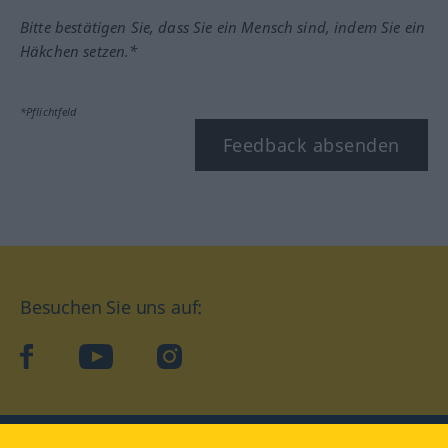
Bitte bestätigen Sie, dass Sie ein Mensch sind, indem Sie ein
Häkchen setzen.*
*Pflichtfeld
Feedback absenden
Besuchen Sie uns auf:
facebook
YouTube
Instagram