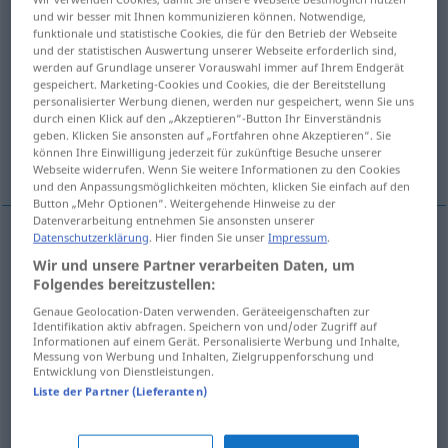
und wir besser mit Ihnen kommunizieren können. Notwendige,
funktionale und statistische Cookies, die für den Betrieb der Webseite
Übersicht aller Übersetzungen
und der statistischen Auswertung unserer Webseite erforderlich sind,
(Für mehr Details die Übersetzung anklicken/antippen)
werden auf Grundlage unserer Vorauswahl immer auf Ihrem Endgerät
gespeichert. Marketing-Cookies und Cookies, die der Bereitstellung
personalisierter Werbung dienen, werden nur gespeichert, wenn Sie uns
Purzelbaum, Rolle
Roulade
durch einen Klick auf den „Akzeptieren“-Button Ihr Einverständnis
geben. Klicken Sie ansonsten auf „Fortfahren ohne Akzeptieren“. Sie
können Ihre Einwilligung jederzeit für zukünftige Besuche unserer
Roulade
Webseite widerrufen. Wenn Sie weitere Informationen zu den Cookies
und den Anpassungsmöglichkeiten möchten, klicken Sie einfach auf den
Button „Mehr Optionen“. Weitergehende Hinweise zu der
Datenverarbeitung entnehmen Sie ansonsten unserer
Datenschutzerklärung
. Hier finden Sie unser
Impressum
.
Purzelbaum
m
roulade
(≈ galipette)
Wir und unsere Partner verarbeiten Daten, um
Folgendes bereitzustellen:
Rolle
f
roulade
SPORT
Genaue Geolocation-Daten verwenden. Geräteeigenschaften zur
Identifikation aktiv abfragen. Speichern von und/oder Zugriff auf
Informationen auf einem Gerät. Personalisierte Werbung und Inhalte,
Messung von Werbung und Inhalten, Zielgruppenforschung und
Entwicklung von Dienstleistungen.
Roulade
f
roulade
CUIS
Liste der Partner (Lieferanten)