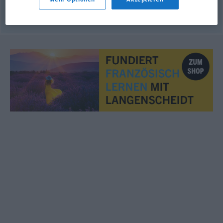
© myThes Dicollecte