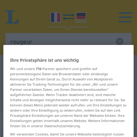
Ihre Privatsphäre ist uns wichtig
Französisch-Deutsch Wörterbuch
rougeur
Wir und unsere
716
-Partner speichern und greifen auf
Französisch-Deutsch Übersetzung
personenbezogene Daten wie Browserdaten oder eindeutige
Kennungen auf Ihrem Gerät zu. Durch Auswahl von Akzeptieren
für "rougeur"
aktivieren Sie Tracking-Technologien für die unter „Wir und unsere
Partner verarbeiten Daten, um Ihnen Dienste bereitzustellen“
aufgeführten Zwecke. Wenn Tracker deaktiviert sind, sind manche
Inhalte und Anzeigen möglicherweise nicht mehr so relevant für Sie. Sie
"rougeur" Deutsch Übersetzung
können dieses Menü jederzeit wieder aufrufen, um Ihre Einstellungen zu
ändern oder Ihre Einwilligung zu widerrufen, indem Sie auf den Link
Privatsphäre-Einstellungen am unteren Rand der Webseite klicken. Ihre
„rougeur“
: féminin
Einstellungen gelten innerhalb unseres Website. Weitere Informationen
finden Sie in unserer Datenschutzerklärung.
Wir verwenden Cookies, damit Sie unsere Webseite bestmöglich nutzen
rougeur
[ʀuʒœʀ]
f