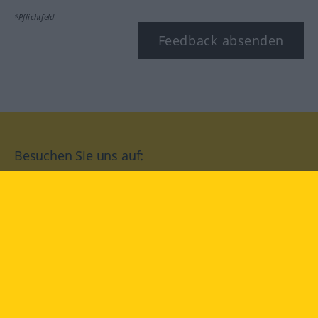
*Pflichtfeld
Feedback absenden
Besuchen Sie uns auf:
facebook
YouTube
Instagram
Langenscheidt
NUTZUNGSBEDINGUNGEN