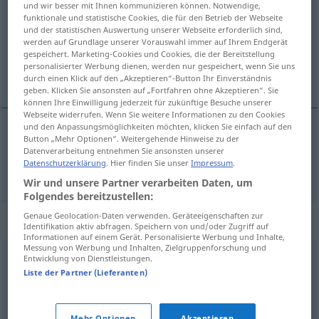
und wir besser mit Ihnen kommunizieren können. Notwendige,
funktionale und statistische Cookies, die für den Betrieb der Webseite
Übersicht aller Übersetzungen
und der statistischen Auswertung unserer Webseite erforderlich sind,
werden auf Grundlage unserer Vorauswahl immer auf Ihrem Endgerät
(Für mehr Details die Übersetzung anklicken/antippen)
gespeichert. Marketing-Cookies und Cookies, die der Bereitstellung
personalisierter Werbung dienen, werden nur gespeichert, wenn Sie uns
Rötung
durch einen Klick auf den „Akzeptieren“-Button Ihr Einverständnis
geben. Klicken Sie ansonsten auf „Fortfahren ohne Akzeptieren“. Sie
können Ihre Einwilligung jederzeit für zukünftige Besuche unserer
Webseite widerrufen. Wenn Sie weitere Informationen zu den Cookies
und den Anpassungsmöglichkeiten möchten, klicken Sie einfach auf den
Button „Mehr Optionen“. Weitergehende Hinweise zu der
Rötung
f
rougeur
sur la peau
Datenverarbeitung entnehmen Sie ansonsten unserer
Datenschutzerklärung
. Hier finden Sie unser
Impressum
.
Wir und unsere Partner verarbeiten Daten, um
Folgendes bereitzustellen:
Genaue Geolocation-Daten verwenden. Geräteeigenschaften zur
Synonyme für "rougeur"
Identifikation aktiv abfragen. Speichern von und/oder Zugriff auf
Informationen auf einem Gerät. Personalisierte Werbung und Inhalte,
Messung von Werbung und Inhalten, Zielgruppenforschung und
Entwicklung von Dienstleistungen.
brûlure
,
aigreur
,
ampoule
,
cloque
,
feu
,
inflammation
,
Liste der Partner (Lieferanten)
irradiation
,
irritation
,
insolation
,
ulcération
,
engelure
,
crevasse
,
enflure
,
froidure
,
gelure
,
érythème
Mehr Optionen
Akzeptieren