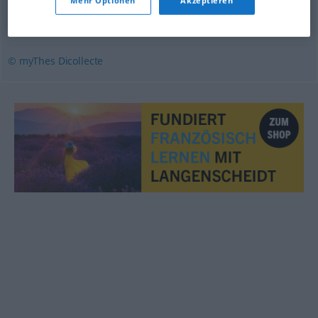
Mehr Optionen
Akzeptieren
épiloguer
,
disputer
,
disserter
,
ratiociner
,
répéter
,
déraisonner
© myThes Dicollecte