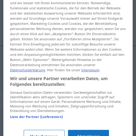
und wir besser mit Ihnen kommunizieren können. Notwendige,
funktionale und statistische Cookies, die für den Betrieb der Webseite
Übersicht aller Übersetzungen
und der statistischen Auswertung unserer Webseite erforderlich sind,
(Für mehr Details die Übersetzung anklicken/antippen)
werden auf Grundlage unserer Vorauswahl immer auf Ihrem Endgerät
gespeichert. Marketing-Cookies und Cookies, die der Bereitstellung
personalisierter Werbung dienen, werden nur gespeichert, wenn Sie uns
faseln, schwafeln
durch einen Klick auf den „Akzeptieren“-Button Ihr Einverständnis
geben. Klicken Sie ansonsten auf „Fortfahren ohne Akzeptieren“. Sie
können Ihre Einwilligung jederzeit für zukünftige Besuche unserer
Webseite widerrufen. Wenn Sie weitere Informationen zu den Cookies
und den Anpassungsmöglichkeiten möchten, klicken Sie einfach auf den
Button „Mehr Optionen“. Weitergehende Hinweise zu der
faseln
radoter
Datenverarbeitung entnehmen Sie ansonsten unserer
Datenschutzerklärung
. Hier finden Sie unser
Impressum
.
schwafeln
radoter
Wir und unsere Partner verarbeiten Daten, um
Folgendes bereitzustellen:
Genaue Geolocation-Daten verwenden. Geräteeigenschaften zur
Identifikation aktiv abfragen. Speichern von und/oder Zugriff auf
Synonyme für "radoter"
Informationen auf einem Gerät. Personalisierte Werbung und Inhalte,
Messung von Werbung und Inhalten, Zielgruppenforschung und
Entwicklung von Dienstleistungen.
Liste der Partner (Lieferanten)
discutailler
,
argumenter
,
atermoyer
,
tergiverser
,
raisonner
,
pérorer
,
discourir
,
chicaner
,
ergoter
,