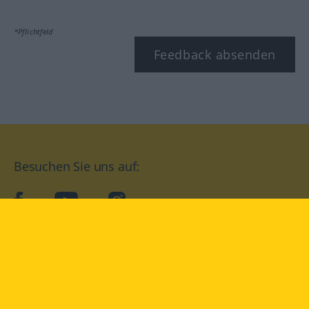
*Pflichtfeld
Feedback absenden
Besuchen Sie uns auf:
facebook
YouTube
Instagram
Langenscheidt