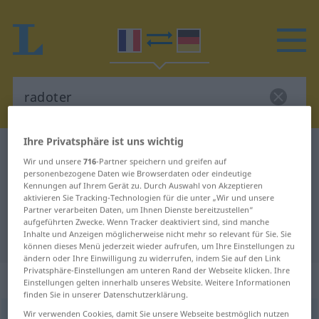
Ihre Privatsphäre ist uns wichtig
Französisch-Deutsch Wörterbuch
radoter
Wir und unsere
716
-Partner speichern und greifen auf
Französisch-Deutsch Übersetzung
personenbezogene Daten wie Browserdaten oder eindeutige
Kennungen auf Ihrem Gerät zu. Durch Auswahl von Akzeptieren
für "radoter"
aktivieren Sie Tracking-Technologien für die unter „Wir und unsere
Partner verarbeiten Daten, um Ihnen Dienste bereitzustellen“
aufgeführten Zwecke. Wenn Tracker deaktiviert sind, sind manche
Inhalte und Anzeigen möglicherweise nicht mehr so relevant für Sie. Sie
"radoter" Deutsch Übersetzung
können dieses Menü jederzeit wieder aufrufen, um Ihre Einstellungen zu
ändern oder Ihre Einwilligung zu widerrufen, indem Sie auf den Link
Privatsphäre-Einstellungen am unteren Rand der Webseite klicken. Ihre
„radoter“
: verbe intransitif
Einstellungen gelten innerhalb unseres Website. Weitere Informationen
finden Sie in unserer Datenschutzerklärung.
Wir verwenden Cookies, damit Sie unsere Webseite bestmöglich nutzen
radoter
[ʀadɔte]
v/i