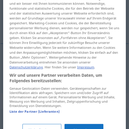
und wir besser mit Ihnen kommunizieren können. Notwendige,
funktionale und statistische Cookies, die für den Betrieb der Webseite
Übersicht aller Übersetzungen
und der statistischen Auswertung unserer Webseite erforderlich sind,
(Für mehr Details die Übersetzung anklicken/antippen)
werden auf Grundlage unserer Vorauswahl immer auf Ihrem Endgerät
gespeichert. Marketing-Cookies und Cookies, die der Bereitstellung
personalisierter Werbung dienen, werden nur gespeichert, wenn Sie uns
etwas abhandeln...
durch einen Klick auf den „Akzeptieren“-Button Ihr Einverständnis
geben. Klicken Sie ansonsten auf „Fortfahren ohne Akzeptieren“. Sie
können Ihre Einwilligung jederzeit für zukünftige Besuche unserer
Webseite widerrufen. Wenn Sie weitere Informationen zu den Cookies
und den Anpassungsmöglichkeiten möchten, klicken Sie einfach auf den
Beispiele
Button „Mehr Optionen“. Weitergehende Hinweise zu der
Datenverarbeitung entnehmen Sie ansonsten unserer
disserter sur, de
qc
Datenschutzerklärung
. Hier finden Sie unser
Impressum
.
etwas
abhandeln
, (ausführlich)
behandeln
Wir und unsere Partner verarbeiten Daten, um
Folgendes bereitzustellen:
Genaue Geolocation-Daten verwenden. Geräteeigenschaften zur
Identifikation aktiv abfragen. Speichern von und/oder Zugriff auf
Informationen auf einem Gerät. Personalisierte Werbung und Inhalte,
Synonyme für "disserter"
Messung von Werbung und Inhalten, Zielgruppenforschung und
Entwicklung von Dienstleistungen.
Liste der Partner (Lieferanten)
argumenter
,
ergoter
,
discuter
,
pérorer
,
discutailler
,