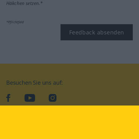
Häkchen setzen.*
*Pflichtfeld
Feedback absenden
Besuchen Sie uns auf:
facebook
YouTube
Instagram
Langenscheidt