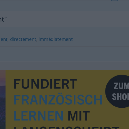
nt"
ent
,
directement
,
immédiatement