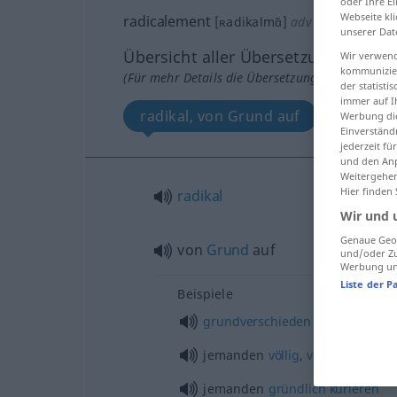
oder Ihre E
Webseite kli
radicalement
[ʀadikalmɑ̃]
adv
unserer Dat
Übersicht aller Übersetzungen
Wir verwend
kommunizier
(Für mehr Details die Übersetzung anklicken/an
der statist
immer auf I
radikal, von Grund auf
Werbung die
Einverständ
jederzeit f
und den Anp
Weitergehen
Hier finden
radikal
Wir und 
Genaue Geol
von
Grund
auf
und/oder Zu
Werbung und
Liste der P
Beispiele
grundverschieden
jemanden
völlig
,
vollständig
hei
jemanden
gründlich
kurieren