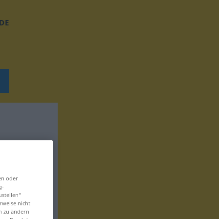
DE
en oder
g-
ustellen“
rweise nicht
en zu ändern