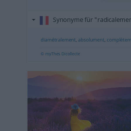
Synonyme für "radicaleme
diamétralement
,
absolument
,
complètem
© myThes Dicollecte