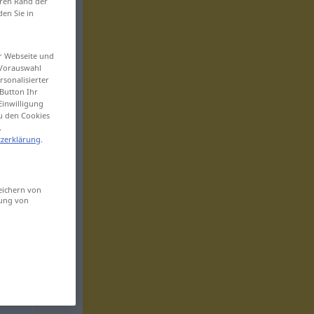
eren Rand der
den Sie in
er Webseite und
 Vorauswahl
sonalisierter
Button Ihr
Einwilligung
zu den Cookies
.
zerklärung
.
eichern von
sung von