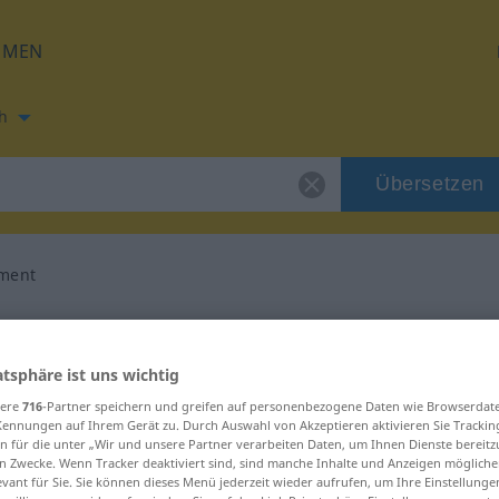
HMEN
h
Übersetzen
ement
ung für "radicalement"
atsphäre ist uns wichtig
etzung
sere
716
-Partner speichern und greifen auf personenbezogene Daten wie Browserdat
Kennungen auf Ihrem Gerät zu. Durch Auswahl von Akzeptieren aktivieren Sie Trackin
n für die unter „Wir und unsere Partner verarbeiten Daten, um Ihnen Dienste bereitz
n Zwecke. Wenn Tracker deaktiviert sind, sind manche Inhalte und Anzeigen mögliche
evant für Sie. Sie können dieses Menü jederzeit wieder aufrufen, um Ihre Einstellung