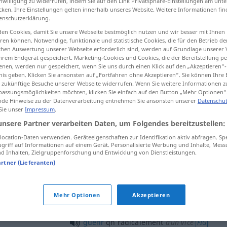
inwilligung zu widerrufen, indem Sie auf den Link Privatsphäre-Einstellungen am unt
cken. Ihre Einstellungen gelten innerhalb unseres Website. Weitere Informationen fin
enschutzerklärung.
en Cookies, damit Sie unsere Webseite bestmöglich nutzen und wir besser mit Ihnen
en können. Notwendige, funktionale und statistische Cookies, die für den Betrieb d
tippen)
ischen Auswertung unserer Webseite erforderlich sind, werden auf Grundlage unserer
hrem Endgerät gespeichert. Marketing-Cookies und Cookies, die der Bereitstellung per
nen, werden nur gespeichert, wenn Sie uns durch einen Klick auf den „Akzeptieren“-
nis geben. Klicken Sie ansonsten auf „Fortfahren ohne Akzeptieren“. Sie können Ihre 
ür zukünftige Besuche unserer Webseite widerrufen. Wenn Sie weitere Informationen 
assungsmöglichkeiten möchten, klicken Sie einfach auf den Button „Mehr Optionen“
de Hinweise zu der Datenverarbeitung entnehmen Sie ansonsten unserer
Datenschut
 Sie unser
Impressum
.
radicalement
unsere Partner verarbeiten Daten, um Folgendes bereitzustellen:
ocation-Daten verwenden. Geräteeigenschaften zur Identifikation aktiv abfragen. Sp
radicalement
griff auf Informationen auf einem Gerät. Personalisierte Werbung und Inhalte, Mes
 Inhalten, Zielgruppenforschung und Entwicklung von Dienstleistungen.
artner (Lieferanten)
radicalement
différent
Mehr Optionen
Akzeptieren
len
guérir
qn
radicalement
guérir
qn
radicalement
d’un vice
FIG