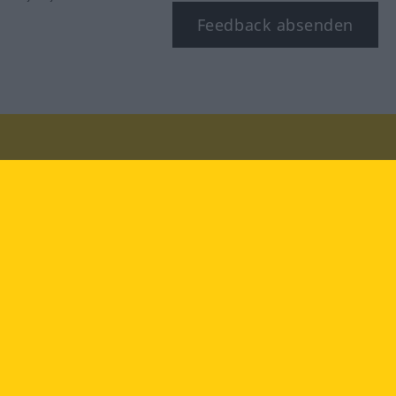
Feedback absenden
Besuchen Sie uns auf:
facebook
YouTube
Instagram
Langenscheidt
NUTZUNGSBEDINGUNGEN