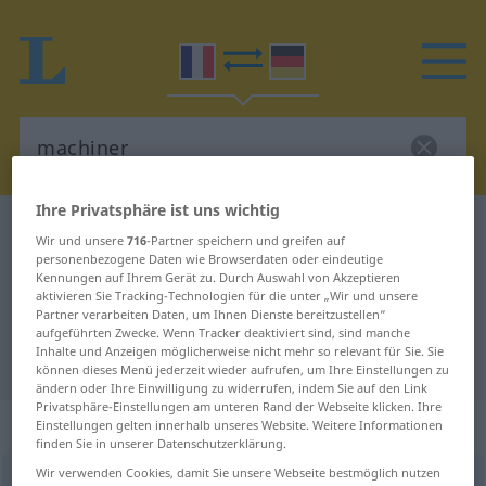
Ihre Privatsphäre ist uns wichtig
Französisch-Deutsch Wörterbuch
machiner
Wir und unsere
716
-Partner speichern und greifen auf
Französisch-Deutsch Übersetzung
personenbezogene Daten wie Browserdaten oder eindeutige
Kennungen auf Ihrem Gerät zu. Durch Auswahl von Akzeptieren
für "machiner"
aktivieren Sie Tracking-Technologien für die unter „Wir und unsere
Partner verarbeiten Daten, um Ihnen Dienste bereitzustellen“
aufgeführten Zwecke. Wenn Tracker deaktiviert sind, sind manche
Inhalte und Anzeigen möglicherweise nicht mehr so relevant für Sie. Sie
"machiner" Deutsch Übersetzung
können dieses Menü jederzeit wieder aufrufen, um Ihre Einstellungen zu
ändern oder Ihre Einwilligung zu widerrufen, indem Sie auf den Link
Privatsphäre-Einstellungen am unteren Rand der Webseite klicken. Ihre
„machiner“
: verbe transitif
Einstellungen gelten innerhalb unseres Website. Weitere Informationen
finden Sie in unserer Datenschutzerklärung.
Wir verwenden Cookies, damit Sie unsere Webseite bestmöglich nutzen
machiner
[maʃine]
v/t