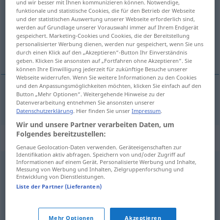
und wir besser mit Ihnen kommunizieren können. Notwendige,
funktionale und statistische Cookies, die für den Betrieb der Webseite
Übersicht aller Übersetzungen
und der statistischen Auswertung unserer Webseite erforderlich sind,
werden auf Grundlage unserer Vorauswahl immer auf Ihrem Endgerät
(Für mehr Details die Übersetzung anklicken/antippen)
gespeichert. Marketing-Cookies und Cookies, die der Bereitstellung
personalisierter Werbung dienen, werden nur gespeichert, wenn Sie uns
anzetteln
durch einen Klick auf den „Akzeptieren“-Button Ihr Einverständnis
geben. Klicken Sie ansonsten auf „Fortfahren ohne Akzeptieren“. Sie
können Ihre Einwilligung jederzeit für zukünftige Besuche unserer
Webseite widerrufen. Wenn Sie weitere Informationen zu den Cookies
und den Anpassungsmöglichkeiten möchten, klicken Sie einfach auf den
Button „Mehr Optionen“. Weitergehende Hinweise zu der
anzetteln
machiner
Datenverarbeitung entnehmen Sie ansonsten unserer
Datenschutzerklärung
. Hier finden Sie unser
Impressum
.
Wir und unsere Partner verarbeiten Daten, um
Folgendes bereitzustellen:
Synonyme für "machiner"
Genaue Geolocation-Daten verwenden. Geräteeigenschaften zur
Identifikation aktiv abfragen. Speichern von und/oder Zugriff auf
Informationen auf einem Gerät. Personalisierte Werbung und Inhalte,
Messung von Werbung und Inhalten, Zielgruppenforschung und
préméditer
,
prévoir
,
combiner
,
anticiper
,
calculer
,
Entwicklung von Dienstleistungen.
projeter
Liste der Partner (Lieferanten)
© myThes Dicollecte
Mehr Optionen
Akzeptieren