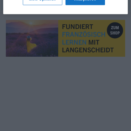
© myThes Dicollecte