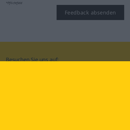
*Pflichtfeld
Feedback absenden
Besuchen Sie uns auf:
facebook
YouTube
Instagram
Langenscheidt
NUTZUNGSBEDINGUNGEN