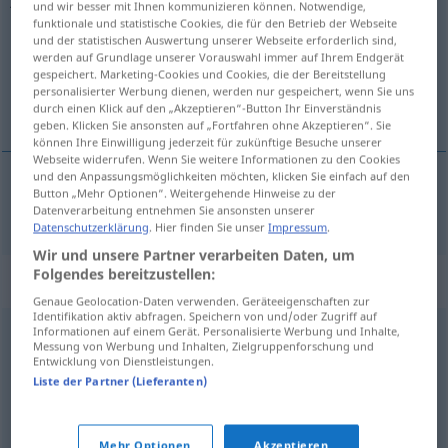
und wir besser mit Ihnen kommunizieren können. Notwendige,
funktionale und statistische Cookies, die für den Betrieb der Webseite
Übersicht aller Übersetzungen
und der statistischen Auswertung unserer Webseite erforderlich sind,
werden auf Grundlage unserer Vorauswahl immer auf Ihrem Endgerät
(Für mehr Details die Übersetzung anklicken/antippen)
gespeichert. Marketing-Cookies und Cookies, die der Bereitstellung
personalisierter Werbung dienen, werden nur gespeichert, wenn Sie uns
Fluch
durch einen Klick auf den „Akzeptieren“-Button Ihr Einverständnis
geben. Klicken Sie ansonsten auf „Fortfahren ohne Akzeptieren“. Sie
können Ihre Einwilligung jederzeit für zukünftige Besuche unserer
Webseite widerrufen. Wenn Sie weitere Informationen zu den Cookies
und den Anpassungsmöglichkeiten möchten, klicken Sie einfach auf den
Button „Mehr Optionen“. Weitergehende Hinweise zu der
Fluch
m
juron
Datenverarbeitung entnehmen Sie ansonsten unserer
Datenschutzerklärung
. Hier finden Sie unser
Impressum
.
Wir und unsere Partner verarbeiten Daten, um
Folgendes bereitzustellen:
Synonyme für "juron"
Genaue Geolocation-Daten verwenden. Geräteeigenschaften zur
Identifikation aktiv abfragen. Speichern von und/oder Zugriff auf
Informationen auf einem Gerät. Personalisierte Werbung und Inhalte,
Messung von Werbung und Inhalten, Zielgruppenforschung und
blasphème
,
sacrilège
,
injure
,
insulte
,
imprécation
,
Entwicklung von Dienstleistungen.
irréligion
,
malédiction
,
interjection
,
exclamation
,
Liste der Partner (Lieferanten)
serment
,
outrage
Mehr Optionen
Akzeptieren