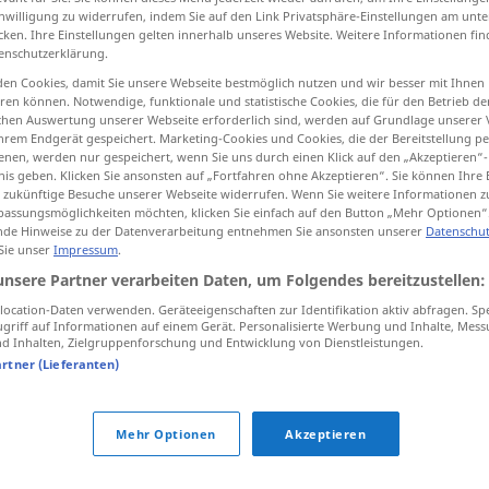
inwilligung zu widerrufen, indem Sie auf den Link Privatsphäre-Einstellungen am unt
cken. Ihre Einstellungen gelten innerhalb unseres Website. Weitere Informationen fin
enschutzerklärung.
en Cookies, damit Sie unsere Webseite bestmöglich nutzen und wir besser mit Ihnen
tippen)
en können. Notwendige, funktionale und statistische Cookies, die für den Betrieb d
ischen Auswertung unserer Webseite erforderlich sind, werden auf Grundlage unserer
hrem Endgerät gespeichert. Marketing-Cookies und Cookies, die der Bereitstellung per
nen, werden nur gespeichert, wenn Sie uns durch einen Klick auf den „Akzeptieren“-
nis geben. Klicken Sie ansonsten auf „Fortfahren ohne Akzeptieren“. Sie können Ihre 
ür zukünftige Besuche unserer Webseite widerrufen. Wenn Sie weitere Informationen 
assungsmöglichkeiten möchten, klicken Sie einfach auf den Button „Mehr Optionen“
de Hinweise zu der Datenverarbeitung entnehmen Sie ansonsten unserer
Datenschut
exclamation
 Sie unser
Impressum
.
unsere Partner verarbeiten Daten, um Folgendes bereitzustellen:
ocation-Daten verwenden. Geräteeigenschaften zur Identifikation aktiv abfragen. Sp
griff auf Informationen auf einem Gerät. Personalisierte Werbung und Inhalte, Mes
exclamation de
surprise
 Inhalten, Zielgruppenforschung und Entwicklung von Dienstleistungen.
artner (Lieferanten)
m
point
d’exclamation
Mehr Optionen
Akzeptieren
ion"