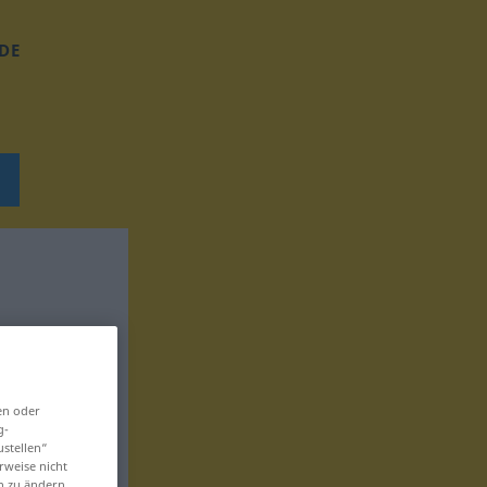
DE
en oder
g-
ustellen“
rweise nicht
en zu ändern