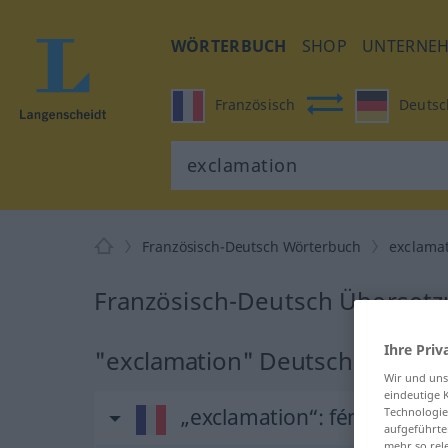
WÖRTERBUCH
SHOP
UNTERNE
Französisch
Deutsc
Französisch-Deutsch Wörterbuch
exclama
Französisch-Deutsch Übersetz
Ihre Priv
"exclamation" Deutsch Überse
Wir und un
eindeutige 
„exclamation“
: féminin
Technologie
aufgeführte
mehr so rel