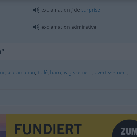
exclamation
f
de
surprise
exclamation admirative
n"
ur
,
acclamation
,
tollé
,
haro
,
vagissement
,
avertissement
,