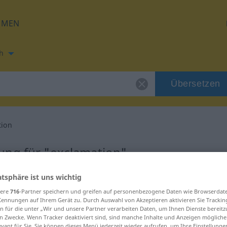
HMEN
h
Übersetzen
tion
ung für "exclamation"
atsphäre ist uns wichtig
tzung
sere
716
-Partner speichern und greifen auf personenbezogene Daten wie Browserdat
Kennungen auf Ihrem Gerät zu. Durch Auswahl von Akzeptieren aktivieren Sie Trackin
n für die unter „Wir und unsere Partner verarbeiten Daten, um Ihnen Dienste bereitz
n Zwecke. Wenn Tracker deaktiviert sind, sind manche Inhalte und Anzeigen mögliche
evant für Sie. Sie können dieses Menü jederzeit wieder aufrufen, um Ihre Einstellung