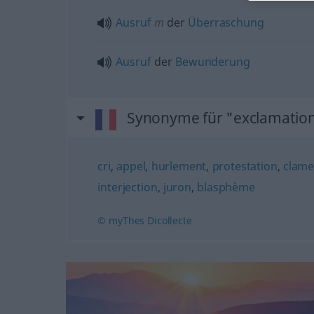
Ausruf
m
der
Überraschung
Ausruf
der
Bewunderung
Synonyme für "exclamatio
cri
,
appel
,
hurlement
,
protestation
,
clame
interjection
,
juron
,
blasphème
© myThes Dicollecte