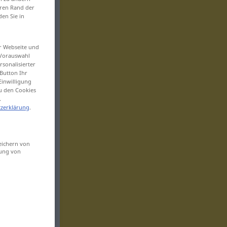
eren Rand der
den Sie in
er Webseite und
 Vorauswahl
sonalisierter
Button Ihr
Einwilligung
zu den Cookies
.
zerklärung
.
eichern von
sung von