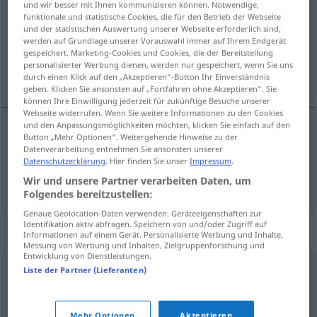
und wir besser mit Ihnen kommunizieren können. Notwendige,
funktionale und statistische Cookies, die für den Betrieb der Webseite
Übersicht aller Übersetzungen
und der statistischen Auswertung unserer Webseite erforderlich sind,
werden auf Grundlage unserer Vorauswahl immer auf Ihrem Endgerät
(Für mehr Details die Übersetzung anklicken/antippen)
gespeichert. Marketing-Cookies und Cookies, die der Bereitstellung
personalisierter Werbung dienen, werden nur gespeichert, wenn Sie uns
Irisieren, Schillern in den Regenbogenfarben
durch einen Klick auf den „Akzeptieren“-Button Ihr Einverständnis
geben. Klicken Sie ansonsten auf „Fortfahren ohne Akzeptieren“. Sie
können Ihre Einwilligung jederzeit für zukünftige Besuche unserer
Webseite widerrufen. Wenn Sie weitere Informationen zu den Cookies
und den Anpassungsmöglichkeiten möchten, klicken Sie einfach auf den
Button „Mehr Optionen“. Weitergehende Hinweise zu der
Irisieren
n
irisation
Datenverarbeitung entnehmen Sie ansonsten unserer
Datenschutzerklärung
. Hier finden Sie unser
Impressum
.
Schillern
n
in den
Regenbogenfarben
irisation
Wir und unsere Partner verarbeiten Daten, um
Folgendes bereitzustellen:
Genaue Geolocation-Daten verwenden. Geräteeigenschaften zur
Identifikation aktiv abfragen. Speichern von und/oder Zugriff auf
Synonyme für "irisation"
Informationen auf einem Gerät. Personalisierte Werbung und Inhalte,
Messung von Werbung und Inhalten, Zielgruppenforschung und
Entwicklung von Dienstleistungen.
Liste der Partner (Lieferanten)
aberration
,
absurdité
,
erreur
,
folie
,
astigmatisme
,
arc-en-
ciel
,
barboter
,
reflet
Mehr Optionen
Akzeptieren