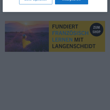
© myThes Dicollecte