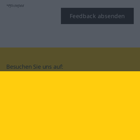
*Pflichtfeld
Feedback absenden
Besuchen Sie uns auf:
facebook
YouTube
Instagram
Langenscheidt
NUTZUNGSBEDINGUNGEN