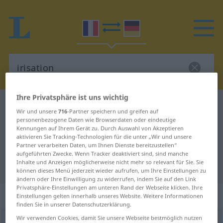
Ihre Privatsphäre ist uns wichtig
Französisch-Deutsch Wörterbuch
irisation
Wir und unsere
716
-Partner speichern und greifen auf
Französisch-Deutsch Übersetzung
personenbezogene Daten wie Browserdaten oder eindeutige
Kennungen auf Ihrem Gerät zu. Durch Auswahl von Akzeptieren
für "irisation"
aktivieren Sie Tracking-Technologien für die unter „Wir und unsere
Partner verarbeiten Daten, um Ihnen Dienste bereitzustellen“
aufgeführten Zwecke. Wenn Tracker deaktiviert sind, sind manche
Inhalte und Anzeigen möglicherweise nicht mehr so relevant für Sie. Sie
"irisation" Deutsch Übersetzung
können dieses Menü jederzeit wieder aufrufen, um Ihre Einstellungen zu
ändern oder Ihre Einwilligung zu widerrufen, indem Sie auf den Link
Privatsphäre-Einstellungen am unteren Rand der Webseite klicken. Ihre
„irisation“
: féminin
Einstellungen gelten innerhalb unseres Website. Weitere Informationen
finden Sie in unserer Datenschutzerklärung.
Wir verwenden Cookies, damit Sie unsere Webseite bestmöglich nutzen
irisation
[iʀizasjõ]
f