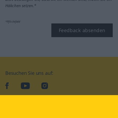
Häkchen setzen.*
*Pflichtfeld
Feedback absenden
Besuchen Sie uns auf:
facebook
YouTube
Instagram
Langenscheidt