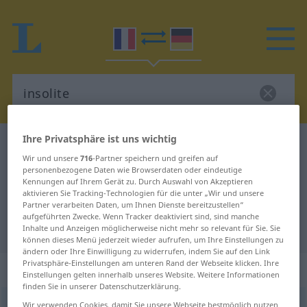
Ihre Privatsphäre ist uns wichtig
Französisch-Deutsch Wörterbuch
insolite
Wir und unsere
716
-Partner speichern und greifen auf
Französisch-Deutsch Übersetzung
personenbezogene Daten wie Browserdaten oder eindeutige
Kennungen auf Ihrem Gerät zu. Durch Auswahl von Akzeptieren
für "insolite"
aktivieren Sie Tracking-Technologien für die unter „Wir und unsere
Partner verarbeiten Daten, um Ihnen Dienste bereitzustellen“
aufgeführten Zwecke. Wenn Tracker deaktiviert sind, sind manche
"insolite" Deutsch Übersetzung
Inhalte und Anzeigen möglicherweise nicht mehr so relevant für Sie. Sie
können dieses Menü jederzeit wieder aufrufen, um Ihre Einstellungen zu
ändern oder Ihre Einwilligung zu widerrufen, indem Sie auf den Link
Privatsphäre-Einstellungen am unteren Rand der Webseite klicken. Ihre
„insolite“
: adjectif (qualificatif)
Einstellungen gelten innerhalb unseres Website. Weitere Informationen
finden Sie in unserer Datenschutzerklärung.
insolite
Wir verwenden Cookies, damit Sie unsere Webseite bestmöglich nutzen
[ɛ̃sɔlit]
adj