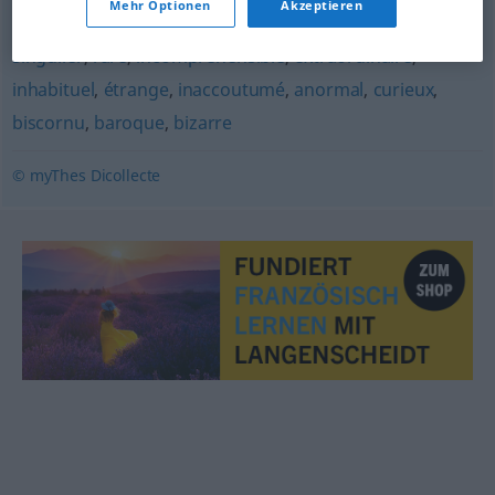
Mehr Optionen
Akzeptieren
prodigieux
,
ahurissant
,
surprenant
,
étonnant
,
saugrenu
,
singulier
,
rare
,
incompréhensible
,
extraordinaire
,
inhabituel
,
étrange
,
inaccoutumé
,
anormal
,
curieux
,
biscornu
,
baroque
,
bizarre
© myThes Dicollecte