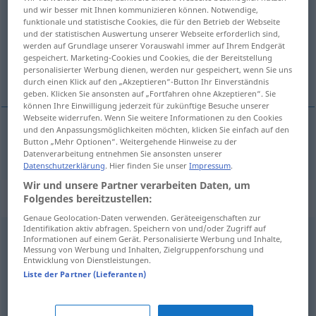
und wir besser mit Ihnen kommunizieren können. Notwendige,
funktionale und statistische Cookies, die für den Betrieb der Webseite
Übersicht aller Übersetzungen
und der statistischen Auswertung unserer Webseite erforderlich sind,
(Für mehr Details die Übersetzung anklicken/antippen)
werden auf Grundlage unserer Vorauswahl immer auf Ihrem Endgerät
gespeichert. Marketing-Cookies und Cookies, die der Bereitstellung
personalisierter Werbung dienen, werden nur gespeichert, wenn Sie uns
ungewöhnlich
durch einen Klick auf den „Akzeptieren“-Button Ihr Einverständnis
geben. Klicken Sie ansonsten auf „Fortfahren ohne Akzeptieren“. Sie
können Ihre Einwilligung jederzeit für zukünftige Besuche unserer
Webseite widerrufen. Wenn Sie weitere Informationen zu den Cookies
und den Anpassungsmöglichkeiten möchten, klicken Sie einfach auf den
Button „Mehr Optionen“. Weitergehende Hinweise zu der
ungewöhnlich
insolite
Datenverarbeitung entnehmen Sie ansonsten unserer
Datenschutzerklärung
. Hier finden Sie unser
Impressum
.
Wir und unsere Partner verarbeiten Daten, um
Synonyme für "insolite"
Folgendes bereitzustellen:
Genaue Geolocation-Daten verwenden. Geräteeigenschaften zur
Identifikation aktiv abfragen. Speichern von und/oder Zugriff auf
Informationen auf einem Gerät. Personalisierte Werbung und Inhalte,
inconnu
,
précieux
,
remarquable
,
accidentel
,
introuvable
,
Messung von Werbung und Inhalten, Zielgruppenforschung und
Entwicklung von Dienstleistungen.
rarissime
,
unique
,
exceptionnel
,
inattendu
,
moderne
,
Liste der Partner (Lieferanten)
novice
,
naissant
,
inédit
,
original
,
frais
,
récent
,
neuf
,
nouveau
,
inouï
,
magique
,
incroyable
,
fabuleux
,