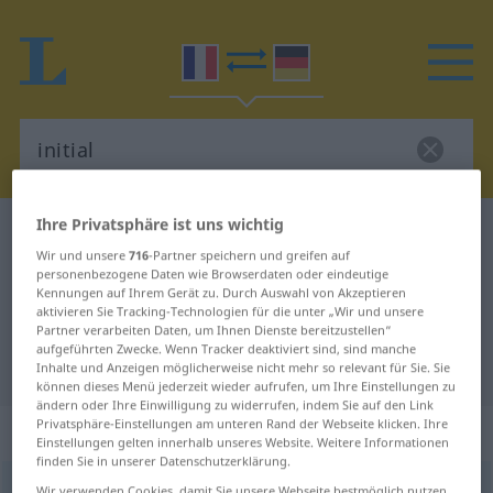
Ihre Privatsphäre ist uns wichtig
Französisch-Deutsch Wörterbuch
initial
Wir und unsere
716
-Partner speichern und greifen auf
Französisch-Deutsch Übersetzung
personenbezogene Daten wie Browserdaten oder eindeutige
Kennungen auf Ihrem Gerät zu. Durch Auswahl von Akzeptieren
für "initial"
aktivieren Sie Tracking-Technologien für die unter „Wir und unsere
Partner verarbeiten Daten, um Ihnen Dienste bereitzustellen“
aufgeführten Zwecke. Wenn Tracker deaktiviert sind, sind manche
"initial" Deutsch Übersetzung
Inhalte und Anzeigen möglicherweise nicht mehr so relevant für Sie. Sie
können dieses Menü jederzeit wieder aufrufen, um Ihre Einstellungen zu
ändern oder Ihre Einwilligung zu widerrufen, indem Sie auf den Link
Privatsphäre-Einstellungen am unteren Rand der Webseite klicken. Ihre
„initial“
: adjectif (qualificatif)
Einstellungen gelten innerhalb unseres Website. Weitere Informationen
finden Sie in unserer Datenschutzerklärung.
initial
[inisjal]
adj
<
initiale
;
-aux
[-o]
>
Wir verwenden Cookies, damit Sie unsere Webseite bestmöglich nutzen