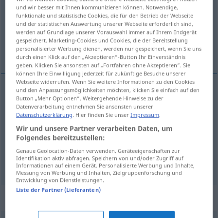
und wir besser mit Ihnen kommunizieren können. Notwendige,
funktionale und statistische Cookies, die für den Betrieb der Webseite
Übersicht aller Übersetzungen
und der statistischen Auswertung unserer Webseite erforderlich sind,
(Für mehr Details die Übersetzung anklicken/antippen)
werden auf Grundlage unserer Vorauswahl immer auf Ihrem Endgerät
gespeichert. Marketing-Cookies und Cookies, die der Bereitstellung
personalisierter Werbung dienen, werden nur gespeichert, wenn Sie uns
Anfangs…, Initial…, anfänglich
durch einen Klick auf den „Akzeptieren“-Button Ihr Einverständnis
geben. Klicken Sie ansonsten auf „Fortfahren ohne Akzeptieren“. Sie
können Ihre Einwilligung jederzeit für zukünftige Besuche unserer
Webseite widerrufen. Wenn Sie weitere Informationen zu den Cookies
und den Anpassungsmöglichkeiten möchten, klicken Sie einfach auf den
Button „Mehr Optionen“. Weitergehende Hinweise zu der
Anfangs…
initial
Datenverarbeitung entnehmen Sie ansonsten unserer
Datenschutzerklärung
. Hier finden Sie unser
Impressum
.
anfänglich
initial
Wir und unsere Partner verarbeiten Daten, um
Folgendes bereitzustellen:
Initial…
initial
Genaue Geolocation-Daten verwenden. Geräteeigenschaften zur
Identifikation aktiv abfragen. Speichern von und/oder Zugriff auf
Informationen auf einem Gerät. Personalisierte Werbung und Inhalte,
Messung von Werbung und Inhalten, Zielgruppenforschung und
Entwicklung von Dienstleistungen.
Liste der Partner (Lieferanten)
Synonyme für "initial"