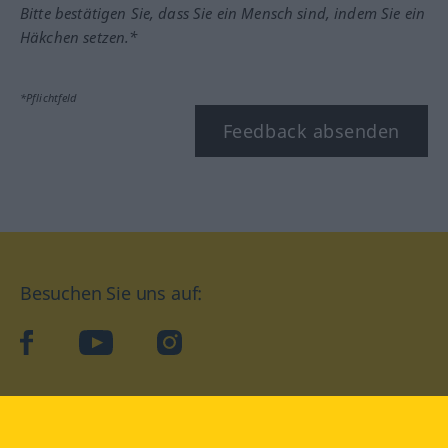
Bitte bestätigen Sie, dass Sie ein Mensch sind, indem Sie ein
Häkchen setzen.*
*Pflichtfeld
Feedback absenden
Besuchen Sie uns auf:
facebook
YouTube
Instagram