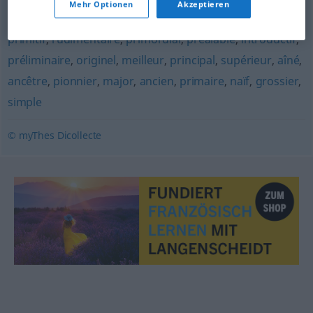
Mehr Optionen
Akzeptieren
premier
,
débutant
,
liminaire
,
originaire
,
élémentaire
,
primitif
,
rudimentaire
,
primordial
,
préalable
,
introductif
,
préliminaire
,
originel
,
meilleur
,
principal
,
supérieur
,
aîné
,
ancêtre
,
pionnier
,
major
,
ancien
,
primaire
,
naïf
,
grossier
,
simple
© myThes Dicollecte