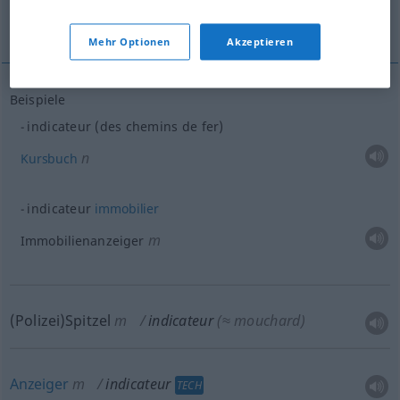
Polizeispitzel
Anzeiger
Indikator
Mehr Optionen
Akzeptieren
Beispiele
indicateur (des chemins de fer)
n
Kursbuch
indicateur
immobilier
m
Immobilienanzeiger
(Polizei)Spitzel
m
indicateur
(≈ mouchard)
Anzeiger
m
indicateur
TECH