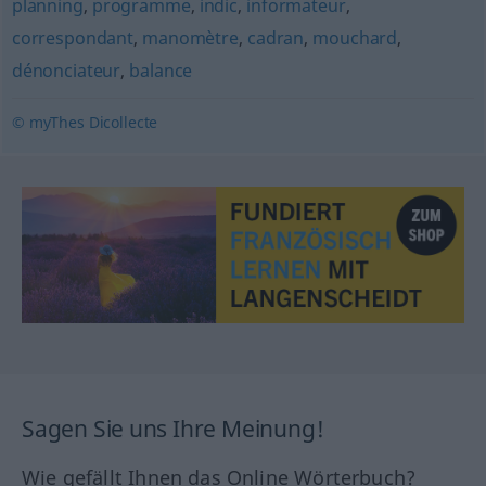
planning
,
programme
,
indic
,
informateur
,
correspondant
,
manomètre
,
cadran
,
mouchard
,
dénonciateur
,
balance
© myThes Dicollecte
Sagen Sie uns Ihre Meinung!
Wie gefällt Ihnen das Online Wörterbuch?