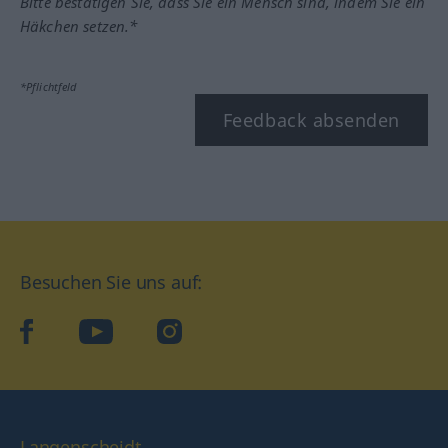
Bitte bestätigen Sie, dass Sie ein Mensch sind, indem Sie ein
Häkchen setzen.*
*Pflichtfeld
Feedback absenden
Besuchen Sie uns auf:
facebook
YouTube
Instagram
Langenscheidt