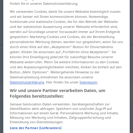
finden Sie in unserer Datenschutzerklärung.
Übersicht aller Übersetzungen
Wir verwenden Cookies, damit Sie unsere Webseite bestmöglich nutzen
und wir besser mit Ihnen kommunizieren können. Notwendige,
(Für mehr Details die Übersetzung anklicken/antippen)
funktionale und statistische Cookies, die für den Betrieb der Webseite
und der statistischen Auswertung unserer Webseite erforderlich sind,
Hinweis…
werden auf Grundlage unserer Vorauswahl immer auf Ihrem Endgerät
gespeichert. Marketing-Cookies und Cookies, die der Bereitstellung
personalisierter Werbung dienen, werden nur gespeichert, wenn Sie uns
durch einen Klick auf den „Akzeptieren“-Button Ihr Einverständnis
geben. Klicken Sie ansonsten auf „Fortfahren ohne Akzeptieren“. Sie
können Ihre Einwilligung jederzeit für zukünftige Besuche unserer
Hinweis…
indicateur
Webseite widerrufen. Wenn Sie weitere Informationen zu den Cookies
und den Anpassungsmöglichkeiten möchten, klicken Sie einfach auf den
Button „Mehr Optionen“. Weitergehende Hinweise zu der
Datenverarbeitung entnehmen Sie ansonsten unserer
Datenschutzerklärung
. Hier finden Sie unser
Impressum
.
Wir und unsere Partner verarbeiten Daten, um
„indicateur“
: masculin
Folgendes bereitzustellen:
Genaue Geolocation-Daten verwenden. Geräteeigenschaften zur
indicateur
[ɛ̃dikatœʀ]
m
Identifikation aktiv abfragen. Speichern von und/oder Zugriff auf
Informationen auf einem Gerät. Personalisierte Werbung und Inhalte,
Messung von Werbung und Inhalten, Zielgruppenforschung und
Übersicht aller Übersetzungen
Entwicklung von Dienstleistungen.
(Für mehr Details die Übersetzung anklicken/antippen)
Liste der Partner (Lieferanten)