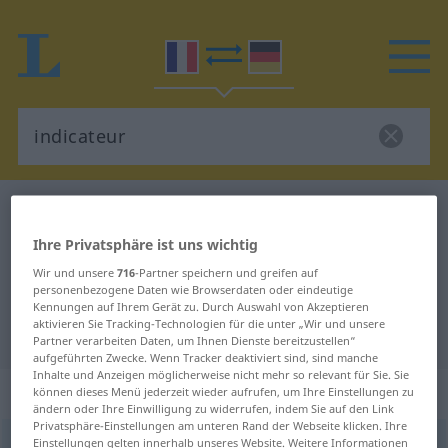
Französisch-Deutsch Wörterbuch
indicateur
Französisch-Deutsch Übersetzung
Ihre Privatsphäre ist uns wichtig
für "indicateur"
Wir und unsere
716
-Partner speichern und greifen auf
personenbezogene Daten wie Browserdaten oder eindeutige
Kennungen auf Ihrem Gerät zu. Durch Auswahl von Akzeptieren
aktivieren Sie Tracking-Technologien für die unter „Wir und unsere
"indicateur" Deutsch Übersetzung
Partner verarbeiten Daten, um Ihnen Dienste bereitzustellen“
aufgeführten Zwecke. Wenn Tracker deaktiviert sind, sind manche
Inhalte und Anzeigen möglicherweise nicht mehr so relevant für Sie. Sie
„indicateur“
: adjectif (qualificatif)
können dieses Menü jederzeit wieder aufrufen, um Ihre Einstellungen zu
ändern oder Ihre Einwilligung zu widerrufen, indem Sie auf den Link
Privatsphäre-Einstellungen am unteren Rand der Webseite klicken. Ihre
Einstellungen gelten innerhalb unseres Website. Weitere Informationen
indicateur
[ɛ̃dikatœʀ]
adj
<
-trice
[-tʀis]
>