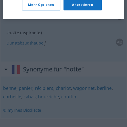
Mehr Optionen
Akzeptieren
hotte (de cheminée)
m
Rauchfang
hotte (aspirante)
f
Dunstabzugshaube
Synonyme für "hotte"
benne
,
panier
,
récipient
,
chariot
,
wagonnet
,
berline
,
corbeille
,
cabas
,
bourriche
,
couffin
© myThes Dicollecte