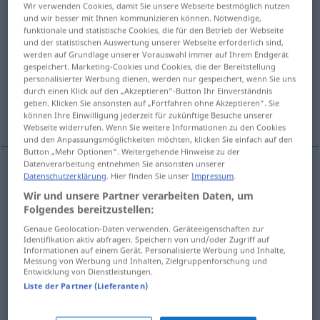
Wir verwenden Cookies, damit Sie unsere Webseite bestmöglich nutzen
und wir besser mit Ihnen kommunizieren können. Notwendige,
Übersicht aller Übersetzungen
funktionale und statistische Cookies, die für den Betrieb der Webseite
und der statistischen Auswertung unserer Webseite erforderlich sind,
(Für mehr Details die Übersetzung anklicken/antippen)
werden auf Grundlage unserer Vorauswahl immer auf Ihrem Endgerät
gespeichert. Marketing-Cookies und Cookies, die der Bereitstellung
Tragkorb, Kiepe, Butte
personalisierter Werbung dienen, werden nur gespeichert, wenn Sie uns
durch einen Klick auf den „Akzeptieren“-Button Ihr Einverständnis
geben. Klicken Sie ansonsten auf „Fortfahren ohne Akzeptieren“. Sie
Weitere Beispiele...
können Ihre Einwilligung jederzeit für zukünftige Besuche unserer
Webseite widerrufen. Wenn Sie weitere Informationen zu den Cookies
und den Anpassungsmöglichkeiten möchten, klicken Sie einfach auf den
Button „Mehr Optionen“. Weitergehende Hinweise zu der
Datenverarbeitung entnehmen Sie ansonsten unserer
Datenschutzerklärung
. Hier finden Sie unser
Impressum
.
Tragkorb
m
hotte
Wir und unsere Partner verarbeiten Daten, um
Folgendes bereitzustellen:
Kiepe
f
hotte
Genaue Geolocation-Daten verwenden. Geräteeigenschaften zur
Identifikation aktiv abfragen. Speichern von und/oder Zugriff auf
Informationen auf einem Gerät. Personalisierte Werbung und Inhalte,
a.
Butte
f
hotte
VIT
Messung von Werbung und Inhalten, Zielgruppenforschung und
Entwicklung von Dienstleistungen.
Liste der Partner (Lieferanten)
Beispiele