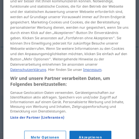
und wir besser mit Ihnen kommunizieren können. Notwendige,
funktionale und statistische Cookies, die für den Betrieb der Webseite
Übersicht aller Übersetzungen
und der statistischen Auswertung unserer Webseite erforderlich sind,
werden auf Grundlage unserer Vorauswahl immer auf Ihrem Endgerät
(Für mehr Details die Übersetzung anklicken/antippen)
gespeichert. Marketing-Cookies und Cookies, die der Bereitstellung
personalisierter Werbung dienen, werden nur gespeichert, wenn Sie uns
hallo
durch einen Klick auf den „Akzeptieren“-Button Ihr Einverständnis
geben. Klicken Sie ansonsten auf „Fortfahren ohne Akzeptieren“. Sie
können Ihre Einwilligung jederzeit für zukünftige Besuche unserer
Webseite widerrufen. Wenn Sie weitere Informationen zu den Cookies
und den Anpassungsmöglichkeiten möchten, klicken Sie einfach auf den
Button „Mehr Optionen“. Weitergehende Hinweise zu der
hallo
hello
Datenverarbeitung entnehmen Sie ansonsten unserer
Datenschutzerklärung
. Hier finden Sie unser
Impressum
.
Wir und unsere Partner verarbeiten Daten, um
Folgendes bereitzustellen:
Synonyme für "hello"
Genaue Geolocation-Daten verwenden. Geräteeigenschaften zur
Identifikation aktiv abfragen. Speichern von und/oder Zugriff auf
Informationen auf einem Gerät. Personalisierte Werbung und Inhalte,
Messung von Werbung und Inhalten, Zielgruppenforschung und
ohé
,
salut
Entwicklung von Dienstleistungen.
Liste der Partner (Lieferanten)
© myThes Dicollecte
Mehr Optionen
Akzeptieren