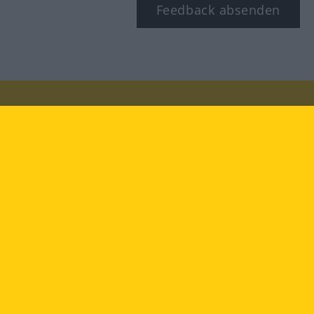
Feedback absenden
Besuchen Sie uns auf:
facebook
YouTube
Instagram
Langenscheidt
NUTZUNGSBEDINGUNGEN
DATENSCHUTZBESTIMMUNGEN