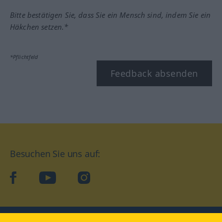
Bitte bestätigen Sie, dass Sie ein Mensch sind, indem Sie ein
Häkchen setzen.*
*Pflichtfeld
Feedback absenden
Besuchen Sie uns auf:
facebook
YouTube
Instagram