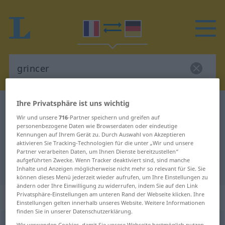
Ihre Privatsphäre ist uns wichtig
Französisch-Deutsch Wörterbuch
grincer
Wir und unsere
716
-Partner speichern und greifen auf
Französisch-Deutsch Übersetzung
personenbezogene Daten wie Browserdaten oder eindeutige
Kennungen auf Ihrem Gerät zu. Durch Auswahl von Akzeptieren
für "grincer"
aktivieren Sie Tracking-Technologien für die unter „Wir und unsere
Partner verarbeiten Daten, um Ihnen Dienste bereitzustellen“
aufgeführten Zwecke. Wenn Tracker deaktiviert sind, sind manche
"grincer" Deutsch Übersetzung
Inhalte und Anzeigen möglicherweise nicht mehr so relevant für Sie. Sie
können dieses Menü jederzeit wieder aufrufen, um Ihre Einstellungen zu
ändern oder Ihre Einwilligung zu widerrufen, indem Sie auf den Link
Privatsphäre-Einstellungen am unteren Rand der Webseite klicken. Ihre
„grincer“
: verbe intransitif
Einstellungen gelten innerhalb unseres Website. Weitere Informationen
finden Sie in unserer Datenschutzerklärung.
grincer
[gʀɛ̃se]
v/i
<
-ç-
>
Wir verwenden Cookies, damit Sie unsere Webseite bestmöglich nutzen