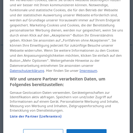
und wir besser mit Ihnen kommunizieren können. Notwendige,
funktionale und statistische Cookies, die für den Betrieb der Webseite
Übersicht aller Übersetzungen
und der statistischen Auswertung unserer Webseite erforderlich sind,
(Für mehr Details die Übersetzung anklicken/antippen)
werden auf Grundlage unserer Vorauswahl immer auf Ihrem Endgerät
gespeichert. Marketing-Cookies und Cookies, die der Bereitstellung
personalisierter Werbung dienen, werden nur gespeichert, wenn Sie uns
knarren, quietschen
Weitere Beispiele...
durch einen Klick auf den „Akzeptieren“-Button Ihr Einverständnis
geben. Klicken Sie ansonsten auf „Fortfahren ohne Akzeptieren“. Sie
können Ihre Einwilligung jederzeit für zukünftige Besuche unserer
Webseite widerrufen. Wenn Sie weitere Informationen zu den Cookies
und den Anpassungsmöglichkeiten möchten, klicken Sie einfach auf den
Button „Mehr Optionen“. Weitergehende Hinweise zu der
knarren
grincer
Datenverarbeitung entnehmen Sie ansonsten unserer
Datenschutzerklärung
. Hier finden Sie unser
Impressum
.
quietschen
grincer
Wir und unsere Partner verarbeiten Daten, um
Folgendes bereitzustellen:
Beispiele
Genaue Geolocation-Daten verwenden. Geräteeigenschaften zur
Identifikation aktiv abfragen. Speichern von und/oder Zugriff auf
grincer des dents
Informationen auf einem Gerät. Personalisierte Werbung und Inhalte,
Messung von Werbung und Inhalten, Zielgruppenforschung und
Entwicklung von Dienstleistungen.
mit den Zähnen
knirschen
Liste der Partner (Lieferanten)
cela (me)
fait
grincer des dents
pour un bruit strident