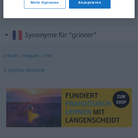
Mehr Optionen
Akzeptieren
das geht mir durch
Mark
und
Bein
, durch und durch
Synonyme für "grincer"
crisser
,
craquer
,
crier
© myThes Dicollecte