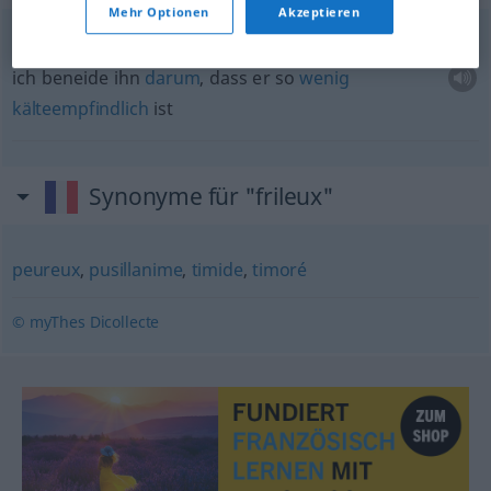
Mehr Optionen
Akzeptieren
je l’envie d’être si peu frileux
ich beneide ihn
darum
, dass er so
wenig
kälteempfindlich
ist
Synonyme für "frileux"
peureux
,
pusillanime
,
timide
,
timoré
© myThes Dicollecte