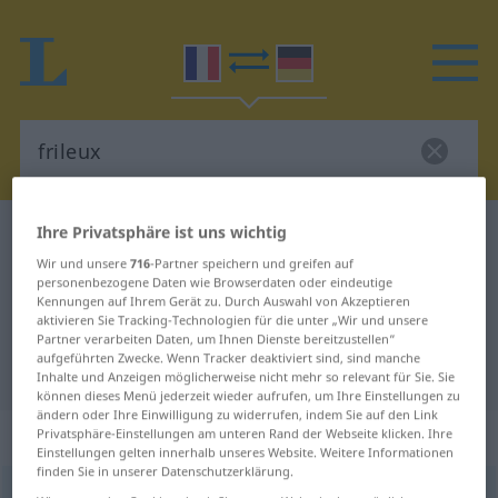
Ihre Privatsphäre ist uns wichtig
Französisch-Deutsch Wörterbuch
frileux
Wir und unsere
716
-Partner speichern und greifen auf
Französisch-Deutsch Übersetzung
personenbezogene Daten wie Browserdaten oder eindeutige
für "frileux"
Kennungen auf Ihrem Gerät zu. Durch Auswahl von Akzeptieren
aktivieren Sie Tracking-Technologien für die unter „Wir und unsere
Partner verarbeiten Daten, um Ihnen Dienste bereitzustellen“
aufgeführten Zwecke. Wenn Tracker deaktiviert sind, sind manche
"frileux" Deutsch Übersetzung
Inhalte und Anzeigen möglicherweise nicht mehr so relevant für Sie. Sie
können dieses Menü jederzeit wieder aufrufen, um Ihre Einstellungen zu
ändern oder Ihre Einwilligung zu widerrufen, indem Sie auf den Link
„frileux“
: adjectif (qualificatif)
Privatsphäre-Einstellungen am unteren Rand der Webseite klicken. Ihre
Einstellungen gelten innerhalb unseres Website. Weitere Informationen
finden Sie in unserer Datenschutzerklärung.
frileux
[fʀilø]
adj
<
-euse
[-øz]
>