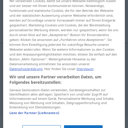
Wir verwenden Cookies, damit Sie unsere Webseite bestmöglich nutzen
und wir besser mit Ihnen kommunizieren können. Notwendige,
Übersicht aller Übersetzungen
funktionale und statistische Cookies, die für den Betrieb der Webseite
und der statistischen Auswertung unserer Webseite erforderlich sind,
(Für mehr Details die Übersetzung anklicken/antippen)
werden auf Grundlage unserer Vorauswahl immer auf Ihrem Endgerät
gespeichert. Marketing-Cookies und Cookies, die der Bereitstellung
kälteempfindlich
ängstlich, zaghaft
personalisierter Werbung dienen, werden nur gespeichert, wenn Sie uns
durch einen Klick auf den „Akzeptieren“-Button Ihr Einverständnis
geben. Klicken Sie ansonsten auf „Fortfahren ohne Akzeptieren“. Sie
können Ihre Einwilligung jederzeit für zukünftige Besuche unserer
Webseite widerrufen. Wenn Sie weitere Informationen zu den Cookies
und den Anpassungsmöglichkeiten möchten, klicken Sie einfach auf den
kälteempfindlich
frileux
Button „Mehr Optionen“. Weitergehende Hinweise zu der
Datenverarbeitung entnehmen Sie ansonsten unserer
Datenschutzerklärung
. Hier finden Sie unser
Impressum
.
Wir und unsere Partner verarbeiten Daten, um
Folgendes bereitzustellen:
ängstlich
frileux
FIG
Genaue Geolocation-Daten verwenden. Geräteeigenschaften zur
Identifikation aktiv abfragen. Speichern von und/oder Zugriff auf
Informationen auf einem Gerät. Personalisierte Werbung und Inhalte,
zaghaft
frileux
Messung von Werbung und Inhalten, Zielgruppenforschung und
Entwicklung von Dienstleistungen.
Liste der Partner (Lieferanten)
Beispielsätze für "frileux"