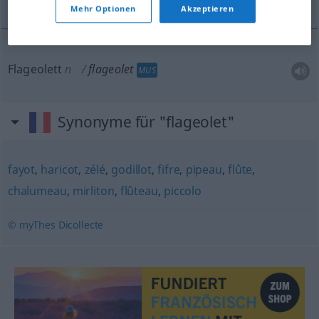
Mehr Optionen
Akzeptieren
Flageolett
n
flageolet
MUS
Synonyme für "flageolet"
fayot
,
haricot
,
zélé
,
godillot
,
fifre
,
pipeau
,
flûte
,
chalumeau
,
mirliton
,
flûteau
,
piccolo
© myThes Dicollecte