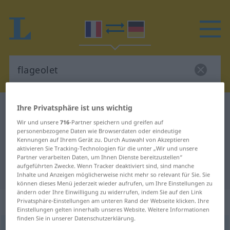
Ihre Privatsphäre ist uns wichtig
Französisch-Deutsch Wörterbuch
flageolet
Französisch-Deutsch Übersetzung
Wir und unsere
716
-Partner speichern und greifen auf
personenbezogene Daten wie Browserdaten oder eindeutige
für "flageolet"
Kennungen auf Ihrem Gerät zu. Durch Auswahl von Akzeptieren
aktivieren Sie Tracking-Technologien für die unter „Wir und unsere
Partner verarbeiten Daten, um Ihnen Dienste bereitzustellen“
aufgeführten Zwecke. Wenn Tracker deaktiviert sind, sind manche
"flageolet" Deutsch Übersetzung
Inhalte und Anzeigen möglicherweise nicht mehr so relevant für Sie. Sie
können dieses Menü jederzeit wieder aufrufen, um Ihre Einstellungen zu
ändern oder Ihre Einwilligung zu widerrufen, indem Sie auf den Link
„flageolet“
: masculin
Privatsphäre-Einstellungen am unteren Rand der Webseite klicken. Ihre
Einstellungen gelten innerhalb unseres Website. Weitere Informationen
finden Sie in unserer Datenschutzerklärung.
flageolet
[flaʒɔlɛ]
m