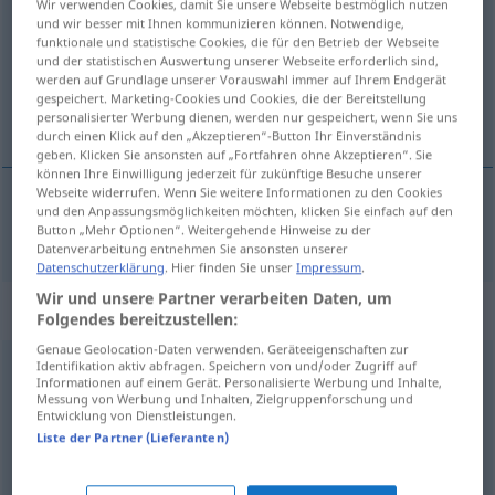
Wir verwenden Cookies, damit Sie unsere Webseite bestmöglich nutzen
und wir besser mit Ihnen kommunizieren können. Notwendige,
Übersicht aller Übersetzungen
funktionale und statistische Cookies, die für den Betrieb der Webseite
und der statistischen Auswertung unserer Webseite erforderlich sind,
(Für mehr Details die Übersetzung anklicken/antippen)
werden auf Grundlage unserer Vorauswahl immer auf Ihrem Endgerät
gespeichert. Marketing-Cookies und Cookies, die der Bereitstellung
kleine weißgrüne Bohne
personalisierter Werbung dienen, werden nur gespeichert, wenn Sie uns
durch einen Klick auf den „Akzeptieren“-Button Ihr Einverständnis
geben. Klicken Sie ansonsten auf „Fortfahren ohne Akzeptieren“. Sie
können Ihre Einwilligung jederzeit für zukünftige Besuche unserer
Webseite widerrufen. Wenn Sie weitere Informationen zu den Cookies
und den Anpassungsmöglichkeiten möchten, klicken Sie einfach auf den
kleine weißgrüne
Bohne
flageolet
Button „Mehr Optionen“. Weitergehende Hinweise zu der
Datenverarbeitung entnehmen Sie ansonsten unserer
Datenschutzerklärung
. Hier finden Sie unser
Impressum
.
Wir und unsere Partner verarbeiten Daten, um
„flageolet“
: masculin
Folgendes bereitzustellen:
Genaue Geolocation-Daten verwenden. Geräteeigenschaften zur
Identifikation aktiv abfragen. Speichern von und/oder Zugriff auf
flageolet
[flaʒɔlɛ]
m
Informationen auf einem Gerät. Personalisierte Werbung und Inhalte,
Messung von Werbung und Inhalten, Zielgruppenforschung und
Übersicht aller Übersetzungen
Entwicklung von Dienstleistungen.
Liste der Partner (Lieferanten)
(Für mehr Details die Übersetzung anklicken/antippen)
Flageolett