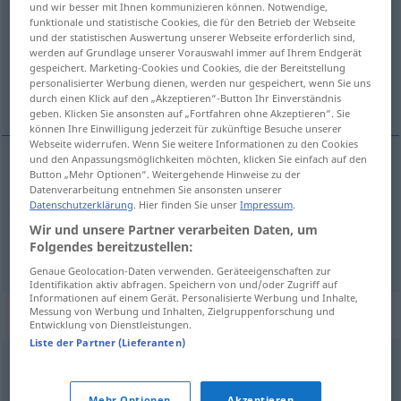
und wir besser mit Ihnen kommunizieren können. Notwendige,
funktionale und statistische Cookies, die für den Betrieb der Webseite
Übersicht aller Übersetzungen
und der statistischen Auswertung unserer Webseite erforderlich sind,
werden auf Grundlage unserer Vorauswahl immer auf Ihrem Endgerät
(Für mehr Details die Übersetzung anklicken/antippen)
gespeichert. Marketing-Cookies und Cookies, die der Bereitstellung
personalisierter Werbung dienen, werden nur gespeichert, wenn Sie uns
Querpfeife
Querpfeifer
durch einen Klick auf den „Akzeptieren“-Button Ihr Einverständnis
geben. Klicken Sie ansonsten auf „Fortfahren ohne Akzeptieren“. Sie
können Ihre Einwilligung jederzeit für zukünftige Besuche unserer
Webseite widerrufen. Wenn Sie weitere Informationen zu den Cookies
und den Anpassungsmöglichkeiten möchten, klicken Sie einfach auf den
Button „Mehr Optionen“. Weitergehende Hinweise zu der
Querpfeife
f
fifre
flûte
Datenverarbeitung entnehmen Sie ansonsten unserer
Datenschutzerklärung
. Hier finden Sie unser
Impressum
.
Wir und unsere Partner verarbeiten Daten, um
Folgendes bereitzustellen:
Querpfeifer
m
fifre
joueur
Genaue Geolocation-Daten verwenden. Geräteeigenschaften zur
Identifikation aktiv abfragen. Speichern von und/oder Zugriff auf
Informationen auf einem Gerät. Personalisierte Werbung und Inhalte,
Synonyme für "fifre"
Messung von Werbung und Inhalten, Zielgruppenforschung und
Entwicklung von Dienstleistungen.
Liste der Partner (Lieferanten)
pipeau
,
flûte
,
flageolet
,
chalumeau
,
mirliton
,
flûteau
,
Mehr Optionen
Akzeptieren