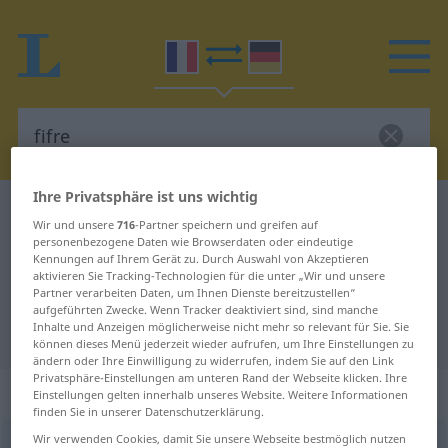
Ihre Privatsphäre ist uns wichtig
Französisch-Deutsch Wörterbuch
fifre
Wir und unsere
716
-Partner speichern und greifen auf
Französisch-Deutsch Übersetzung
personenbezogene Daten wie Browserdaten oder eindeutige
Kennungen auf Ihrem Gerät zu. Durch Auswahl von Akzeptieren
für "fifre"
aktivieren Sie Tracking-Technologien für die unter „Wir und unsere
Partner verarbeiten Daten, um Ihnen Dienste bereitzustellen“
aufgeführten Zwecke. Wenn Tracker deaktiviert sind, sind manche
Inhalte und Anzeigen möglicherweise nicht mehr so relevant für Sie. Sie
"fifre" Deutsch Übersetzung
können dieses Menü jederzeit wieder aufrufen, um Ihre Einstellungen zu
ändern oder Ihre Einwilligung zu widerrufen, indem Sie auf den Link
Privatsphäre-Einstellungen am unteren Rand der Webseite klicken. Ihre
„fifre“
: masculin
Einstellungen gelten innerhalb unseres Website. Weitere Informationen
finden Sie in unserer Datenschutzerklärung.
Wir verwenden Cookies, damit Sie unsere Webseite bestmöglich nutzen
fifre
[fifʀ]
m