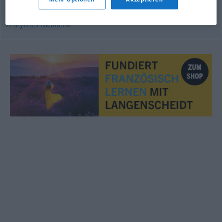
piccolo
© myThes Dicollecte