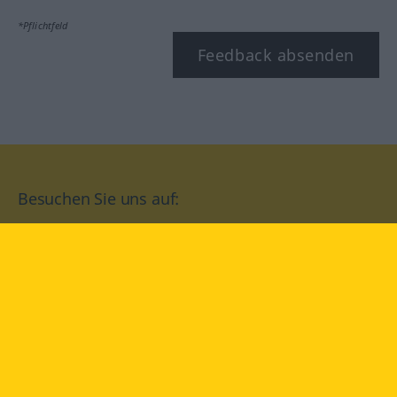
*Pflichtfeld
Feedback absenden
Besuchen Sie uns auf:
facebook
YouTube
Instagram
Langenscheidt