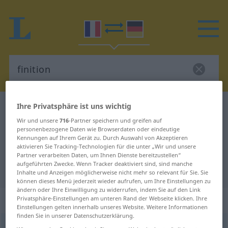
Ihre Privatsphäre ist uns wichtig
Französisch-Deutsch Wörterbuch
finition
Wir und unsere
716
-Partner speichern und greifen auf
Französisch-Deutsch Übersetzung
personenbezogene Daten wie Browserdaten oder eindeutige
für "finition"
Kennungen auf Ihrem Gerät zu. Durch Auswahl von Akzeptieren
aktivieren Sie Tracking-Technologien für die unter „Wir und unsere
Partner verarbeiten Daten, um Ihnen Dienste bereitzustellen“
aufgeführten Zwecke. Wenn Tracker deaktiviert sind, sind manche
"finition" Deutsch Übersetzung
Inhalte und Anzeigen möglicherweise nicht mehr so relevant für Sie. Sie
können dieses Menü jederzeit wieder aufrufen, um Ihre Einstellungen zu
ändern oder Ihre Einwilligung zu widerrufen, indem Sie auf den Link
„finition“
: féminin
Privatsphäre-Einstellungen am unteren Rand der Webseite klicken. Ihre
Einstellungen gelten innerhalb unseres Website. Weitere Informationen
finden Sie in unserer Datenschutzerklärung.
finition
[finisjõ]
f