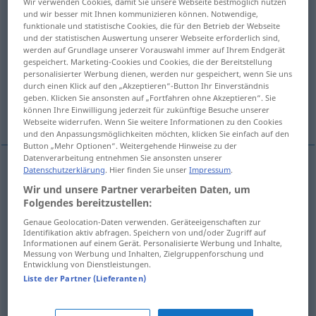
Wir verwenden Cookies, damit Sie unsere Webseite bestmöglich nutzen
und wir besser mit Ihnen kommunizieren können. Notwendige,
Übersicht aller Übersetzungen
funktionale und statistische Cookies, die für den Betrieb der Webseite
und der statistischen Auswertung unserer Webseite erforderlich sind,
(Für mehr Details die Übersetzung anklicken/antippen)
werden auf Grundlage unserer Vorauswahl immer auf Ihrem Endgerät
gespeichert. Marketing-Cookies und Cookies, die der Bereitstellung
Endbearbeitung, Fertigstellung
personalisierter Werbung dienen, werden nur gespeichert, wenn Sie uns
durch einen Klick auf den „Akzeptieren“-Button Ihr Einverständnis
geben. Klicken Sie ansonsten auf „Fortfahren ohne Akzeptieren“. Sie
können Ihre Einwilligung jederzeit für zukünftige Besuche unserer
Verarbeitung, Ausführung
Webseite widerrufen. Wenn Sie weitere Informationen zu den Cookies
und den Anpassungsmöglichkeiten möchten, klicken Sie einfach auf den
Button „Mehr Optionen“. Weitergehende Hinweise zu der
Datenverarbeitung entnehmen Sie ansonsten unserer
Datenschutzerklärung
. Hier finden Sie unser
Impressum
.
Endbearbeitung
f
finition
action
Wir und unsere Partner verarbeiten Daten, um
Folgendes bereitzustellen:
Fertigstellung
f
finition
Genaue Geolocation-Daten verwenden. Geräteeigenschaften zur
Identifikation aktiv abfragen. Speichern von und/oder Zugriff auf
Informationen auf einem Gerät. Personalisierte Werbung und Inhalte,
Messung von Werbung und Inhalten, Zielgruppenforschung und
Entwicklung von Dienstleistungen.
Liste der Partner (Lieferanten)
Verarbeitung
f
finition
résultat