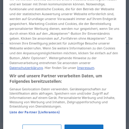
und wir besser mit Ihnen kommunizieren können. Notwendige,
funktionale und statistische Cookies, die für den Betrieb der Webseite
Übersicht aller Übersetzungen
und der statistischen Auswertung unserer Webseite erforderlich sind,
(Für mehr Details die Übersetzung anklicken/antippen)
werden auf Grundlage unserer Vorauswahl immer auf Ihrem Endgerät
gespeichert. Marketing-Cookies und Cookies, die der Bereitstellung
personalisierter Werbung dienen, werden nur gespeichert, wenn Sie uns
ungefähr, etwa, rund, zirka
durch einen Klick auf den „Akzeptieren“-Button Ihr Einverständnis
geben. Klicken Sie ansonsten auf „Fortfahren ohne Akzeptieren“. Sie
können Ihre Einwilligung jederzeit für zukünftige Besuche unserer
Webseite widerrufen. Wenn Sie weitere Informationen zu den Cookies
und den Anpassungsmöglichkeiten möchten, klicken Sie einfach auf den
Button „Mehr Optionen“. Weitergehende Hinweise zu der
ungefähr
environ
Datenverarbeitung entnehmen Sie ansonsten unserer
Datenschutzerklärung
. Hier finden Sie unser
Impressum
.
etwa
environ
Wir und unsere Partner verarbeiten Daten, um
Folgendes bereitzustellen:
rund
environ
Genaue Geolocation-Daten verwenden. Geräteeigenschaften zur
Identifikation aktiv abfragen. Speichern von und/oder Zugriff auf
Informationen auf einem Gerät. Personalisierte Werbung und Inhalte,
zirka
environ
Messung von Werbung und Inhalten, Zielgruppenforschung und
Entwicklung von Dienstleistungen.
Liste der Partner (Lieferanten)