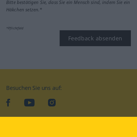
Bitte bestätigen Sie, dass Sie ein Mensch sind, indem Sie ein
Häkchen setzen.*
*Pflichtfeld
Feedback absenden
Besuchen Sie uns auf:
facebook
YouTube
Instagram