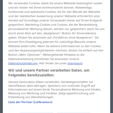
Wir verwenden Cookies, damit Sie unsere Webseite bestmöglich nutzen
effervescence
[efɛʀvesɑ̃s]
f
und wir besser mit Ihnen kommunizieren können. Notwendige,
funktionale und statistische Cookies, die für den Betrieb der Webseite
und der statistischen Auswertung unserer Webseite erforderlich sind,
Übersicht aller Übersetzungen
werden auf Grundlage unserer Vorauswahl immer auf Ihrem Endgerät
(Für mehr Details die Übersetzung anklicken/antippen)
gespeichert. Marketing-Cookies und Cookies, die der Bereitstellung
personalisierter Werbung dienen, werden nur gespeichert, wenn Sie uns
durch einen Klick auf den „Akzeptieren“-Button Ihr Einverständnis
Aufbrausen, Aufwallen
geben. Klicken Sie ansonsten auf „Fortfahren ohne Akzeptieren“. Sie
können Ihre Einwilligung jederzeit für zukünftige Besuche unserer
Webseite widerrufen. Wenn Sie weitere Informationen zu den Cookies
Weitere Beispiele...
und den Anpassungsmöglichkeiten möchten, klicken Sie einfach auf den
Button „Mehr Optionen“. Weitergehende Hinweise zu der
Datenverarbeitung entnehmen Sie ansonsten unserer
Datenschutzerklärung
. Hier finden Sie unser
Impressum
.
Wir und unsere Partner verarbeiten Daten, um
Aufbrausen
n
effervescence
CHIM
Folgendes bereitzustellen:
Genaue Geolocation-Daten verwenden. Geräteeigenschaften zur
Aufwallen
n
effervescence
Identifikation aktiv abfragen. Speichern von und/oder Zugriff auf
CHIM
Informationen auf einem Gerät. Personalisierte Werbung und Inhalte,
Messung von Werbung und Inhalten, Zielgruppenforschung und
Entwicklung von Dienstleistungen.
Liste der Partner (Lieferanten)
Beispiele