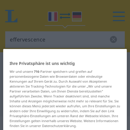
Französisch-Deutsch Wörterbuch
effervescence
Ihre Privatsphäre ist uns wichtig
Französisch-Deutsch Übersetzung
Wir und unsere
716
-Partner speichern und greifen auf
personenbezogene Daten wie Browserdaten oder eindeutige
für "effervescence"
Kennungen auf Ihrem Gerät zu. Durch Auswahl von Akzeptieren
aktivieren Sie Tracking-Technologien für die unter „Wir und unsere
Partner verarbeiten Daten, um Ihnen Dienste bereitzustellen“
"effervescence" Deutsch
aufgeführten Zwecke. Wenn Tracker deaktiviert sind, sind manche
Inhalte und Anzeigen möglicherweise nicht mehr so relevant für Sie. Sie
Übersetzung
können dieses Menü jederzeit wieder aufrufen, um Ihre Einstellungen zu
ändern oder Ihre Einwilligung zu widerrufen, indem Sie auf den Link
Privatsphäre-Einstellungen am unteren Rand der Webseite klicken. Ihre
Einstellungen gelten innerhalb unseres Website. Weitere Informationen
„effervescence“
: féminin
finden Sie in unserer Datenschutzerklärung.