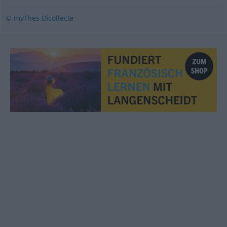
© myThes Dicollecte