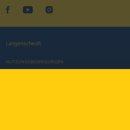
facebook
YouTube
Instagram
Langenscheidt
NUTZUNGSBEDINGUNGEN
DATENSCHUTZBESTIMMUNGEN
IMPRESSUM
PRIVATSPHÄRE-EINSTELLUNGEN
LATEINWÖRTERBUCH MIT CODE
Copyright © 2026 PONS Langenscheidt GmbH, Alle Rechte
vorbehalten.