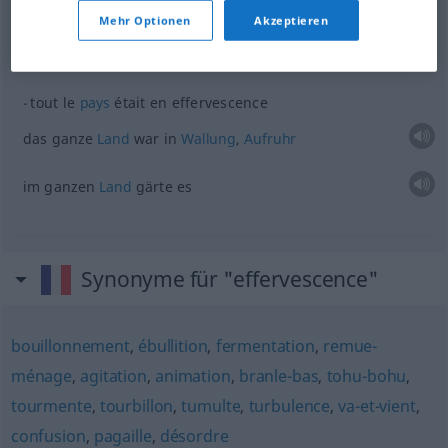
en effervescence
FIG
Mehr Optionen
Akzeptieren
in
Aufruhr
,
Wallung
tout le
pays
était en effervescence
das ganze
Land
war in
Wallung
,
Aufruhr
im ganzen
Land
gärte es
Synonyme für "effervescence"
bouillonnement
,
ébullition
,
fermentation
,
remue-
ménage
,
agitation
,
animation
,
branle-bas
,
tohu-bohu
,
tourmente
,
tourbillon
,
tumulte
,
turbulence
,
va-et-vient
,
confusion
,
pagaille
,
désordre