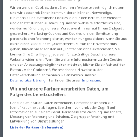
Wir verwenden Cookies, damit Sie unsere Webseite bestmöglich nutzen
Übersicht aller Übersetzungen
und wir besser mit Ihnen kommunizieren können. Notwendige,
funktionale und statistische Cookies, die für den Betrieb der Webseite
(Für mehr Details die Übersetzung anklicken/antippen)
und der statistischen Auswertung unserer Webseite erforderlich sind,
werden auf Grundlage unserer Vorauswahl immer auf Ihrem Endgerät
verscheuchen
gespeichert. Marketing-Cookies und Cookies, die der Bereitstellung
personalisierter Werbung dienen, werden nur gespeichert, wenn Sie uns
durch einen Klick auf den „Akzeptieren“-Button Ihr Einverständnis
ein-, verschüchtern, erschrecken
geben. Klicken Sie ansonsten auf „Fortfahren ohne Akzeptieren“. Sie
können Ihre Einwilligung jederzeit für zukünftige Besuche unserer
Webseite widerrufen. Wenn Sie weitere Informationen zu den Cookies
und den Anpassungsmöglichkeiten möchten, klicken Sie einfach auf den
Button „Mehr Optionen“. Weitergehende Hinweise zu der
Datenverarbeitung entnehmen Sie ansonsten unserer
verscheuchen
effaroucher
animal
Datenschutzerklärung
. Hier finden Sie unser
Impressum
.
Wir und unsere Partner verarbeiten Daten, um
Folgendes bereitzustellen:
ein-,
verschüchtern
effaroucher
FIG
Genaue Geolocation-Daten verwenden. Geräteeigenschaften zur
Identifikation aktiv abfragen. Speichern von und/oder Zugriff auf
Informationen auf einem Gerät. Personalisierte Werbung und Inhalte,
erschrecken
effaroucher
Messung von Werbung und Inhalten, Zielgruppenforschung und
Entwicklung von Dienstleistungen.
Liste der Partner (Lieferanten)