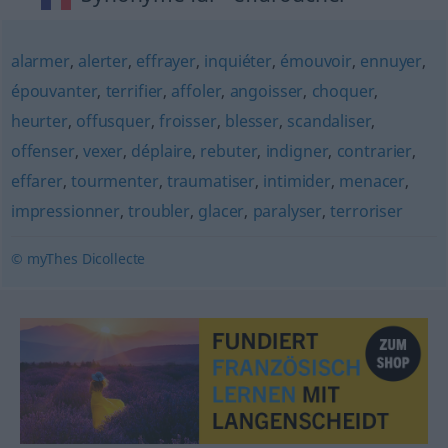
alarmer
,
alerter
,
effrayer
,
inquiéter
,
émouvoir
,
ennuyer
,
épouvanter
,
terrifier
,
affoler
,
angoisser
,
choquer
,
heurter
,
offusquer
,
froisser
,
blesser
,
scandaliser
,
offenser
,
vexer
,
déplaire
,
rebuter
,
indigner
,
contrarier
,
effarer
,
tourmenter
,
traumatiser
,
intimider
,
menacer
,
impressionner
,
troubler
,
glacer
,
paralyser
,
terroriser
© myThes Dicollecte