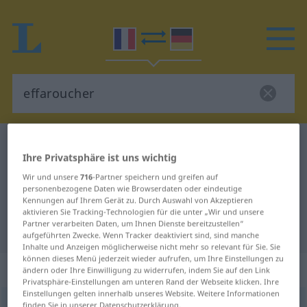
Französisch-Deutsch Wörterbuch
effaroucher
Ihre Privatsphäre ist uns wichtig
Französisch-Deutsch Übersetzung
Wir und unsere
716
-Partner speichern und greifen auf
für "effaroucher"
personenbezogene Daten wie Browserdaten oder eindeutige
Kennungen auf Ihrem Gerät zu. Durch Auswahl von Akzeptieren
aktivieren Sie Tracking-Technologien für die unter „Wir und unsere
Partner verarbeiten Daten, um Ihnen Dienste bereitzustellen“
"effaroucher" Deutsch Übersetzung
aufgeführten Zwecke. Wenn Tracker deaktiviert sind, sind manche
Inhalte und Anzeigen möglicherweise nicht mehr so relevant für Sie. Sie
können dieses Menü jederzeit wieder aufrufen, um Ihre Einstellungen zu
„effaroucher“
: verbe transitif
ändern oder Ihre Einwilligung zu widerrufen, indem Sie auf den Link
Privatsphäre-Einstellungen am unteren Rand der Webseite klicken. Ihre
Einstellungen gelten innerhalb unseres Website. Weitere Informationen
effaroucher
finden Sie in unserer Datenschutzerklärung.
[efaʀuʃe]
v/t