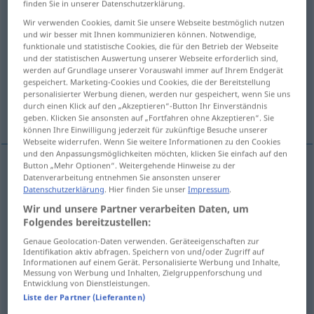
finden Sie in unserer Datenschutzerklärung.
Wir verwenden Cookies, damit Sie unsere Webseite bestmöglich nutzen
Übersicht aller Übersetzungen
und wir besser mit Ihnen kommunizieren können. Notwendige,
(Für mehr Details die Übersetzung anklicken/antippen)
funktionale und statistische Cookies, die für den Betrieb der Webseite
und der statistischen Auswertung unserer Webseite erforderlich sind,
werden auf Grundlage unserer Vorauswahl immer auf Ihrem Endgerät
Verbesserung, Korrektur
gespeichert. Marketing-Cookies und Cookies, die der Bereitstellung
personalisierter Werbung dienen, werden nur gespeichert, wenn Sie uns
durch einen Klick auf den „Akzeptieren“-Button Ihr Einverständnis
Tracht Prügel, Schläge
Korrektheit
geben. Klicken Sie ansonsten auf „Fortfahren ohne Akzeptieren“. Sie
können Ihre Einwilligung jederzeit für zukünftige Besuche unserer
Webseite widerrufen. Wenn Sie weitere Informationen zu den Cookies
und den Anpassungsmöglichkeiten möchten, klicken Sie einfach auf den
Button „Mehr Optionen“. Weitergehende Hinweise zu der
Datenverarbeitung entnehmen Sie ansonsten unserer
Verbesserung
f
correction
Datenschutzerklärung
. Hier finden Sie unser
Impressum
.
Wir und unsere Partner verarbeiten Daten, um
Korrektur
f
correction
Folgendes bereitzustellen:
Genaue Geolocation-Daten verwenden. Geräteeigenschaften zur
Identifikation aktiv abfragen. Speichern von und/oder Zugriff auf
Informationen auf einem Gerät. Personalisierte Werbung und Inhalte,
Messung von Werbung und Inhalten, Zielgruppenforschung und
Entwicklung von Dienstleistungen.
Tracht
f
Prügel
correction
(≈ châtiment corporel)
Liste der Partner (Lieferanten)