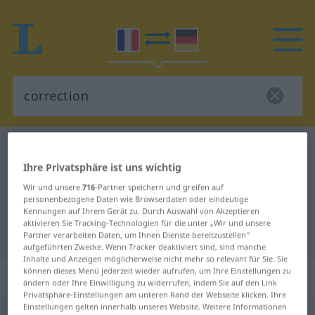
Französisch-Deutsch Wörterbuch
correction
Ihre Privatsphäre ist uns wichtig
Französisch-Deutsch Übersetzung
Wir und unsere
716
-Partner speichern und greifen auf
für "correction"
personenbezogene Daten wie Browserdaten oder eindeutige
Kennungen auf Ihrem Gerät zu. Durch Auswahl von Akzeptieren
aktivieren Sie Tracking-Technologien für die unter „Wir und unsere
"correction" Deutsch Übersetzung
Partner verarbeiten Daten, um Ihnen Dienste bereitzustellen“
aufgeführten Zwecke. Wenn Tracker deaktiviert sind, sind manche
Inhalte und Anzeigen möglicherweise nicht mehr so relevant für Sie. Sie
können dieses Menü jederzeit wieder aufrufen, um Ihre Einstellungen zu
„correction“
: féminin
ändern oder Ihre Einwilligung zu widerrufen, indem Sie auf den Link
Privatsphäre-Einstellungen am unteren Rand der Webseite klicken. Ihre
Einstellungen gelten innerhalb unseres Website. Weitere Informationen
correction
[kɔʀɛksjõ]
f