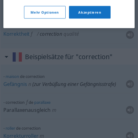
Schläge
mpl
correction
Mehr Optionen
Akzeptieren
Korrektheit
f
correction
qualité
Beispielsätze für "correction"
maison
de correction
Gefängnis
n
(zur Verbüßung einer Gefängnisstrafe)
f
correction
de
parallaxe
Parallaxenausgleich
m
roller
de correction
Korrekturroller
m