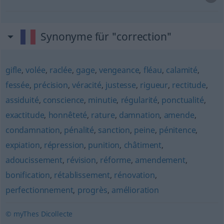
Synonyme für "correction"
gifle
,
volée
,
raclée
,
gage
,
vengeance
,
fléau
,
calamité
,
fessée
,
précision
,
véracité
,
justesse
,
rigueur
,
rectitude
,
assiduité
,
conscience
,
minutie
,
régularité
,
ponctualité
,
exactitude
,
honnêteté
,
rature
,
damnation
,
amende
,
condamnation
,
pénalité
,
sanction
,
peine
,
pénitence
,
expiation
,
répression
,
punition
,
châtiment
,
adoucissement
,
révision
,
réforme
,
amendement
,
bonification
,
rétablissement
,
rénovation
,
perfectionnement
,
progrès
,
amélioration
© myThes Dicollecte