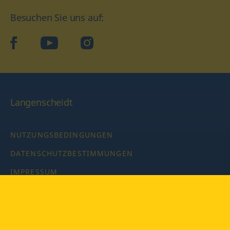
Besuchen Sie uns auf:
facebook
YouTube
Instagram
Langenscheidt
NUTZUNGSBEDINGUNGEN
DATENSCHUTZBESTIMMUNGEN
IMPRESSUM
PRIVATSPHÄRE-EINSTELLUNGEN
LATEINWÖRTERBUCH MIT CODE