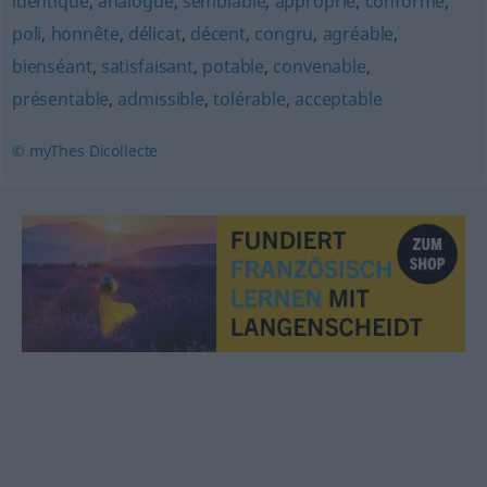
identique
,
analogue
,
semblable
,
approprié
,
conforme
,
poli
,
honnête
,
délicat
,
décent
,
congru
,
agréable
,
bienséant
,
satisfaisant
,
potable
,
convenable
,
présentable
,
admissible
,
tolérable
,
acceptable
© myThes Dicollecte