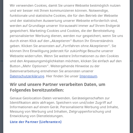
Wir verwenden Cookies, damit Sie unsere Webseite bestmöglich nutzen
Übersicht aller Übersetzungen
und wir besser mit Ihnen kommunizieren können. Notwendige,
funktionale und statistische Cookies, die für den Betrieb der Webseite
(Für mehr Details die Übersetzung anklicken/antippen)
und der statistischen Auswertung unserer Webseite erforderlich sind,
werden auf Grundlage unserer Vorauswahl immer auf Ihrem Endgerät
richtig, fehlerfrei, korrekt
korrekt
gespeichert. Marketing-Cookies und Cookies, die der Bereitstellung
personalisierter Werbung dienen, werden nur gespeichert, wenn Sie uns
durch einen Klick auf den „Akzeptieren“-Button Ihr Einverständnis
geben. Klicken Sie ansonsten auf „Fortfahren ohne Akzeptieren“. Sie
angemessen, annehmbar
können Ihre Einwilligung jederzeit für zukünftige Besuche unserer
Webseite widerrufen. Wenn Sie weitere Informationen zu den Cookies
und den Anpassungsmöglichkeiten möchten, klicken Sie einfach auf den
Button „Mehr Optionen“. Weitergehende Hinweise zu der
Datenverarbeitung entnehmen Sie ansonsten unserer
Datenschutzerklärung
. Hier finden Sie unser
Impressum
.
richtig
correct
Wir und unsere Partner verarbeiten Daten, um
Folgendes bereitzustellen:
korrekt
correct
Genaue Geolocation-Daten verwenden. Geräteeigenschaften zur
Identifikation aktiv abfragen. Speichern von und/oder Zugriff auf
fehlerfrei
correct
Informationen auf einem Gerät. Personalisierte Werbung und Inhalte,
Messung von Werbung und Inhalten, Zielgruppenforschung und
Entwicklung von Dienstleistungen.
Liste der Partner (Lieferanten)
korrekt
correct
personne, tenue