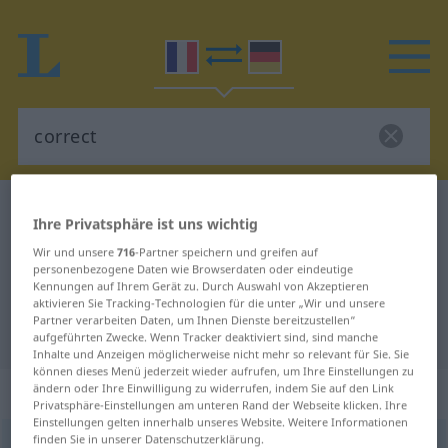
Französisch-Deutsch Wörterbuch
correct
Ihre Privatsphäre ist uns wichtig
Französisch-Deutsch Übersetzung
Wir und unsere
716
-Partner speichern und greifen auf
personenbezogene Daten wie Browserdaten oder eindeutige
für "correct"
Kennungen auf Ihrem Gerät zu. Durch Auswahl von Akzeptieren
aktivieren Sie Tracking-Technologien für die unter „Wir und unsere
Partner verarbeiten Daten, um Ihnen Dienste bereitzustellen“
"correct" Deutsch Übersetzung
aufgeführten Zwecke. Wenn Tracker deaktiviert sind, sind manche
Inhalte und Anzeigen möglicherweise nicht mehr so relevant für Sie. Sie
können dieses Menü jederzeit wieder aufrufen, um Ihre Einstellungen zu
„correct“
: adjectif (qualificatif)
ändern oder Ihre Einwilligung zu widerrufen, indem Sie auf den Link
Privatsphäre-Einstellungen am unteren Rand der Webseite klicken. Ihre
Einstellungen gelten innerhalb unseres Website. Weitere Informationen
finden Sie in unserer Datenschutzerklärung.
correct
[kɔʀɛkt]
adj
<
correcte
>