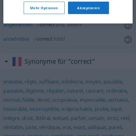
Mehr Optionen
Akzeptieren
angemessen
correct
prix, salaire
annehmbar
correct
hôtel
Synonyme für "correct"
enviable
,
réglo
,
suffisant
,
médiocre
,
moyen
,
possible
,
passable
,
légitime
,
régulier
,
naturel
,
courant
,
ordinaire
,
normal
,
fidèle
,
étroit
,
scrupuleux
,
impeccable
,
vertueux
,
honorable
,
incorruptible
,
irréprochable
,
probe
,
loyal
,
intègre
,
droit
,
littéral
,
textuel
,
parfait
,
certain
,
strict
,
réel
,
véritable
,
juste
,
véridique
,
vrai
,
exact
,
adéquat
,
pareil
,