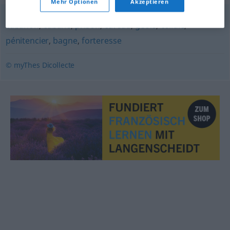
Mehr Optionen
Akzeptieren
cabanon
,
cabane
,
prison
,
caveau
,
geôle
,
cellule
,
pénitencier
,
bagne
,
forteresse
© myThes Dicollecte