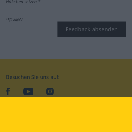
Häkchen setzen.*
*Pflichtfeld
Feedback absenden
Besuchen Sie uns auf:
facebook
YouTube
Instagram
Langenscheidt