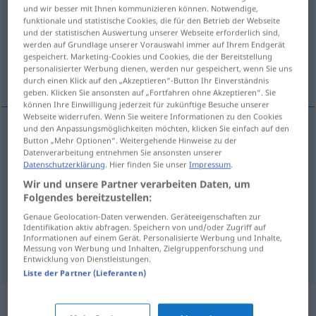
und wir besser mit Ihnen kommunizieren können. Notwendige,
funktionale und statistische Cookies, die für den Betrieb der Webseite
Übersicht aller Übersetzungen
und der statistischen Auswertung unserer Webseite erforderlich sind,
(Für mehr Details die Übersetzung anklicken/antippen)
werden auf Grundlage unserer Vorauswahl immer auf Ihrem Endgerät
gespeichert. Marketing-Cookies und Cookies, die der Bereitstellung
personalisierter Werbung dienen, werden nur gespeichert, wenn Sie uns
Kerker, Verlies
Einzelhaft
durch einen Klick auf den „Akzeptieren“-Button Ihr Einverständnis
geben. Klicken Sie ansonsten auf „Fortfahren ohne Akzeptieren“. Sie
können Ihre Einwilligung jederzeit für zukünftige Besuche unserer
Webseite widerrufen. Wenn Sie weitere Informationen zu den Cookies
und den Anpassungsmöglichkeiten möchten, klicken Sie einfach auf den
Button „Mehr Optionen“. Weitergehende Hinweise zu der
Kerker
m
cachot
Datenverarbeitung entnehmen Sie ansonsten unserer
Datenschutzerklärung
. Hier finden Sie unser
Impressum
.
Verlies
n
cachot
Wir und unsere Partner verarbeiten Daten, um
Folgendes bereitzustellen:
Genaue Geolocation-Daten verwenden. Geräteeigenschaften zur
Identifikation aktiv abfragen. Speichern von und/oder Zugriff auf
Informationen auf einem Gerät. Personalisierte Werbung und Inhalte,
Messung von Werbung und Inhalten, Zielgruppenforschung und
Einzelhaft
f
cachot
en prison
Entwicklung von Dienstleistungen.
Liste der Partner (Lieferanten)
Synonyme für "cachot"