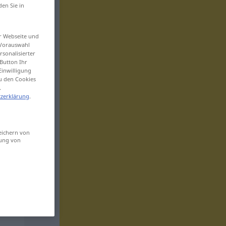
den Sie in
er Webseite und
 Vorauswahl
sonalisierter
Button Ihr
Einwilligung
zu den Cookies
.
zerklärung
.
eichern von
sung von