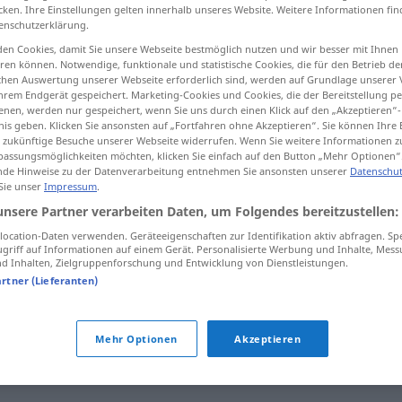
cken. Ihre Einstellungen gelten innerhalb unseres Website. Weitere Informationen fin
enschutzerklärung.
en Cookies, damit Sie unsere Webseite bestmöglich nutzen und wir besser mit Ihnen
en können. Notwendige, funktionale und statistische Cookies, die für den Betrieb d
tippen)
ischen Auswertung unserer Webseite erforderlich sind, werden auf Grundlage unserer
hrem Endgerät gespeichert. Marketing-Cookies und Cookies, die der Bereitstellung per
nen, werden nur gespeichert, wenn Sie uns durch einen Klick auf den „Akzeptieren“-
nis geben. Klicken Sie ansonsten auf „Fortfahren ohne Akzeptieren“. Sie können Ihre 
ür zukünftige Besuche unserer Webseite widerrufen. Wenn Sie weitere Informationen 
assungsmöglichkeiten möchten, klicken Sie einfach auf den Button „Mehr Optionen“
de Hinweise zu der Datenverarbeitung entnehmen Sie ansonsten unserer
Datenschut
 Sie unser
Impressum
.
bronchite
unsere Partner verarbeiten Daten, um Folgendes bereitzustellen:
ocation-Daten verwenden. Geräteeigenschaften zur Identifikation aktiv abfragen. Sp
griff auf Informationen auf einem Gerät. Personalisierte Werbung und Inhalte, Mes
e"
 Inhalten, Zielgruppenforschung und Entwicklung von Dienstleistungen.
artner (Lieferanten)
dégénérer
en bronchite
Mehr Optionen
Akzeptieren