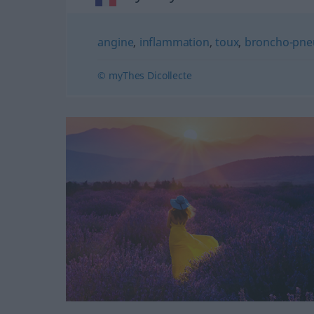
angine
,
inflammation
,
toux
,
broncho-pn
© myThes Dicollecte