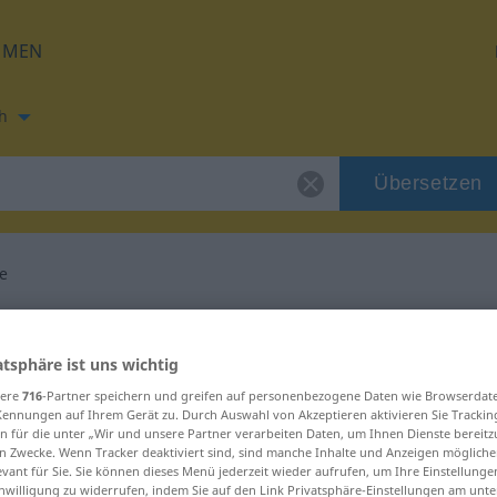
HMEN
h
Übersetzen
te
ung für "bronchite"
atsphäre ist uns wichtig
ung
sere
716
-Partner speichern und greifen auf personenbezogene Daten wie Browserdat
Kennungen auf Ihrem Gerät zu. Durch Auswahl von Akzeptieren aktivieren Sie Trackin
n für die unter „Wir und unsere Partner verarbeiten Daten, um Ihnen Dienste bereitz
n Zwecke. Wenn Tracker deaktiviert sind, sind manche Inhalte und Anzeigen mögliche
evant für Sie. Sie können dieses Menü jederzeit wieder aufrufen, um Ihre Einstellung
inwilligung zu widerrufen, indem Sie auf den Link Privatsphäre-Einstellungen am unt