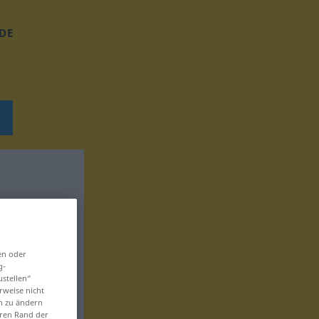
DE
en oder
g-
ustellen“
rweise nicht
en zu ändern
eren Rand der