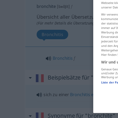
Webseite kli
bronchite
[bʀõʃit]
f
unserer Dat
Wir verwend
Übersicht aller Übersetzungen
kommunizier
(Für mehr Details die Übersetzung anklicken/an
der statist
immer auf I
Werbung die
Bronchitis
Einverständ
jederzeit f
und den Anp
Weitergehen
Hier finden
Bronchitis
f
Wir und 
Genaue Geol
und/oder Zu
Beispielsätze für "bronchit
Werbung und
Liste der P
sich zu einer
Bronchitis
entwickeln
Synonyme für "bronchite"