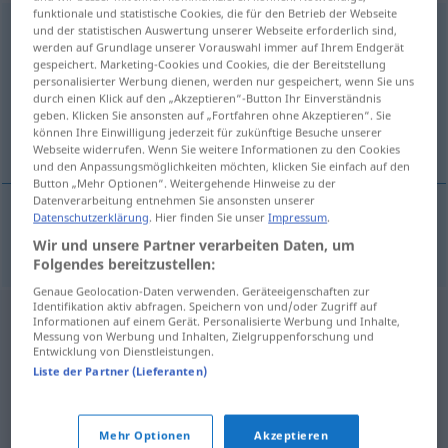
funktionale und statistische Cookies, die für den Betrieb der Webseite
Bronchitis
[brɔnˈçiːtɪs]
f
<
Bronchitis
;
-itiden
>
und der statistischen Auswertung unserer Webseite erforderlich sind,
werden auf Grundlage unserer Vorauswahl immer auf Ihrem Endgerät
gespeichert. Marketing-Cookies und Cookies, die der Bereitstellung
Übersicht aller Übersetzungen
personalisierter Werbung dienen, werden nur gespeichert, wenn Sie uns
(Für mehr Details die Übersetzung anklicken/antippen)
durch einen Klick auf den „Akzeptieren“-Button Ihr Einverständnis
geben. Klicken Sie ansonsten auf „Fortfahren ohne Akzeptieren“. Sie
können Ihre Einwilligung jederzeit für zukünftige Besuche unserer
bronchite
Webseite widerrufen. Wenn Sie weitere Informationen zu den Cookies
und den Anpassungsmöglichkeiten möchten, klicken Sie einfach auf den
Button „Mehr Optionen“. Weitergehende Hinweise zu der
Datenverarbeitung entnehmen Sie ansonsten unserer
Datenschutzerklärung
. Hier finden Sie unser
Impressum
.
bronchite
f
Bronchitis
Wir und unsere Partner verarbeiten Daten, um
Folgendes bereitzustellen:
Genaue Geolocation-Daten verwenden. Geräteeigenschaften zur
Identifikation aktiv abfragen. Speichern von und/oder Zugriff auf
Informationen auf einem Gerät. Personalisierte Werbung und Inhalte,
Messung von Werbung und Inhalten, Zielgruppenforschung und
Entwicklung von Dienstleistungen.
Liste der Partner (Lieferanten)
Mehr Optionen
Akzeptieren