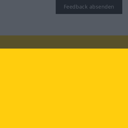
Feedback absenden
Besuchen Sie uns auf:
facebook
YouTube
Instagram
Langenscheidt
NUTZUNGSBEDINGUNGEN