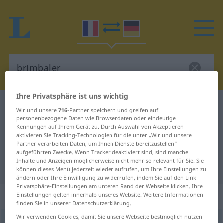
Ihre Privatsphäre ist uns wichtig
Französisch-Deutsch Wörterbuch
brimbaler
Wir und unsere
716
-Partner speichern und greifen auf
personenbezogene Daten wie Browserdaten oder eindeutige
Französisch-Deutsch Übersetzung
Kennungen auf Ihrem Gerät zu. Durch Auswahl von Akzeptieren
für "brimbaler"
aktivieren Sie Tracking-Technologien für die unter „Wir und unsere
Partner verarbeiten Daten, um Ihnen Dienste bereitzustellen“
aufgeführten Zwecke. Wenn Tracker deaktiviert sind, sind manche
Inhalte und Anzeigen möglicherweise nicht mehr so relevant für Sie. Sie
"brimbaler" Deutsch Übersetzung
können dieses Menü jederzeit wieder aufrufen, um Ihre Einstellungen zu
ändern oder Ihre Einwilligung zu widerrufen, indem Sie auf den Link
Privatsphäre-Einstellungen am unteren Rand der Webseite klicken. Ihre
„brimbaler“
Einstellungen gelten innerhalb unseres Website. Weitere Informationen
finden Sie in unserer Datenschutzerklärung.
Wir verwenden Cookies, damit Sie unsere Webseite bestmöglich nutzen
brimbaler
[bʀɛ̃bale]