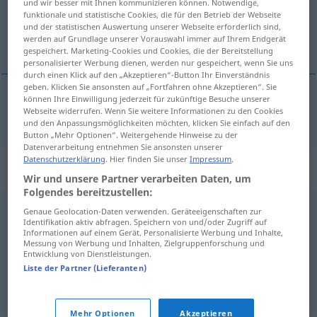
und wir besser mit Ihnen kommunizieren können. Notwendige,
funktionale und statistische Cookies, die für den Betrieb der Webseite
Übersicht aller Übersetzungen
und der statistischen Auswertung unserer Webseite erforderlich sind,
werden auf Grundlage unserer Vorauswahl immer auf Ihrem Endgerät
(Für mehr Details die Übersetzung anklicken/antippen)
gespeichert. Marketing-Cookies und Cookies, die der Bereitstellung
personalisierter Werbung dienen, werden nur gespeichert, wenn Sie uns
durch einen Klick auf den „Akzeptieren“-Button Ihr Einverständnis
geben. Klicken Sie ansonsten auf „Fortfahren ohne Akzeptieren“. Sie
können Ihre Einwilligung jederzeit für zukünftige Besuche unserer
Webseite widerrufen. Wenn Sie weitere Informationen zu den Cookies
bringuebaler
brimbaler → siehe „
“
und den Anpassungsmöglichkeiten möchten, klicken Sie einfach auf den
Button „Mehr Optionen“. Weitergehende Hinweise zu der
Datenverarbeitung entnehmen Sie ansonsten unserer
Datenschutzerklärung
. Hier finden Sie unser
Impressum
.
Synonyme für "brimbaler"
Wir und unsere Partner verarbeiten Daten, um
Folgendes bereitzustellen:
Genaue Geolocation-Daten verwenden. Geräteeigenschaften zur
balancer
,
bercer
,
branler
,
tanguer
,
dandiner
,
rouler
,
Identifikation aktiv abfragen. Speichern von und/oder Zugriff auf
Informationen auf einem Gerät. Personalisierte Werbung und Inhalte,
battre
,
ballotter
,
bringuebaler
,
agiter
,
cahoter
,
osciller
,
Messung von Werbung und Inhalten, Zielgruppenforschung und
Entwicklung von Dienstleistungen.
secouer
Liste der Partner (Lieferanten)
© myThes Dicollecte
Mehr Optionen
Akzeptieren