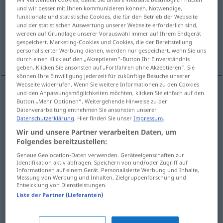
und wir besser mit Ihnen kommunizieren können. Notwendige,
funktionale und statistische Cookies, die für den Betrieb der Webseite
Übersicht aller Übersetzungen
und der statistischen Auswertung unserer Webseite erforderlich sind,
(Für mehr Details die Übersetzung anklicken/antippen)
werden auf Grundlage unserer Vorauswahl immer auf Ihrem Endgerät
gespeichert. Marketing-Cookies und Cookies, die der Bereitstellung
personalisierter Werbung dienen, werden nur gespeichert, wenn Sie uns
Armbandanhänger
Weitere Beispiele...
durch einen Klick auf den „Akzeptieren“-Button Ihr Einverständnis
geben. Klicken Sie ansonsten auf „Fortfahren ohne Akzeptieren“. Sie
können Ihre Einwilligung jederzeit für zukünftige Besuche unserer
Webseite widerrufen. Wenn Sie weitere Informationen zu den Cookies
und den Anpassungsmöglichkeiten möchten, klicken Sie einfach auf den
Button „Mehr Optionen“. Weitergehende Hinweise zu der
Armbandanhänger
m
breloque
Datenverarbeitung entnehmen Sie ansonsten unserer
Datenschutzerklärung
. Hier finden Sie unser
Impressum
.
Beispiele
Wir und unsere Partner verarbeiten Daten, um
Folgendes bereitzustellen:
battre
la breloque
cœur
FIG
Genaue Geolocation-Daten verwenden. Geräteeigenschaften zur
Identifikation aktiv abfragen. Speichern von und/oder Zugriff auf
unregelmäßig
schlagen
Informationen auf einem Gerät. Personalisierte Werbung und Inhalte,
Messung von Werbung und Inhalten, Zielgruppenforschung und
Entwicklung von Dienstleistungen.
battre
la breloque
FAM
Liste der Partner (Lieferanten)
verrücktspielen