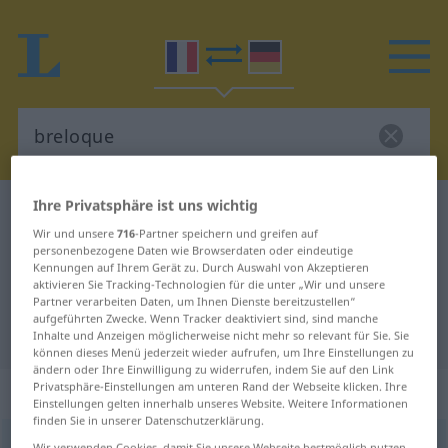
Ihre Privatsphäre ist uns wichtig
Französisch-Deutsch Wörterbuch
breloque
Wir und unsere
716
-Partner speichern und greifen auf
Französisch-Deutsch Übersetzung
personenbezogene Daten wie Browserdaten oder eindeutige
Kennungen auf Ihrem Gerät zu. Durch Auswahl von Akzeptieren
für "breloque"
aktivieren Sie Tracking-Technologien für die unter „Wir und unsere
Partner verarbeiten Daten, um Ihnen Dienste bereitzustellen“
aufgeführten Zwecke. Wenn Tracker deaktiviert sind, sind manche
"breloque" Deutsch Übersetzung
Inhalte und Anzeigen möglicherweise nicht mehr so relevant für Sie. Sie
können dieses Menü jederzeit wieder aufrufen, um Ihre Einstellungen zu
ändern oder Ihre Einwilligung zu widerrufen, indem Sie auf den Link
Privatsphäre-Einstellungen am unteren Rand der Webseite klicken. Ihre
„breloque“
: féminin
Einstellungen gelten innerhalb unseres Website. Weitere Informationen
finden Sie in unserer Datenschutzerklärung.
breloque
[bʀəlɔk]
f
Wir verwenden Cookies, damit Sie unsere Webseite bestmöglich nutzen