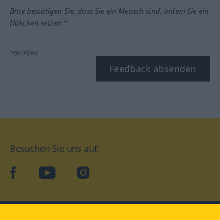
Bitte bestätigen Sie, dass Sie ein Mensch sind, indem Sie ein
Häkchen setzen.*
*Pflichtfeld
Feedback absenden
Besuchen Sie uns auf:
facebook
YouTube
Instagram