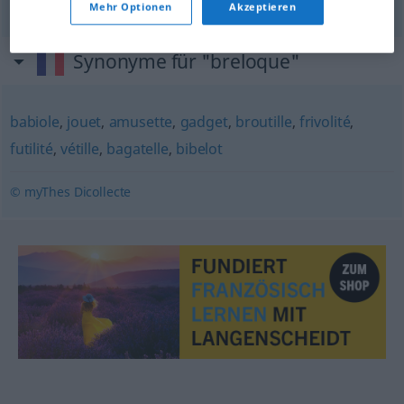
Mehr Optionen
Akzeptieren
Synonyme für "breloque"
babiole
,
jouet
,
amusette
,
gadget
,
broutille
,
frivolité
,
futilité
,
vétille
,
bagatelle
,
bibelot
© myThes Dicollecte