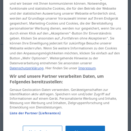
und wir besser mit Ihnen kommunizieren können. Notwendige,
funktionale und statistische Cookies, die für den Betrieb der Webseite
Übersicht aller Übersetzungen
und der statistischen Auswertung unserer Webseite erforderlich sind,
(Für mehr Details die Übersetzung anklicken/antippen)
werden auf Grundlage unserer Vorauswahl immer auf Ihrem Endgerät
gespeichert. Marketing-Cookies und Cookies, die der Bereitstellung
personalisierter Werbung dienen, werden nur gespeichert, wenn Sie uns
Nippfigur, Nippsache
durch einen Klick auf den „Akzeptieren“-Button Ihr Einverständnis
geben. Klicken Sie ansonsten auf „Fortfahren ohne Akzeptieren“. Sie
können Ihre Einwilligung jederzeit für zukünftige Besuche unserer
Webseite widerrufen. Wenn Sie weitere Informationen zu den Cookies
und den Anpassungsmöglichkeiten möchten, klicken Sie einfach auf den
Button „Mehr Optionen“. Weitergehende Hinweise zu der
Nippfigur
f
bibelot
Datenverarbeitung entnehmen Sie ansonsten unserer
Datenschutzerklärung
. Hier finden Sie unser
Impressum
.
Nippsache
f
bibelot
Wir und unsere Partner verarbeiten Daten, um
Folgendes bereitzustellen:
Genaue Geolocation-Daten verwenden. Geräteeigenschaften zur
Identifikation aktiv abfragen. Speichern von und/oder Zugriff auf
Informationen auf einem Gerät. Personalisierte Werbung und Inhalte,
Messung von Werbung und Inhalten, Zielgruppenforschung und
Synonyme für "bibelot"
Entwicklung von Dienstleistungen.
Liste der Partner (Lieferanten)
bijou
,
ornement
,
parure
,
bagatelle
,
babiole
,
jouet
,