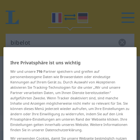
Ihre Privatsphäre ist uns wichtig
Französisch-Deutsch Wörterbuch
bibelot
Wir und unsere
716
-Partner speichern und greifen auf
Französisch-Deutsch Übersetzung
personenbezogene Daten wie Browserdaten oder eindeutige
Kennungen auf Ihrem Gerät zu. Durch Auswahl von Akzeptieren
für "bibelot"
aktivieren Sie Tracking-Technologien für die unter „Wir und unsere
Partner verarbeiten Daten, um Ihnen Dienste bereitzustellen“
aufgeführten Zwecke. Wenn Tracker deaktiviert sind, sind manche
"bibelot" Deutsch Übersetzung
Inhalte und Anzeigen möglicherweise nicht mehr so relevant für Sie. Sie
können dieses Menü jederzeit wieder aufrufen, um Ihre Einstellungen zu
ändern oder Ihre Einwilligung zu widerrufen, indem Sie auf den Link
Privatsphäre-Einstellungen am unteren Rand der Webseite klicken. Ihre
„bibelot“
: masculin
Einstellungen gelten innerhalb unseres Website. Weitere Informationen
finden Sie in unserer Datenschutzerklärung.
Wir verwenden Cookies, damit Sie unsere Webseite bestmöglich nutzen
bibelot
[biblo]
m