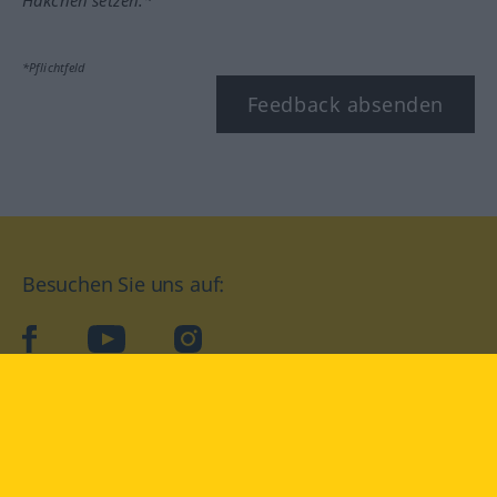
Häkchen setzen.*
*Pflichtfeld
Feedback absenden
Besuchen Sie uns auf:
facebook
YouTube
Instagram
Langenscheidt