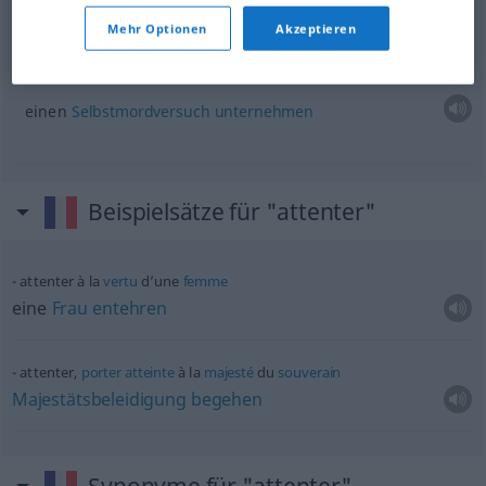
jemandem nach dem
Leben
trachten
Mehr Optionen
Akzeptieren
attenter à ses jours
einen
Selbstmordversuch
unternehmen
Beispielsätze für "attenter"
attenter à la
vertu
d’une
femme
eine
Frau
entehren
attenter,
porter
atteinte
à la
majesté
du
souverain
Majestätsbeleidigung
begehen