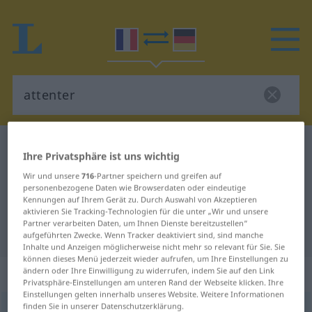
Französisch-Deutsch Wörterbuch
attenter
Ihre Privatsphäre ist uns wichtig
Französisch-Deutsch Übersetzung
Wir und unsere
716
-Partner speichern und greifen auf
personenbezogene Daten wie Browserdaten oder eindeutige
für "attenter"
Kennungen auf Ihrem Gerät zu. Durch Auswahl von Akzeptieren
aktivieren Sie Tracking-Technologien für die unter „Wir und unsere
Partner verarbeiten Daten, um Ihnen Dienste bereitzustellen“
"attenter" Deutsch Übersetzung
aufgeführten Zwecke. Wenn Tracker deaktiviert sind, sind manche
Inhalte und Anzeigen möglicherweise nicht mehr so relevant für Sie. Sie
können dieses Menü jederzeit wieder aufrufen, um Ihre Einstellungen zu
„attenter“
: verbe transitif indirect
ändern oder Ihre Einwilligung zu widerrufen, indem Sie auf den Link
Privatsphäre-Einstellungen am unteren Rand der Webseite klicken. Ihre
Einstellungen gelten innerhalb unseres Website. Weitere Informationen
finden Sie in unserer Datenschutzerklärung.
attenter
[atɑ̃te]
v/t indir