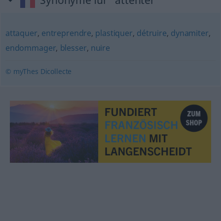
Synonyme für "attenter"
attaquer
,
entreprendre
,
plastiquer
,
détruire
,
dynamiter
,
endommager
,
blesser
,
nuire
© myThes Dicollecte