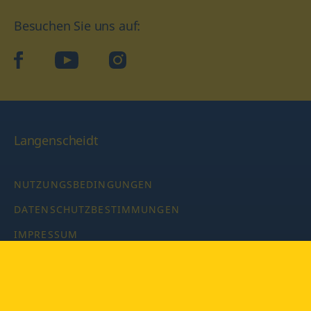
Besuchen Sie uns auf:
facebook
YouTube
Instagram
Langenscheidt
NUTZUNGSBEDINGUNGEN
DATENSCHUTZBESTIMMUNGEN
IMPRESSUM
PRIVATSPHÄRE-EINSTELLUNGEN
LATEINWÖRTERBUCH MIT CODE