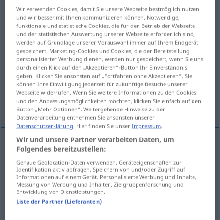
Wir verwenden Cookies, damit Sie unsere Webseite bestmöglich nutzen
Übersicht aller Übersetzungen
und wir besser mit Ihnen kommunizieren können. Notwendige,
funktionale und statistische Cookies, die für den Betrieb der Webseite
(Für mehr Details die Übersetzung anklicken/antippen)
und der statistischen Auswertung unserer Webseite erforderlich sind,
werden auf Grundlage unserer Vorauswahl immer auf Ihrem Endgerät
etwas zu beeinträchtigen...
gespeichert. Marketing-Cookies und Cookies, die der Bereitstellung
personalisierter Werbung dienen, werden nur gespeichert, wenn Sie uns
durch einen Klick auf den „Akzeptieren“-Button Ihr Einverständnis
geben. Klicken Sie ansonsten auf „Fortfahren ohne Akzeptieren“. Sie
jemandem nach dem Leben trachten...
können Ihre Einwilligung jederzeit für zukünftige Besuche unserer
Webseite widerrufen. Wenn Sie weitere Informationen zu den Cookies
und den Anpassungsmöglichkeiten möchten, klicken Sie einfach auf den
einen Selbstmordversuch unternehmen...
Button „Mehr Optionen“. Weitergehende Hinweise zu der
Datenverarbeitung entnehmen Sie ansonsten unserer
Datenschutzerklärung
. Hier finden Sie unser
Impressum
.
Wir und unsere Partner verarbeiten Daten, um
Beispiele
Folgendes bereitzustellen:
attenter à
qc
Genaue Geolocation-Daten verwenden. Geräteeigenschaften zur
Identifikation aktiv abfragen. Speichern von und/oder Zugriff auf
Informationen auf einem Gerät. Personalisierte Werbung und Inhalte,
etwas
zu
beeinträchtigen
, anzutasten
versuchen
Messung von Werbung und Inhalten, Zielgruppenforschung und
Entwicklung von Dienstleistungen.
Liste der Partner (Lieferanten)
attenter à la
vie
de
qn