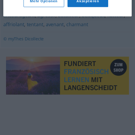
Mehr Optionen
Akzeptieren
piquant
,
agaçant
,
exaltant
,
entraînant
,
prometteur
,
encourageant
,
agressif
,
batailleur
,
belliqueux
,
flatteur
,
affriolant
,
tentant
,
avenant
,
charmant
© myThes Dicollecte