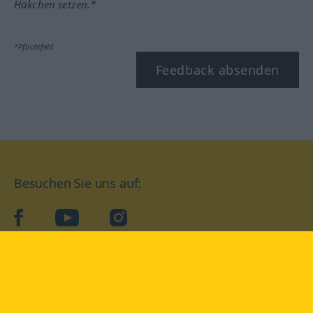
Häkchen setzen.*
*Pflichtfeld
Feedback absenden
Besuchen Sie uns auf:
facebook
YouTube
Instagram
Langenscheidt