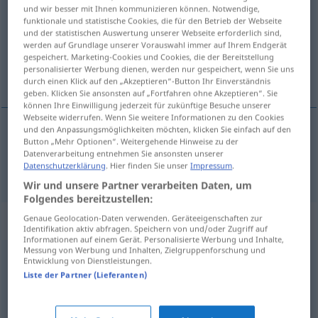
und wir besser mit Ihnen kommunizieren können. Notwendige,
funktionale und statistische Cookies, die für den Betrieb der Webseite
Übersicht aller Übersetzungen
und der statistischen Auswertung unserer Webseite erforderlich sind,
(Für mehr Details die Übersetzung anklicken/antippen)
werden auf Grundlage unserer Vorauswahl immer auf Ihrem Endgerät
gespeichert. Marketing-Cookies und Cookies, die der Bereitstellung
personalisierter Werbung dienen, werden nur gespeichert, wenn Sie uns
aufreizend
durch einen Klick auf den „Akzeptieren“-Button Ihr Einverständnis
geben. Klicken Sie ansonsten auf „Fortfahren ohne Akzeptieren“. Sie
können Ihre Einwilligung jederzeit für zukünftige Besuche unserer
Webseite widerrufen. Wenn Sie weitere Informationen zu den Cookies
und den Anpassungsmöglichkeiten möchten, klicken Sie einfach auf den
Button „Mehr Optionen“. Weitergehende Hinweise zu der
aufreizend
aguichant
Datenverarbeitung entnehmen Sie ansonsten unserer
Datenschutzerklärung
. Hier finden Sie unser
Impressum
.
Wir und unsere Partner verarbeiten Daten, um
Folgendes bereitzustellen:
Synonyme für "aguichant"
Genaue Geolocation-Daten verwenden. Geräteeigenschaften zur
Identifikation aktiv abfragen. Speichern von und/oder Zugriff auf
Informationen auf einem Gerät. Personalisierte Werbung und Inhalte,
Messung von Werbung und Inhalten, Zielgruppenforschung und
Entwicklung von Dienstleistungen.
alléchant
,
engageant
,
attirant
,
attrayant
,
séduisant
,
Liste der Partner (Lieferanten)
agréable
,
aimable
,
plaisant
,
excitant
,
troublant
,
émouvant
,
provocant
,
appétissant
,
émoustillant
,