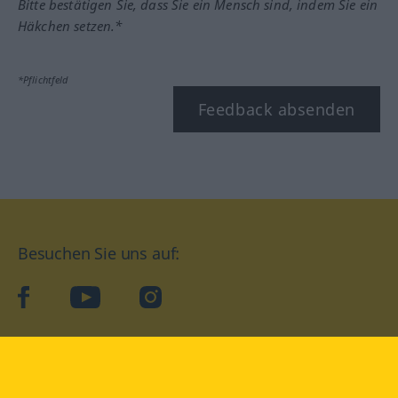
Bitte bestätigen Sie, dass Sie ein Mensch sind, indem Sie ein
Häkchen setzen.*
*Pflichtfeld
Feedback absenden
Besuchen Sie uns auf:
facebook
YouTube
Instagram