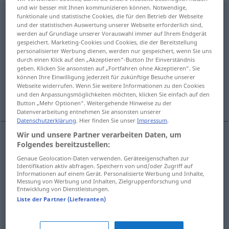
und wir besser mit Ihnen kommunizieren können. Notwendige,
wide-ranging
adj
funktionale und statistische Cookies, die für den Betrieb der Webseite
und der statistischen Auswertung unserer Webseite erforderlich sind,
werden auf Grundlage unserer Vorauswahl immer auf Ihrem Endgerät
Übersicht aller Übersetzungen
gespeichert. Marketing-Cookies und Cookies, die der Bereitstellung
(Für mehr Details die Übersetzung anklicken/antippen)
personalisierter Werbung dienen, werden nur gespeichert, wenn Sie uns
durch einen Klick auf den „Akzeptieren“-Button Ihr Einverständnis
geben. Klicken Sie ansonsten auf „Fortfahren ohne Akzeptieren“. Sie
weitreichend
umfassend
können Ihre Einwilligung jederzeit für zukünftige Besuche unserer
Webseite widerrufen. Wenn Sie weitere Informationen zu den Cookies
und den Anpassungsmöglichkeiten möchten, klicken Sie einfach auf den
breit gefächert
Button „Mehr Optionen“. Weitergehende Hinweise zu der
Datenverarbeitung entnehmen Sie ansonsten unserer
Datenschutzerklärung
. Hier finden Sie unser
Impressum
.
Wir und unsere Partner verarbeiten Daten, um
Folgendes bereitzustellen:
weitreichend
wide-ranging
interests
etc
Genaue Geolocation-Daten verwenden. Geräteeigenschaften zur
Identifikation aktiv abfragen. Speichern von und/oder Zugriff auf
Informationen auf einem Gerät. Personalisierte Werbung und Inhalte,
Messung von Werbung und Inhalten, Zielgruppenforschung und
umfassend
wide-ranging
discussion
etc
Entwicklung von Dienstleistungen.
Liste der Partner (Lieferanten)
breit
gefächert
wide-ranging
selection