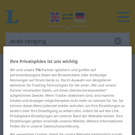
Ihre Privatsphäre ist uns wichtig
Englisch-Deutsch Wörterbuch
wide-ranging
Wir und unsere
716
-Partner speichern und greifen auf
Englisch-Deutsch Übersetzung für
personenbezogene Daten wie Browserdaten oder eindeutige
Kennungen auf Ihrem Gerät zu. Durch Auswahl von Akzeptieren
"wide-ranging"
aktivieren Sie Tracking-Technologien für die unter „Wir und unsere
Partner verarbeiten Daten, um Ihnen Dienste bereitzustellen“
aufgeführten Zwecke. Wenn Tracker deaktiviert sind, sind manche
"wide-ranging" Deutsch
Inhalte und Anzeigen möglicherweise nicht mehr so relevant für Sie. Sie
können dieses Menü jederzeit wieder aufrufen, um Ihre Einstellungen zu
Übersetzung
ändern oder Ihre Einwilligung zu widerrufen, indem Sie auf den Link
Privatsphäre-Einstellungen am unteren Rand der Webseite klicken. Ihre
Einstellungen gelten innerhalb unseres Website. Weitere Informationen
finden Sie in unserer Datenschutzerklärung.
„wide-ranging“
: adjective
Wir verwenden Cookies, damit Sie unsere Webseite bestmöglich nutzen