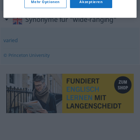
Mehr Optionen
Akzeptieren
Synonyme für "wide-ranging"
varied
© Princeton University