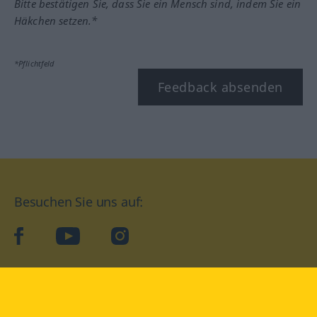
Bitte bestätigen Sie, dass Sie ein Mensch sind, indem Sie ein
Häkchen setzen.*
*Pflichtfeld
Feedback absenden
Besuchen Sie uns auf:
facebook
YouTube
Instagram