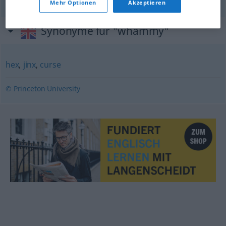
Mehr Optionen
Akzeptieren
Synonyme für "whammy"
hex
,
jinx
,
curse
© Princeton University