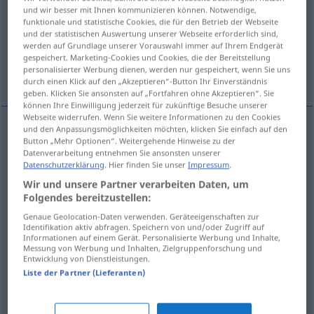
und wir besser mit Ihnen kommunizieren können. Notwendige,
funktionale und statistische Cookies, die für den Betrieb der Webseite
Übersicht aller Übersetzungen
und der statistischen Auswertung unserer Webseite erforderlich sind,
(Für mehr Details die Übersetzung anklicken/antippen)
werden auf Grundlage unserer Vorauswahl immer auf Ihrem Endgerät
gespeichert. Marketing-Cookies und Cookies, die der Bereitstellung
personalisierter Werbung dienen, werden nur gespeichert, wenn Sie uns
Fluch
Schlag, Pech, Unglück
durch einen Klick auf den „Akzeptieren“-Button Ihr Einverständnis
geben. Klicken Sie ansonsten auf „Fortfahren ohne Akzeptieren“. Sie
können Ihre Einwilligung jederzeit für zukünftige Besuche unserer
Webseite widerrufen. Wenn Sie weitere Informationen zu den Cookies
und den Anpassungsmöglichkeiten möchten, klicken Sie einfach auf den
Button „Mehr Optionen“. Weitergehende Hinweise zu der
Fluch
m
whammy
jinx
Datenverarbeitung entnehmen Sie ansonsten unserer
Datenschutzerklärung
. Hier finden Sie unser
Impressum
.
Wir und unsere Partner verarbeiten Daten, um
Folgendes bereitzustellen:
Schlag
m
whammy
setback
Genaue Geolocation-Daten verwenden. Geräteeigenschaften zur
Identifikation aktiv abfragen. Speichern von und/oder Zugriff auf
Informationen auf einem Gerät. Personalisierte Werbung und Inhalte,
Pech
n
whammy
setback
Messung von Werbung und Inhalten, Zielgruppenforschung und
Entwicklung von Dienstleistungen.
Liste der Partner (Lieferanten)
Unglück
n
whammy
setback