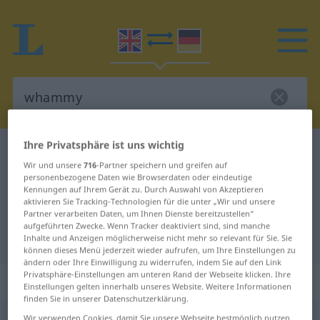
Ihre Privatsphäre ist uns wichtig
Englisch-Deutsch Wörterbuch
whammy
Wir und unsere
716
-Partner speichern und greifen auf
Englisch-Deutsch Übersetzung für
personenbezogene Daten wie Browserdaten oder eindeutige
Kennungen auf Ihrem Gerät zu. Durch Auswahl von Akzeptieren
"whammy"
aktivieren Sie Tracking-Technologien für die unter „Wir und unsere
Partner verarbeiten Daten, um Ihnen Dienste bereitzustellen“
aufgeführten Zwecke. Wenn Tracker deaktiviert sind, sind manche
"whammy" Deutsch Übersetzung
Inhalte und Anzeigen möglicherweise nicht mehr so relevant für Sie. Sie
können dieses Menü jederzeit wieder aufrufen, um Ihre Einstellungen zu
ändern oder Ihre Einwilligung zu widerrufen, indem Sie auf den Link
Privatsphäre-Einstellungen am unteren Rand der Webseite klicken. Ihre
„whammy“
: noun
Einstellungen gelten innerhalb unseres Website. Weitere Informationen
finden Sie in unserer Datenschutzerklärung.
whammy
[ˈ(h)wæmiː]
s
Wir verwenden Cookies, damit Sie unsere Webseite bestmöglich nutzen