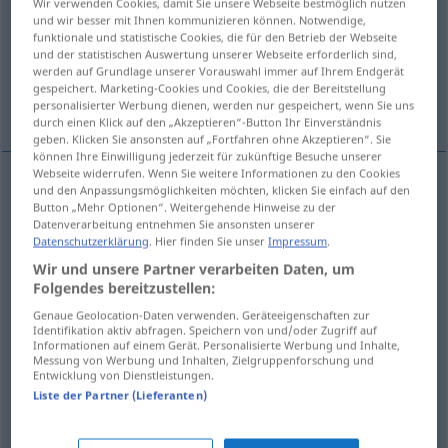
Wir verwenden Cookies, damit Sie unsere Webseite bestmöglich nutzen
und wir besser mit Ihnen kommunizieren können. Notwendige,
Übersicht aller Übersetzungen
funktionale und statistische Cookies, die für den Betrieb der Webseite
und der statistischen Auswertung unserer Webseite erforderlich sind,
(Für mehr Details die Übersetzung anklicken/antippen)
werden auf Grundlage unserer Vorauswahl immer auf Ihrem Endgerät
gespeichert. Marketing-Cookies und Cookies, die der Bereitstellung
siehe, wie z.B. bei, man denke an
personalisierter Werbung dienen, werden nur gespeichert, wenn Sie uns
durch einen Klick auf den „Akzeptieren“-Button Ihr Einverständnis
geben. Klicken Sie ansonsten auf „Fortfahren ohne Akzeptieren“. Sie
können Ihre Einwilligung jederzeit für zukünftige Besuche unserer
Webseite widerrufen. Wenn Sie weitere Informationen zu den Cookies
und den Anpassungsmöglichkeiten möchten, klicken Sie einfach auf den
Beispiele
Button „Mehr Optionen“. Weitergehende Hinweise zu der
v.
abgekürzt
, Lat.: imperative: look
Datenverarbeitung entnehmen Sie ansonsten unserer
Datenschutzerklärung
. Hier finden Sie unser
Impressum
.
siehe!
Wir und unsere Partner verarbeiten Daten, um
Folgendes bereitzustellen:
Genaue Geolocation-Daten verwenden. Geräteeigenschaften zur
Identifikation aktiv abfragen. Speichern von und/oder Zugriff auf
Informationen auf einem Gerät. Personalisierte Werbung und Inhalte,
siehe
, wie z.B. bei, man denke an
vide
Lat.:
(
AKK
)
Messung von Werbung und Inhalten, Zielgruppenforschung und
Entwicklung von Dienstleistungen.
imperative: think of
Liste der Partner (Lieferanten)
vide → siehe „
quod vide
“