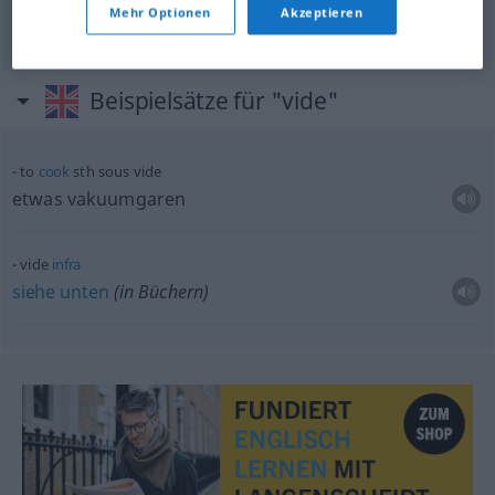
Mehr Optionen
Akzeptieren
Beispielsätze für "vide"
to
cook
sth
sous vide
etwas
vakuumgaren
vide
infra
siehe
unten
(in Büchern)