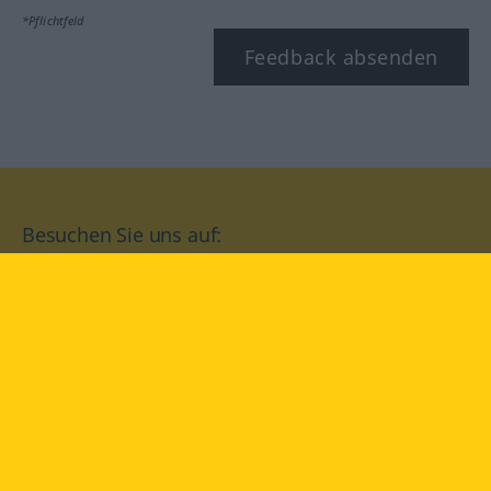
*Pflichtfeld
Feedback absenden
Besuchen Sie uns auf:
facebook
YouTube
Instagram
Langenscheidt
NUTZUNGSBEDINGUNGEN