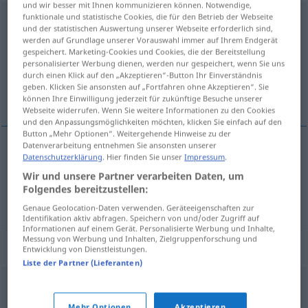
und wir besser mit Ihnen kommunizieren können. Notwendige,
funktionale und statistische Cookies, die für den Betrieb der Webseite
vertebral column
s
und der statistischen Auswertung unserer Webseite erforderlich sind,
werden auf Grundlage unserer Vorauswahl immer auf Ihrem Endgerät
Übersicht aller Übersetzungen
gespeichert. Marketing-Cookies und Cookies, die der Bereitstellung
personalisierter Werbung dienen, werden nur gespeichert, wenn Sie uns
(Für mehr Details die Übersetzung anklicken/antippen)
durch einen Klick auf den „Akzeptieren“-Button Ihr Einverständnis
geben. Klicken Sie ansonsten auf „Fortfahren ohne Akzeptieren“. Sie
Wirbelsäule, Rückgrat
können Ihre Einwilligung jederzeit für zukünftige Besuche unserer
Webseite widerrufen. Wenn Sie weitere Informationen zu den Cookies
und den Anpassungsmöglichkeiten möchten, klicken Sie einfach auf den
Button „Mehr Optionen“. Weitergehende Hinweise zu der
Datenverarbeitung entnehmen Sie ansonsten unserer
Datenschutzerklärung
. Hier finden Sie unser
Impressum
.
Wirbelsäule
f
vertebral column
Wir und unsere Partner verarbeiten Daten, um
Folgendes bereitzustellen:
Rückgrat
n
vertebral column
Genaue Geolocation-Daten verwenden. Geräteeigenschaften zur
Identifikation aktiv abfragen. Speichern von und/oder Zugriff auf
Informationen auf einem Gerät. Personalisierte Werbung und Inhalte,
Messung von Werbung und Inhalten, Zielgruppenforschung und
Synonyme für "vertebral column"
Entwicklung von Dienstleistungen.
Liste der Partner (Lieferanten)
back
,
spinal column
,
backbone
,
rachis
,
spine
Mehr Optionen
Akzeptieren