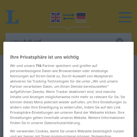
Ihre Privatsphäre ist uns wichtig
Englisch-Deutsch Wörterbuch
unsubdued
Wir und unsere
716
-Partner speichern und greifen auf
personenbezogene Daten wie Browserdaten oder eindeutige
Englisch-Deutsch Übersetzung für
Kennungen auf Ihrem Gerät zu. Durch Auswahl von Akzeptieren
aktivieren Sie Tracking-Technologien für die unter „Wir und unsere
"unsubdued"
Partner verarbeiten Daten, um Ihnen Dienste bereitzustellen“
aufgeführten Zwecke. Wenn Tracker deaktiviert sind, sind manche
Inhalte und Anzeigen möglicherweise nicht mehr so relevant für Sie. Sie
"unsubdued" Deutsch Übersetzung
können dieses Menü jederzeit wieder aufrufen, um Ihre Einstellungen zu
ändern oder Ihre Einwilligung zu widerrufen, indem Sie auf den Link
Privatsphäre-Einstellungen am unteren Rand der Webseite klicken. Ihre
Einstellungen gelten innerhalb unseres Website. Weitere Informationen
„unsubdued“
: adjective
finden Sie in unserer Datenschutzerklärung.
Wir verwenden Cookies, damit Sie unsere Webseite bestmöglich nutzen
unsubdued
adj
und wir besser mit Ihnen kommunizieren können. Notwendige,