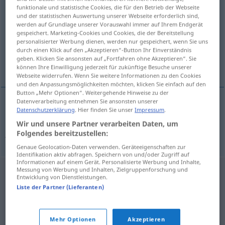
funktionale und statistische Cookies, die für den Betrieb der Webseite
und der statistischen Auswertung unserer Webseite erforderlich sind,
Übersicht aller Übersetzungen
werden auf Grundlage unserer Vorauswahl immer auf Ihrem Endgerät
(Für mehr Details die Übersetzung anklicken/antippen)
gespeichert. Marketing-Cookies und Cookies, die der Bereitstellung
personalisierter Werbung dienen, werden nur gespeichert, wenn Sie uns
durch einen Klick auf den „Akzeptieren“-Button Ihr Einverständnis
unbezwungen, unbesiegt, nicht unterworfen -
geben. Klicken Sie ansonsten auf „Fortfahren ohne Akzeptieren“. Sie
jocht
können Ihre Einwilligung jederzeit für zukünftige Besuche unserer
Webseite widerrufen. Wenn Sie weitere Informationen zu den Cookies
und den Anpassungsmöglichkeiten möchten, klicken Sie einfach auf den
Button „Mehr Optionen“. Weitergehende Hinweise zu der
Datenverarbeitung entnehmen Sie ansonsten unserer
Datenschutzerklärung
. Hier finden Sie unser
Impressum
.
unbezwungen
,
unbesiegt
, nicht
unterworfen
od
-
Wir und unsere Partner verarbeiten Daten, um
jocht
unsubdued
Folgendes bereitzustellen:
Genaue Geolocation-Daten verwenden. Geräteeigenschaften zur
Identifikation aktiv abfragen. Speichern von und/oder Zugriff auf
Informationen auf einem Gerät. Personalisierte Werbung und Inhalte,
Messung von Werbung und Inhalten, Zielgruppenforschung und
Entwicklung von Dienstleistungen.
Liste der Partner (Lieferanten)
Mehr Optionen
Akzeptieren