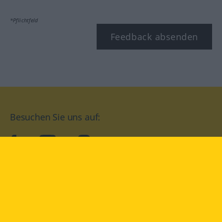
*Pflichtfeld
Feedback absenden
Besuchen Sie uns auf:
facebook
YouTube
Instagram
Langenscheidt