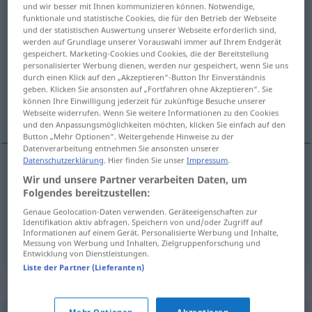
und wir besser mit Ihnen kommunizieren können. Notwendige,
funktionale und statistische Cookies, die für den Betrieb der Webseite
Übersicht aller Übersetzungen
und der statistischen Auswertung unserer Webseite erforderlich sind,
(Für mehr Details die Übersetzung anklicken/antippen)
werden auf Grundlage unserer Vorauswahl immer auf Ihrem Endgerät
gespeichert. Marketing-Cookies und Cookies, die der Bereitstellung
personalisierter Werbung dienen, werden nur gespeichert, wenn Sie uns
abgezäumt
durch einen Klick auf den „Akzeptieren“-Button Ihr Einverständnis
geben. Klicken Sie ansonsten auf „Fortfahren ohne Akzeptieren“. Sie
können Ihre Einwilligung jederzeit für zukünftige Besuche unserer
ungezähmt, zügellos, entfesselt
Webseite widerrufen. Wenn Sie weitere Informationen zu den Cookies
und den Anpassungsmöglichkeiten möchten, klicken Sie einfach auf den
Button „Mehr Optionen“. Weitergehende Hinweise zu der
Datenverarbeitung entnehmen Sie ansonsten unserer
Datenschutzerklärung
. Hier finden Sie unser
Impressum
.
Wir und unsere Partner verarbeiten Daten, um
abgezäumt
uncurbed
Folgendes bereitzustellen:
Genaue Geolocation-Daten verwenden. Geräteeigenschaften zur
Identifikation aktiv abfragen. Speichern von und/oder Zugriff auf
ungezähmt
,
zügellos
,
entfesselt
uncurbed
FIG
Informationen auf einem Gerät. Personalisierte Werbung und Inhalte,
Messung von Werbung und Inhalten, Zielgruppenforschung und
Entwicklung von Dienstleistungen.
Liste der Partner (Lieferanten)
Synonyme für "uncurbed"