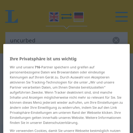
Ihre Privatsphäre ist uns wichtig
Englisch-Deutsch Wörterbuch
uncurbed
Wir und unsere
716
-Partner speichern und greifen auf
Englisch-Deutsch Übersetzung für
personenbezogene Daten wie Browserdaten oder eindeutige
Kennungen auf Ihrem Gerät zu. Durch Auswahl von Akzeptieren
"uncurbed"
aktivieren Sie Tracking-Technologien für die unter „Wir und unsere
Partner verarbeiten Daten, um Ihnen Dienste bereitzustellen“
aufgeführten Zwecke. Wenn Tracker deaktiviert sind, sind manche
Inhalte und Anzeigen möglicherweise nicht mehr so relevant für Sie. Sie
"uncurbed" Deutsch Übersetzung
können dieses Menü jederzeit wieder aufrufen, um Ihre Einstellungen zu
ändern oder Ihre Einwilligung zu widerrufen, indem Sie auf den Link
Privatsphäre-Einstellungen am unteren Rand der Webseite klicken. Ihre
„uncurbed“
: adjective
Einstellungen gelten innerhalb unseres Website. Weitere Informationen
finden Sie in unserer Datenschutzerklärung.
Wir verwenden Cookies, damit Sie unsere Webseite bestmöglich nutzen
uncurbed
adj