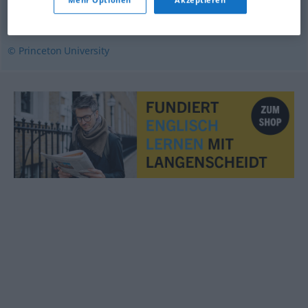
Mehr Optionen
Akzeptieren
unbridled
,
unchecked
,
ungoverned
© Princeton University