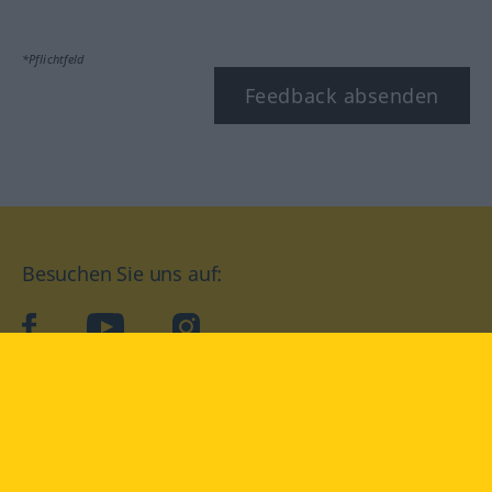
*Pflichtfeld
Feedback absenden
Besuchen Sie uns auf:
facebook
YouTube
Instagram
Langenscheidt