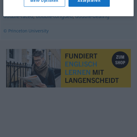
Mehr Optionen
Akzeptieren
deceitful
,
duplicitous
,
ambidextrous
,
Janus-faced
,
double-faced
,
double-tongued
,
double-dealing
© Princeton University