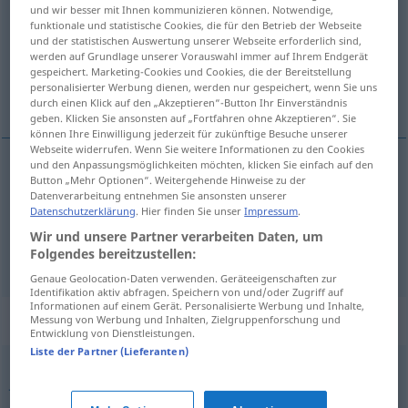
und wir besser mit Ihnen kommunizieren können. Notwendige,
funktionale und statistische Cookies, die für den Betrieb der Webseite
Übersicht aller Übersetzungen
und der statistischen Auswertung unserer Webseite erforderlich sind,
(Für mehr Details die Übersetzung anklicken/antippen)
werden auf Grundlage unserer Vorauswahl immer auf Ihrem Endgerät
gespeichert. Marketing-Cookies und Cookies, die der Bereitstellung
personalisierter Werbung dienen, werden nur gespeichert, wenn Sie uns
doppelgesichtig
falsch, heuchlerisch
durch einen Klick auf den „Akzeptieren“-Button Ihr Einverständnis
geben. Klicken Sie ansonsten auf „Fortfahren ohne Akzeptieren“. Sie
können Ihre Einwilligung jederzeit für zukünftige Besuche unserer
Webseite widerrufen. Wenn Sie weitere Informationen zu den Cookies
und den Anpassungsmöglichkeiten möchten, klicken Sie einfach auf den
Button „Mehr Optionen“. Weitergehende Hinweise zu der
doppelgesichtig
two-faced
Datenverarbeitung entnehmen Sie ansonsten unserer
Datenschutzerklärung
. Hier finden Sie unser
Impressum
.
Wir und unsere Partner verarbeiten Daten, um
falsch
,
heuchlerisch
two-faced
Folgendes bereitzustellen:
FIG
Genaue Geolocation-Daten verwenden. Geräteeigenschaften zur
Identifikation aktiv abfragen. Speichern von und/oder Zugriff auf
Informationen auf einem Gerät. Personalisierte Werbung und Inhalte,
Synonyme für "two-faced"
Messung von Werbung und Inhalten, Zielgruppenforschung und
Entwicklung von Dienstleistungen.
Liste der Partner (Lieferanten)
Janus-faced