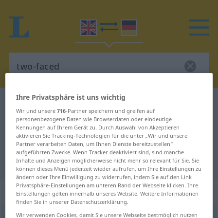
Ihre Privatsphäre ist uns wichtig
Englisch-Deutsch Wörterbuch
two-faced
Wir und unsere
716
-Partner speichern und greifen auf
Englisch-Deutsch Übersetzung für
personenbezogene Daten wie Browserdaten oder eindeutige
Kennungen auf Ihrem Gerät zu. Durch Auswahl von Akzeptieren
"two-faced"
aktivieren Sie Tracking-Technologien für die unter „Wir und unsere
Partner verarbeiten Daten, um Ihnen Dienste bereitzustellen“
aufgeführten Zwecke. Wenn Tracker deaktiviert sind, sind manche
Inhalte und Anzeigen möglicherweise nicht mehr so relevant für Sie. Sie
"two-faced" Deutsch Übersetzung
können dieses Menü jederzeit wieder aufrufen, um Ihre Einstellungen zu
ändern oder Ihre Einwilligung zu widerrufen, indem Sie auf den Link
Privatsphäre-Einstellungen am unteren Rand der Webseite klicken. Ihre
„two-faced“
: adjective
Einstellungen gelten innerhalb unseres Website. Weitere Informationen
finden Sie in unserer Datenschutzerklärung.
Wir verwenden Cookies, damit Sie unsere Webseite bestmöglich nutzen
two-faced
adj