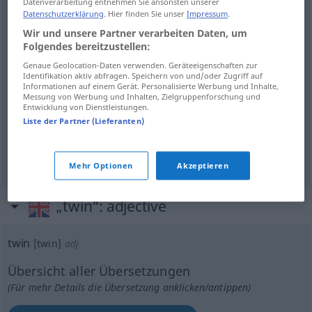
Datenverarbeitung entnehmen Sie ansonsten unserer
Datenschutzerklärung
. Hier finden Sie unser
Impressum
.
Wir und unsere Partner verarbeiten Daten, um
Zwillingskristall
m
twin
MINER
Folgendes bereitzustellen:
Genaue Geolocation-Daten verwenden. Geräteeigenschaften zur
Identifikation aktiv abfragen. Speichern von und/oder Zugriff auf
Beispiele
Informationen auf einem Gerät. Personalisierte Werbung und Inhalte,
Messung von Werbung und Inhalten, Zielgruppenforschung und
pl
a.
od
Twins
twin Brothers
twin Brethren
Castor
ASTRON
Entwicklung von Dienstleistungen.
and Pollux
Liste der Partner (Lieferanten)
pl
Zwillinge
Mehr Optionen
Akzeptieren
„twin“
: adjective
twin
[twin]
adj
Übersicht aller Übersetzungen
(Für mehr Details die Übersetzung anklicken/antippen)