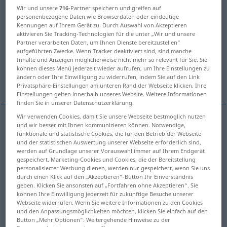
Wir und unsere
716
-Partner speichern und greifen auf
personenbezogene Daten wie Browserdaten oder eindeutige
Übersicht aller Übersetzungen
Kennungen auf Ihrem Gerät zu. Durch Auswahl von Akzeptieren
(Für mehr Details die Übersetzung anklicken/antippen)
aktivieren Sie Tracking-Technologien für die unter „Wir und unsere
Partner verarbeiten Daten, um Ihnen Dienste bereitzustellen“
aufgeführten Zwecke. Wenn Tracker deaktiviert sind, sind manche
Zwilling
Zwillinge
Gegenstück
Inhalte und Anzeigen möglicherweise nicht mehr so relevant für Sie. Sie
können dieses Menü jederzeit wieder aufrufen, um Ihre Einstellungen zu
ändern oder Ihre Einwilligung zu widerrufen, indem Sie auf den Link
Zwillingskristall
Weitere Beispiele...
Privatsphäre-Einstellungen am unteren Rand der Webseite klicken. Ihre
Einstellungen gelten innerhalb unseres Website. Weitere Informationen
finden Sie in unserer Datenschutzerklärung.
Wir verwenden Cookies, damit Sie unsere Webseite bestmöglich nutzen
und wir besser mit Ihnen kommunizieren können. Notwendige,
Zwilling
m
twin
funktionale und statistische Cookies, die für den Betrieb der Webseite
und der statistischen Auswertung unserer Webseite erforderlich sind,
werden auf Grundlage unserer Vorauswahl immer auf Ihrem Endgerät
gespeichert. Marketing-Cookies und Cookies, die der Bereitstellung
Zwillinge
pl
twin
<
>
personalisierter Werbung dienen, werden nur gespeichert, wenn Sie uns
PL
durch einen Klick auf den „Akzeptieren“-Button Ihr Einverständnis
geben. Klicken Sie ansonsten auf „Fortfahren ohne Akzeptieren“. Sie
können Ihre Einwilligung jederzeit für zukünftige Besuche unserer
Webseite widerrufen. Wenn Sie weitere Informationen zu den Cookies
und den Anpassungsmöglichkeiten möchten, klicken Sie einfach auf den
Gegenstück
n
twin
counterpart
Button „Mehr Optionen“. Weitergehende Hinweise zu der
FIG