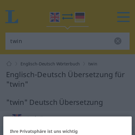
Englisch-Deutsch Wörterbuch
twin
Englisch-Deutsch Übersetzung für
"twin"
"twin" Deutsch Übersetzung
„twin“
: noun
Ihre Privatsphäre ist uns wichtig
twin
[twin]
s