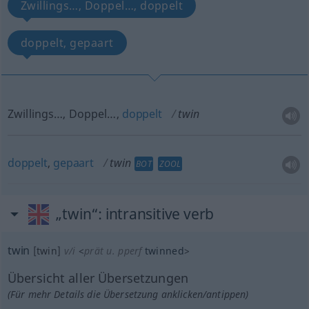
Zwillings…, Doppel…, doppelt
doppelt, gepaart
Zwillings…, Doppel…,
doppelt
twin
doppelt
,
gepaart
twin
BOT
ZOOL
„twin“
: intransitive verb
twin
[twin]
v/i
<
prät
u.
pperf
twinned
>
Übersicht aller Übersetzungen
(Für mehr Details die Übersetzung anklicken/antippen)