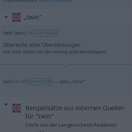
Originaldatenbank:
News Commentary
„twin“
twin
[twin]
od
SCHOTT
OBS
Übersicht aller Übersetzungen
(Für mehr Details die Übersetzung anklicken/antippen)
für
od
twine
twin
→ siehe „
“
SCHOTT
OBS
Beispielsätze aus externen Quellen
für "twin"
(nicht von der Langenscheidt Redaktion