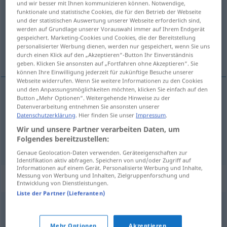
und wir besser mit Ihnen kommunizieren können. Notwendige,
funktionale und statistische Cookies, die für den Betrieb der Webseite
Übersicht aller Übersetzungen
und der statistischen Auswertung unserer Webseite erforderlich sind,
werden auf Grundlage unserer Vorauswahl immer auf Ihrem Endgerät
(Für mehr Details die Übersetzung anklicken/antippen)
gespeichert. Marketing-Cookies und Cookies, die der Bereitstellung
personalisierter Werbung dienen, werden nur gespeichert, wenn Sie uns
Grasbüschel
Haarbüschel
durch einen Klick auf den „Akzeptieren“-Button Ihr Einverständnis
geben. Klicken Sie ansonsten auf „Fortfahren ohne Akzeptieren“. Sie
können Ihre Einwilligung jederzeit für zukünftige Besuche unserer
Webseite widerrufen. Wenn Sie weitere Informationen zu den Cookies
und den Anpassungsmöglichkeiten möchten, klicken Sie einfach auf den
Button „Mehr Optionen“. Weitergehende Hinweise zu der
Grasbüschel
m/n
tussock
Datenverarbeitung entnehmen Sie ansonsten unserer
Datenschutzerklärung
. Hier finden Sie unser
Impressum
.
Wir und unsere Partner verarbeiten Daten, um
Folgendes bereitzustellen:
Haarbüschel
m/n
tussock
selten
(of hair)
Genaue Geolocation-Daten verwenden. Geräteeigenschaften zur
Identifikation aktiv abfragen. Speichern von und/oder Zugriff auf
Informationen auf einem Gerät. Personalisierte Werbung und Inhalte,
Messung von Werbung und Inhalten, Zielgruppenforschung und
Synonyme für "tussock"
Entwicklung von Dienstleistungen.
Liste der Partner (Lieferanten)
tuft
Mehr Optionen
Akzeptieren