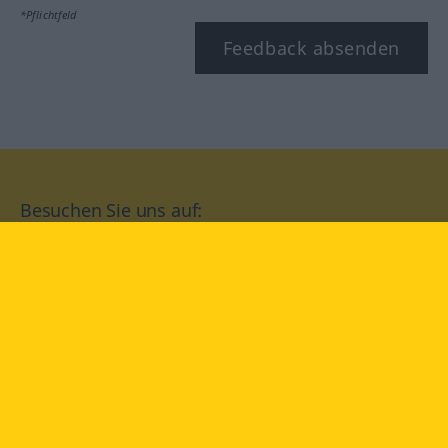
*Pflichtfeld
Feedback absenden
Besuchen Sie uns auf:
facebook
YouTube
Instagram
Langenscheidt
NUTZUNGSBEDINGUNGEN