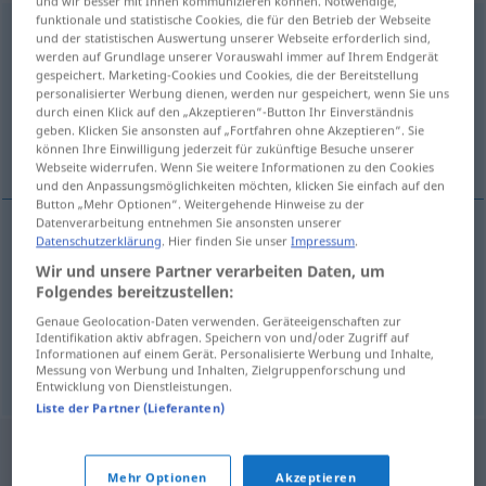
und wir besser mit Ihnen kommunizieren können. Notwendige,
funktionale und statistische Cookies, die für den Betrieb der Webseite
Grasbüschel
n
und der statistischen Auswertung unserer Webseite erforderlich sind,
werden auf Grundlage unserer Vorauswahl immer auf Ihrem Endgerät
Übersicht aller Übersetzungen
gespeichert. Marketing-Cookies und Cookies, die der Bereitstellung
personalisierter Werbung dienen, werden nur gespeichert, wenn Sie uns
(Für mehr Details die Übersetzung anklicken/antippen)
durch einen Klick auf den „Akzeptieren“-Button Ihr Einverständnis
geben. Klicken Sie ansonsten auf „Fortfahren ohne Akzeptieren“. Sie
tuft of grass, hassock, tussock
können Ihre Einwilligung jederzeit für zukünftige Besuche unserer
Webseite widerrufen. Wenn Sie weitere Informationen zu den Cookies
und den Anpassungsmöglichkeiten möchten, klicken Sie einfach auf den
Button „Mehr Optionen“. Weitergehende Hinweise zu der
Datenverarbeitung entnehmen Sie ansonsten unserer
Datenschutzerklärung
. Hier finden Sie unser
Impressum
.
tuft
of
grass
Grasbüschel
Wir und unsere Partner verarbeiten Daten, um
Folgendes bereitzustellen:
hassock
Grasbüschel
Genaue Geolocation-Daten verwenden. Geräteeigenschaften zur
Identifikation aktiv abfragen. Speichern von und/oder Zugriff auf
Informationen auf einem Gerät. Personalisierte Werbung und Inhalte,
tussock
Grasbüschel
Messung von Werbung und Inhalten, Zielgruppenforschung und
Entwicklung von Dienstleistungen.
Liste der Partner (Lieferanten)
Mehr Optionen
Akzeptieren