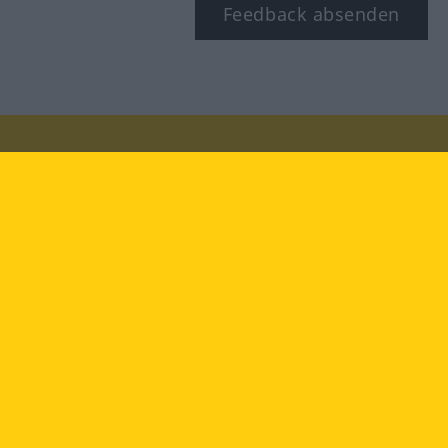
Feedback absenden
Besuchen Sie uns auf:
facebook
YouTube
Instagram
Langenscheidt
NUTZUNGSBEDINGUNGEN
DATENSCHUTZBESTIMMUNGEN