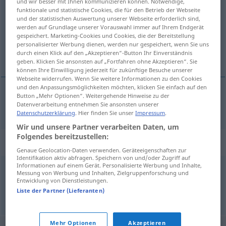
und wir besser mit Ihnen kommunizieren können. Notwendige,
funktionale und statistische Cookies, die für den Betrieb der Webseite
Übersicht aller Übersetzungen
und der statistischen Auswertung unserer Webseite erforderlich sind,
werden auf Grundlage unserer Vorauswahl immer auf Ihrem Endgerät
(Für mehr Details die Übersetzung anklicken/antippen)
gespeichert. Marketing-Cookies und Cookies, die der Bereitstellung
personalisierter Werbung dienen, werden nur gespeichert, wenn Sie uns
Straßenbahnwagen
durch einen Klick auf den „Akzeptieren“-Button Ihr Einverständnis
geben. Klicken Sie ansonsten auf „Fortfahren ohne Akzeptieren“. Sie
können Ihre Einwilligung jederzeit für zukünftige Besuche unserer
Webseite widerrufen. Wenn Sie weitere Informationen zu den Cookies
und den Anpassungsmöglichkeiten möchten, klicken Sie einfach auf den
Button „Mehr Optionen“. Weitergehende Hinweise zu der
Straßenbahnwagen
m
trolley car
Datenverarbeitung entnehmen Sie ansonsten unserer
Datenschutzerklärung
. Hier finden Sie unser
Impressum
.
Wir und unsere Partner verarbeiten Daten, um
Folgendes bereitzustellen:
Synonyme für "trolley car"
Genaue Geolocation-Daten verwenden. Geräteeigenschaften zur
Identifikation aktiv abfragen. Speichern von und/oder Zugriff auf
Informationen auf einem Gerät. Personalisierte Werbung und Inhalte,
Messung von Werbung und Inhalten, Zielgruppenforschung und
tram
,
streetcar
,
trolley
,
tramcar
Entwicklung von Dienstleistungen.
Liste der Partner (Lieferanten)
© Princeton University
Mehr Optionen
Akzeptieren