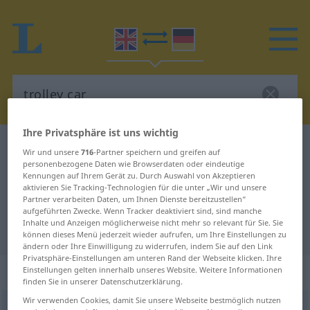
Ihre Privatsphäre ist uns wichtig
Englisch-Deutsch Wörterbuch
trolley car
Wir und unsere
716
-Partner speichern und greifen auf
personenbezogene Daten wie Browserdaten oder eindeutige
Englisch-Deutsch Übersetzung für
Kennungen auf Ihrem Gerät zu. Durch Auswahl von Akzeptieren
"trolley car"
aktivieren Sie Tracking-Technologien für die unter „Wir und unsere
Partner verarbeiten Daten, um Ihnen Dienste bereitzustellen“
aufgeführten Zwecke. Wenn Tracker deaktiviert sind, sind manche
Inhalte und Anzeigen möglicherweise nicht mehr so relevant für Sie. Sie
"trolley car" Deutsch Übersetzung
können dieses Menü jederzeit wieder aufrufen, um Ihre Einstellungen zu
ändern oder Ihre Einwilligung zu widerrufen, indem Sie auf den Link
Privatsphäre-Einstellungen am unteren Rand der Webseite klicken. Ihre
„trolley car“
Einstellungen gelten innerhalb unseres Website. Weitere Informationen
finden Sie in unserer Datenschutzerklärung.
Wir verwenden Cookies, damit Sie unsere Webseite bestmöglich nutzen
trolley car
,
trolley coach
s
US