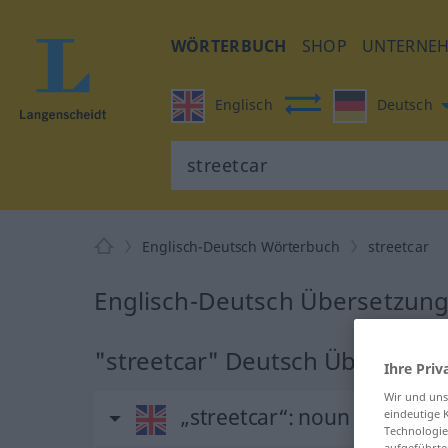
WÖRTERBUCH
SHOP
UNTERNE
Englisch
Deutsch
Englisch-Deutsch Wörterbuch
streetcar
Englisch-Deutsch Übersetzung 
"streetcar" Deutsch Übersetzu
Ihre Priv
Wir und un
„streetcar“
: noun
eindeutige 
Technologie
aufgeführte