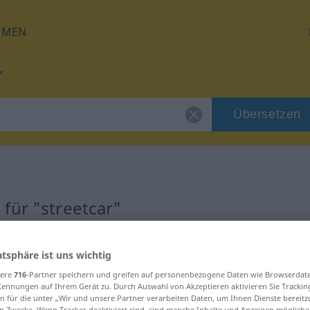
HMEN
Übersetzen
für "streetcar"
ng
atsphäre ist uns wichtig
sere
716
-Partner speichern und greifen auf personenbezogene Daten wie Browserdat
Kennungen auf Ihrem Gerät zu. Durch Auswahl von Akzeptieren aktivieren Sie Trackin
n für die unter „Wir und unsere Partner verarbeiten Daten, um Ihnen Dienste bereitz
n Zwecke. Wenn Tracker deaktiviert sind, sind manche Inhalte und Anzeigen mögliche