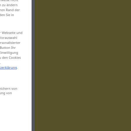
en zu ändern
eren Rand der
den Sie in
er Webseite und
 Vorauswahl
sonalisierter
Button Ihr
Einwilligung
zu den Cookies
.
zerklärung
.
eichern von
sung von