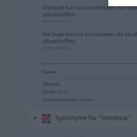
Die Stadt hat sich entschieden, die Tra
abzuschaffen.
Quelle:
Tatoeba
Die Stadt hat sich entschieden, die Str
abzuschaffen.
Quelle:
Tatoeba
Quelle
Tatoeba
Quelle:
OPUS
Originaltextquelle:
Tatoeba
Synonyme für "streetcar"