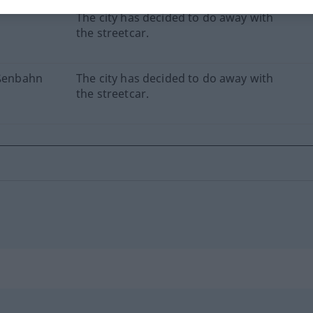
m
The city has decided to do away with
the streetcar.
aßenbahn
The city has decided to do away with
the streetcar.