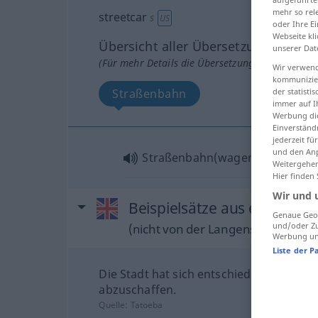
mehr so rel
streetcar
s
US
oder Ihre E
Webseite kli
Übersicht aller Übersetzungen
unserer Dat
(Für mehr Details die Übersetzung anklicken/an
Wir verwend
kommunizier
der statist
Straßenbahn
immer auf I
Werbung die
Einverständ
jederzeit f
und den Anp
Straßenbahn(wagen
m
)
f
Weitergehen
Hier finden
Wir und 
Beispielsätze aus externen 
Genaue Geol
und/oder Zu
(nicht von der Langenscheidt Reda
Werbung und
Liste der P
Die Stadt hat sich entschieden, die Tr
abzuschaffen.
Quelle:
Tatoeba