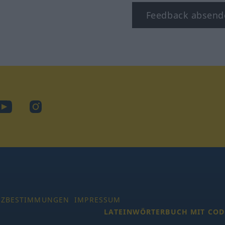
Feedback absend
ook
YouTube
Instagram
TZBESTIMMUNGEN
IMPRESSUM
LATEINWÖRTERBUCH MIT COD