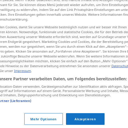
evant für Sie. Sie können dieses Menü jederzeit wieder aufrufen, um Ihre Einstellung
inwilligung zu widerrufen, indem Sie auf den Link Privatsphäre-Einstellungen am unt
cken. Ihre Einstellungen gelten innerhalb unseres Website. Weitere Informationen fin
enschutzerklärung.
tippen)
en Cookies, damit Sie unsere Webseite bestmöglich nutzen und wir besser mit Ihnen
en können. Notwendige, funktionale und statistische Cookies, die für den Betrieb d
ischen Auswertung unserer Webseite erforderlich sind, werden auf Grundlage unserer
hrem Endgerät gespeichert. Marketing-Cookies und Cookies, die der Bereitstellung per
nen, werden nur gespeichert, wenn Sie uns durch einen Klick auf den „Akzeptieren“-
nis geben. Klicken Sie ansonsten auf „Fortfahren ohne Akzeptieren“. Sie können Ihre 
ür zukünftige Besuche unserer Webseite widerrufen. Wenn Sie weitere Informationen 
assungsmöglichkeiten möchten, klicken Sie einfach auf den Button „Mehr Optionen“
streetcar
de Hinweise zu der Datenverarbeitung entnehmen Sie ansonsten unserer
Datenschut
 Sie unser
Impressum
.
unsere Partner verarbeiten Daten, um Folgendes bereitzustellen:
Quellen für "streetcar"
ocation-Daten verwenden. Geräteeigenschaften zur Identifikation aktiv abfragen. Sp
griff auf Informationen auf einem Gerät. Personalisierte Werbung und Inhalte, Mes
ktion geprüft)
 Inhalten, Zielgruppenforschung und Entwicklung von Dienstleistungen.
artner (Lieferanten)
ambahn
The city has decided to do away with
the streetcar.
Mehr Optionen
Akzeptieren