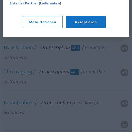
Liste der Partner (Lieferanten)
Kopie
f
transcription
copy
Mehr Optionen
Akzeptieren
Umschrift
f
transcription
transliteration
Transkription
f
transcription
for another
MUS
instrument
Übertragung
f
transcription
for another
MUS
instrument
Tonaufnahme
f
transcription
recording for
broadcast