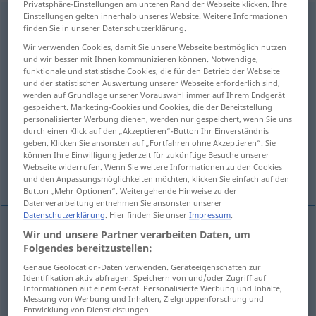
Privatsphäre-Einstellungen am unteren Rand der Webseite klicken. Ihre
Einstellungen gelten innerhalb unseres Website. Weitere Informationen
transcription
s
finden Sie in unserer Datenschutzerklärung.
Übersicht aller Übersetzungen
Wir verwenden Cookies, damit Sie unsere Webseite bestmöglich nutzen
und wir besser mit Ihnen kommunizieren können. Notwendige,
(Für mehr Details die Übersetzung anklicken/antippen)
funktionale und statistische Cookies, die für den Betrieb der Webseite
und der statistischen Auswertung unserer Webseite erforderlich sind,
Abschreiben
Abschrift, Kopie
werden auf Grundlage unserer Vorauswahl immer auf Ihrem Endgerät
gespeichert. Marketing-Cookies und Cookies, die der Bereitstellung
personalisierter Werbung dienen, werden nur gespeichert, wenn Sie uns
durch einen Klick auf den „Akzeptieren“-Button Ihr Einverständnis
Umschrift
Transkription, Übertragung
geben. Klicken Sie ansonsten auf „Fortfahren ohne Akzeptieren“. Sie
können Ihre Einwilligung jederzeit für zukünftige Besuche unserer
Webseite widerrufen. Wenn Sie weitere Informationen zu den Cookies
Tonaufnahme
Transkription
und den Anpassungsmöglichkeiten möchten, klicken Sie einfach auf den
Button „Mehr Optionen“. Weitergehende Hinweise zu der
Datenverarbeitung entnehmen Sie ansonsten unserer
Datenschutzerklärung
. Hier finden Sie unser
Impressum
.
Wir und unsere Partner verarbeiten Daten, um
Abschreiben
n
transcription
copying
Folgendes bereitzustellen:
Genaue Geolocation-Daten verwenden. Geräteeigenschaften zur
Identifikation aktiv abfragen. Speichern von und/oder Zugriff auf
Informationen auf einem Gerät. Personalisierte Werbung und Inhalte,
Abschrift
f
transcription
copy
Messung von Werbung und Inhalten, Zielgruppenforschung und
Entwicklung von Dienstleistungen.