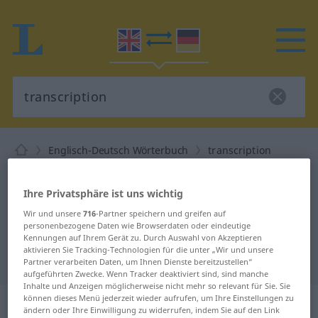
Englisch-Deutsch Wörterbuch
transcription
Englisch-Deutsch Übersetzung für
"transcription"
Ihre Privatsphäre ist uns wichtig
Wir und unsere
716
-Partner speichern und greifen auf
personenbezogene Daten wie Browserdaten oder eindeutige
"transcription" Deutsch
Kennungen auf Ihrem Gerät zu. Durch Auswahl von Akzeptieren
aktivieren Sie Tracking-Technologien für die unter „Wir und unsere
Übersetzung
Partner verarbeiten Daten, um Ihnen Dienste bereitzustellen“
aufgeführten Zwecke. Wenn Tracker deaktiviert sind, sind manche
Inhalte und Anzeigen möglicherweise nicht mehr so relevant für Sie. Sie
„transcription“
: noun
können dieses Menü jederzeit wieder aufrufen, um Ihre Einstellungen zu
ändern oder Ihre Einwilligung zu widerrufen, indem Sie auf den Link